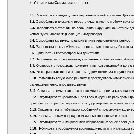
3. Участникам Форума запрещено:
3.1.
Использовать нецензурные выражения в любой форме. Даже если
3.2.
Оскорблять и дискриминировать участников по любому призна
3.3.
Запрещается отвечать на сообщение, нарушающее хотя бы одно
используйте кнопку "!" (Сообщить модератору).
3.4.
Оскорблять культуру, традиции и иные национальные ценности
3.5.
Распространять и публиковать приватную переписку без соглас
3.6.
Призывать к противоправным действиям.
3.7.
Запрещено использование чужих учетных записей для публикац
3.8.
Клонировать (создавать похожие) ники пользователей в целях 
3.9.
Регистрироваться под более чем одним ником. За нарушение п
3.10.
Размещать какую-либо рекламу и преследовать коммерческие 
размещения каких либо гиперлинков.
3.11.
Создавать темы, закрытые ранее модератором, а также клонир
3.12.
Злоупотреблять режимом Caps Lock и крупным размером шрифта
Красный цвет шрифта закреплен за модераторами, за использовани
3.13.
Создание тем и публикация сообщений с чрезмерным количе
3.14.
Рассылать спам посредством личных сообщений и e-mail.
3.15.
Злоупотреблять цитированием отправленных ранее сообщений (
3.16.
Публиковать изображения порнографического или слишком эр