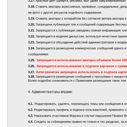
3.17.
Красный цвет шрифта, реклама, мат (даже завуалированный) 
3.18.
Ставить аватары агрессивные, кровавые, суицидальные, депре
же фото с других ресурсов подобного содержания.
3.19.
Ставить аватары с копирайтом без согласия автора аватара и
3.20.
Запрещена публикация тем и сообщений содержащие бессмы
3.21.
Запрещается к публикации заведомо ложная информация, кле
3.22.
Запрещается ведение дискуссии, используя нечестные приемы
3.23.
Запрещается обсуждение действий администраторов и модер
3.24.
Запрещается размещение коммерческих сообщений одного и то
сообщениями.
3.25.
Запрещается использование аватары объёмом более 100 
3.26.
Запрещается использование в подписи картинок с сумма
3.27.
Категорически запрещено использовать в подписи карт
3.28.
Запрещается размещение сообщений с просьбами о предостав
Более подробно ознакомиться с Правилами размещения таких те
4. Администраторы вправе:
4.1.
Редактировать, удалять, перемещать темы или сообщения в о
4.2.
Редактировать профиль и подписи пользователей, применять с
4.3.
Наказывать участников Форума в случае нарушения Правил Ф
4.4.
Следить за соблюдением правил не только в тех разделах, за к