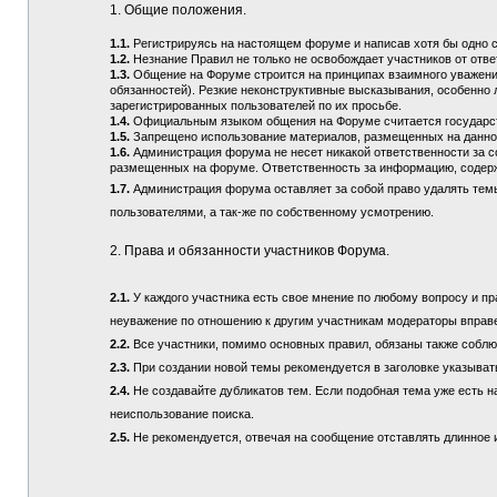
1. Общие положения.
1.1.
Регистрируясь на настоящем форуме и написав хотя бы одно 
1.2.
Незнание Правил не только не освобождает участников от отв
1.3.
Общение на Форуме строится на принципах взаимного уважения
обязанностей). Резкие неконструктивные высказывания, особенно 
зарегистрированных пользователей по их просьбе.
1.4.
Официальным языком общения на Форуме считается государств
1.5.
Запрещено использование материалов, размещенных на данно
1.6.
Администрация форума не несет никакой ответственности за 
размещенных на форуме. Ответственность за информацию, содерж
1.7.
Администрация форума оставляет за собой право удалять тем
пользователями, а так-же по собственному усмотрению.
2. Права и обязанности участников Форума.
2.1.
У каждого участника есть свое мнение по любому вопросу и пра
неуважение по отношению к другим участникам модераторы вправ
2.2.
Все участники, помимо основных правил, обязаны также соблюд
2.3.
При создании новой темы рекомендуется в заголовке указыват
2.4.
Не создавайте дубликатов тем. Если подобная тема уже есть н
неиспользование поиска.
2.5.
Не рекомендуется, отвечая на сообщение отставлять длинное и