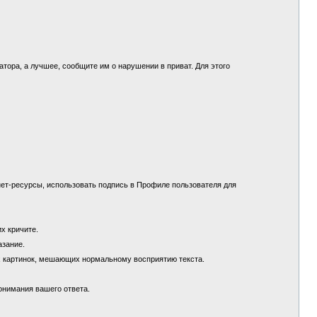
.
ора, а лучшее, сообщите им о нарушении в приват. Для этого
ет-ресурсы, использовать подпись в Профиле пользователя для
их кричите.
азание.
х картинок, мешающих нормальному восприятию текста.
понимания вашего ответа.