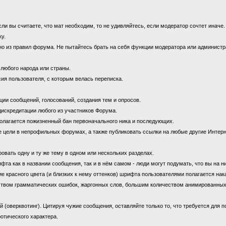
 вы считаете, что мат необходим, то не удивляйтесь, если модератор сочтет иначе
ку.
 из правил форума. Не пытайтесь брать на себя функции модератора или администрат
 любого народа или страны.
ия пользователя, с которым велась переписка.
ии сообщений, голосований, создания тем и опросов.
дискредитации любого из участников Форума.
олагается пожизненный бан первоначального ника и последующих.
цели в непрофильных форумах, а также публиковать ссылки на любые другие Интерн
овать одну и ту же тему в одном или нескольких разделах.
 как в названии сообщения, так и в нём самом - люди могут подумать, что вы на н
е красного цвета (и близких к нему оттенков) шрифта пользователями полагается нак
ством грамматических ошибок, жаргонных слов, большим количеством анимированны
оверквотинг). Цитируя чужие сообщения, оставляйте только то, что требуется для 
отического характера.