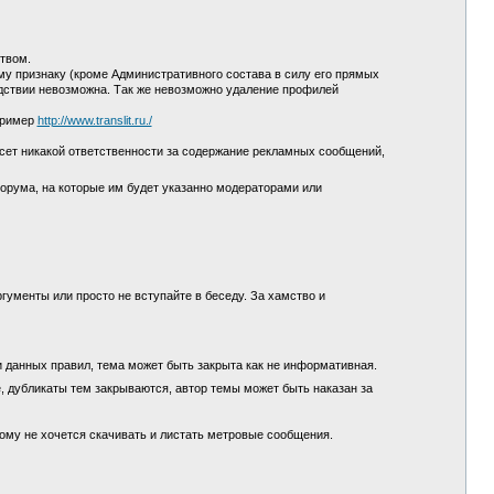
ством.
у признаку (кроме Административного состава в силу его прямых
едствии невозможна. Так же невозможно удаление профилей
пример
http://www.translit.ru./
сет никакой ответственности за содержание рекламных сообщений,
орума, на которые им будет указанно модераторами или
гументы или просто не вступайте в беседу. За хамство и
и данных правил, тема может быть закрыта как не информативная.
, дубликаты тем закрываются, автор темы может быть наказан за
кому не хочется скачивать и листать метровые сообщения.