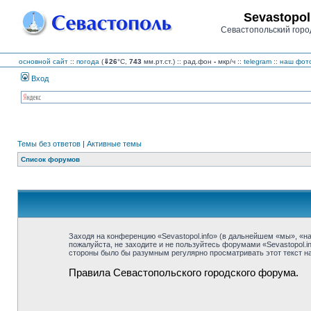
Sevastopol
Севастопольский горо
основной сайт
::
погода
(
⇓26
°C,
743
мм.рт.ст.) :: рад.фон
-
мкр/ч
::
telegram
::
наш фото
Вход
Темы без ответов
|
Активные темы
Список форумов
Заходя на конференцию «Sevastopol.info» (в дальнейшем «мы», «наш»
пожалуйста, не заходите и не пользуйтесь форумами «Sevastopol.i
стороны было бы разумным регулярно просматривать этот текст на 
Правила Севастопольского городского форума.