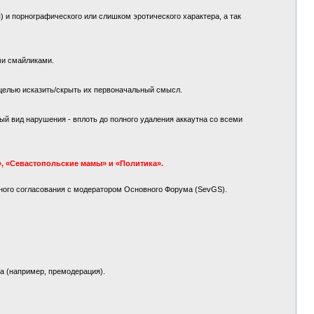
 и порнографического или слишком эротического характера, а так
ми смайликами.
целью исказить/скрыть их первоначальный смысл.
й вид нарушения - вплоть до полного удаления аккаутна со всеми
, «Севастопольские мамы» и «Политика».
ного согласования с модератором Основного Форума (SevGS).
а (например, премодерация).