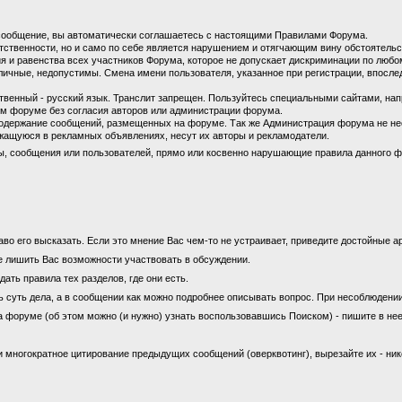
сообщение, вы автоматически соглашаетесь с настоящими Правилами Форума.
етственности, но и само по себе является нарушением и отягчающим вину обстоятель
 и равенства всех участников Форума, которое не допускает дискриминации по любом
личные, недопустимы. Смена имени пользователя, указанное при регистрации, впосл
енный - русский язык. Транслит запрещен. Пользуйтесь специальными сайтами, на
м форуме без согласия авторов или администрации форума.
содержание сообщений, размещенных на форуме. Так же Администрация форума не не
ащуюся в рекламных объявлениях, несут их авторы и рекламодатели.
ы, сообщения или пользователей, прямо или косвенно нарушающие правила данного ф
во его высказать. Если это мнение Вас чем-то не устраивает, приведите достойные ар
е лишить Вас возможности участвовать в обсуждении.
ать правила тех разделов, где они есть.
ь суть дела, а в сообщении как можно подробнее описывать вопрос. При несоблюдени
а форуме (об этом можно (и нужно) узнать воспользовавшись Поиском) - пишите в нее
 многократное цитирование предыдущих сообщений (оверквотинг), вырезайте их - ни