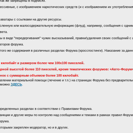
так же запрещены в подписях.
ссивные, с изображением наркотических средств (и с изображением их употребления)
 аватары с ссылками на другие ресурсы.
сленную или малосодержательную информацию (флуд), например, сообщения с одни
вета.
 в виде "передергивания" чужих высказываний, правки/удаления своих сообщений с 
аторов форума.
го же содержания в различных разделах Форума (кросспостинги). Наказание за данны
килобайт и размером более чем 100х100 пикселей.
рной высотой более 110 пикселей, кроме тематических форумов: «Авто-Форум»
инок с суммарным объемом более 100 килобайт.
лении материальной помощи (лечение и т.п.) на страницах Форума без предваритель
м можно
ЗДЕСЬ
.
пределенных разделах в соответствии с Правилами Форума.
анкции и другие меры по контролю над сообщениями и темами в рамках правил Форум
орума.
оторыми закреплен модератор, но и в других.