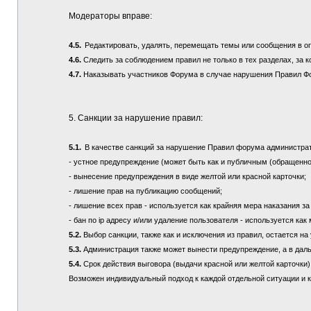
Модераторы вправе:
4.5.
Редактировать, удалять, перемещать темы или сообщения в о
4.6.
Следить за соблюдением правил не только в тех разделах, за к
4.7.
Наказывать участников Форума в случае нарушения Правил Ф
5. Санкции за нарушение правил:
5.1.
В качестве санкций за нарушение Правил форума администра
- устное предупреждение (может быть как и публичным (обращенно
- вынесение предупреждения в виде желтой или красной карточки;
- лишение прав на публикацию сообщений;
- лишение всех прав - используется как крайняя мера наказания з
- бан по ip адресу и/или удаление пользователя - используется ка
5.2.
Выбор санкции, также как и исключения из правил, остается 
5.3.
Администрация также может вынести предупреждение, а в дал
5.4.
Срок действия выговора (выдачи красной или желтой карточки) 
Возможен индивидуальный подход к каждой отдельной ситуации и 