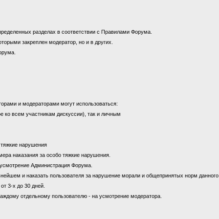
пределенных разделах в соответствии с Правилами Форума.
оторыми закреплен модератор, но и в других.
орума.
торами и модераторами могут использоваться:
е ко всем участникам дискуссии), так и личным
а тяжкие нарушения
к мера наказания за особо тяжкие нарушения.
на усмотрение Администрация Форума.
ьнейшем и наказать пользователя за нарушение морали и общепринятых норм данног
от 3-х до 30 дней.
каждому отдельному пользователю - на усмотрение модератора.