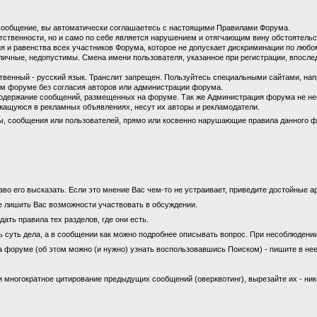
сообщение, вы автоматически соглашаетесь с настоящими Правилами Форума.
етственности, но и само по себе является нарушением и отягчающим вину обстоятель
 и равенства всех участников Форума, которое не допускает дискриминации по любом
личные, недопустимы. Смена имени пользователя, указанное при регистрации, впосл
енный - русский язык. Транслит запрещен. Пользуйтесь специальными сайтами, на
м форуме без согласия авторов или администрации форума.
содержание сообщений, размещенных на форуме. Так же Администрация форума не не
ащуюся в рекламных объявлениях, несут их авторы и рекламодатели.
ы, сообщения или пользователей, прямо или косвенно нарушающие правила данного ф
во его высказать. Если это мнение Вас чем-то не устраивает, приведите достойные ар
е лишить Вас возможности участвовать в обсуждении.
ать правила тех разделов, где они есть.
ь суть дела, а в сообщении как можно подробнее описывать вопрос. При несоблюдени
а форуме (об этом можно (и нужно) узнать воспользовавшись Поиском) - пишите в нее
 многократное цитирование предыдущих сообщений (оверквотинг), вырезайте их - ни