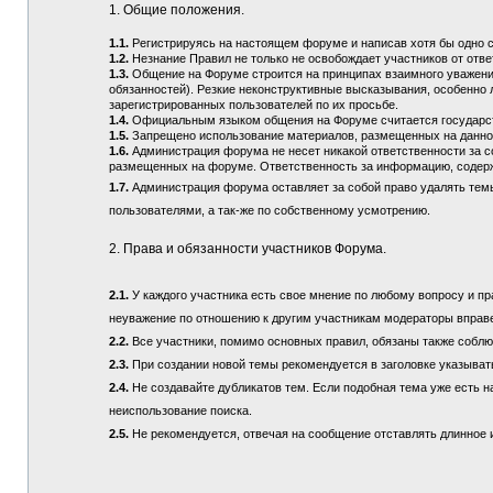
1. Общие положения.
1.1.
Регистрируясь на настоящем форуме и написав хотя бы одно 
1.2.
Незнание Правил не только не освобождает участников от отв
1.3.
Общение на Форуме строится на принципах взаимного уважения
обязанностей). Резкие неконструктивные высказывания, особенно 
зарегистрированных пользователей по их просьбе.
1.4.
Официальным языком общения на Форуме считается государств
1.5.
Запрещено использование материалов, размещенных на данно
1.6.
Администрация форума не несет никакой ответственности за 
размещенных на форуме. Ответственность за информацию, содерж
1.7.
Администрация форума оставляет за собой право удалять тем
пользователями, а так-же по собственному усмотрению.
2. Права и обязанности участников Форума.
2.1.
У каждого участника есть свое мнение по любому вопросу и пра
неуважение по отношению к другим участникам модераторы вправ
2.2.
Все участники, помимо основных правил, обязаны также соблюд
2.3.
При создании новой темы рекомендуется в заголовке указыват
2.4.
Не создавайте дубликатов тем. Если подобная тема уже есть н
неиспользование поиска.
2.5.
Не рекомендуется, отвечая на сообщение отставлять длинное и