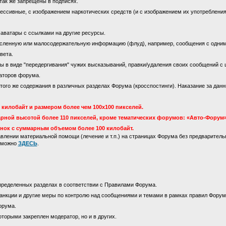
так же запрещены в подписях.
ссивные, с изображением наркотических средств (и с изображением их употребления)
 аватары с ссылками на другие ресурсы.
сленную или малосодержательную информацию (флуд), например, сообщения с одни
вета.
 в виде "передергивания" чужих высказываний, правки/удаления своих сообщений с 
аторов форума.
го же содержания в различных разделах Форума (кросспостинги). Наказание за данны
килобайт и размером более чем 100х100 пикселей.
рной высотой более 110 пикселей, кроме тематических форумов: «Авто-Форум»
инок с суммарным объемом более 100 килобайт.
лении материальной помощи (лечение и т.п.) на страницах Форума без предваритель
м можно
ЗДЕСЬ
.
пределенных разделах в соответствии с Правилами Форума.
анкции и другие меры по контролю над сообщениями и темами в рамках правил Форум
орума.
оторыми закреплен модератор, но и в других.