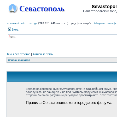
Sevastopol
Севастопольский горо
основной сайт
::
погода
(
⇑28.8
°C,
743
мм.рт.ст.) :: рад.фон
-
мкр/ч
::
telegram
::
наш фо
Вход
Темы без ответов
|
Активные темы
Список форумов
Заходя на конференцию «Sevastopol.info» (в дальнейшем «мы», «наш»
пожалуйста, не заходите и не пользуйтесь форумами «Sevastopol.i
стороны было бы разумным регулярно просматривать этот текст на 
Правила Севастопольского городского форума.