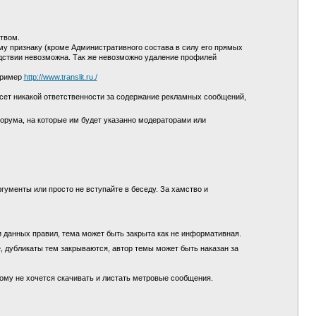
ством.
у признаку (кроме Административного состава в силу его прямых
едствии невозможна. Так же невозможно удаление профилей
пример
http://www.translit.ru./
сет никакой ответственности за содержание рекламных сообщений,
орума, на которые им будет указанно модераторами или
гументы или просто не вступайте в беседу. За хамство и
и данных правил, тема может быть закрыта как не информативная.
, дубликаты тем закрываются, автор темы может быть наказан за
кому не хочется скачивать и листать метровые сообщения.