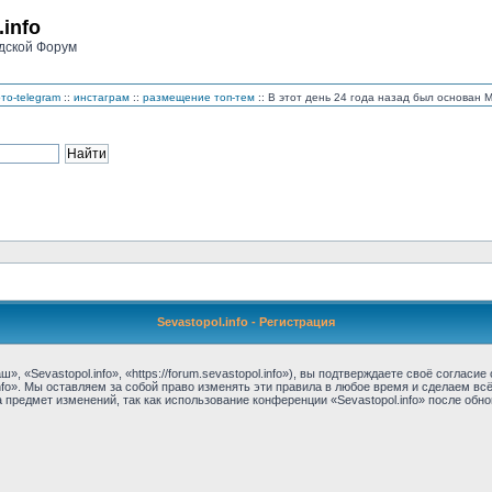
.info
дской Форум
то-telegram
::
инстаграм
::
размещение топ-тем
:: В этот день 24 года назад был основан
Sevastopol.info - Регистрация
, «Sevastopol.info», «https://forum.sevastopol.info»), вы подтверждаете своё соглас
nfo». Мы оставляем за собой право изменять эти правила в любое время и сделаем вс
предмет изменений, так как использование конференции «Sevastopol.info» после обн