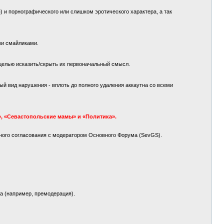
 и порнографического или слишком эротического характера, а так
ми смайликами.
целью исказить/скрыть их первоначальный смысл.
й вид нарушения - вплоть до полного удаления аккаутна со всеми
, «Севастопольские мамы» и «Политика».
ного согласования с модератором Основного Форума (SevGS).
а (например, премодерация).