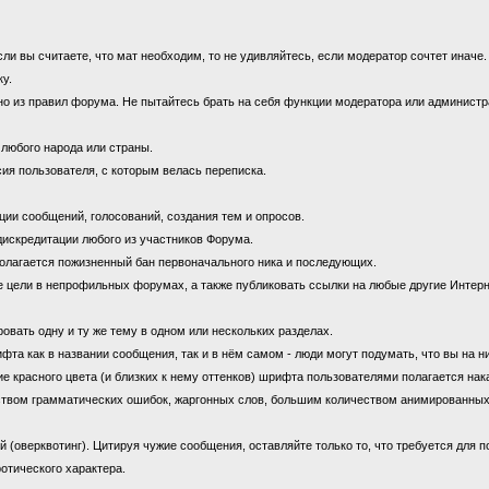
 вы считаете, что мат необходим, то не удивляйтесь, если модератор сочтет иначе
ку.
 из правил форума. Не пытайтесь брать на себя функции модератора или администрат
 любого народа или страны.
ия пользователя, с которым велась переписка.
ии сообщений, голосований, создания тем и опросов.
дискредитации любого из участников Форума.
олагается пожизненный бан первоначального ника и последующих.
цели в непрофильных форумах, а также публиковать ссылки на любые другие Интерн
овать одну и ту же тему в одном или нескольких разделах.
 как в названии сообщения, так и в нём самом - люди могут подумать, что вы на н
е красного цвета (и близких к нему оттенков) шрифта пользователями полагается нак
ством грамматических ошибок, жаргонных слов, большим количеством анимированны
оверквотинг). Цитируя чужие сообщения, оставляйте только то, что требуется для 
отического характера.