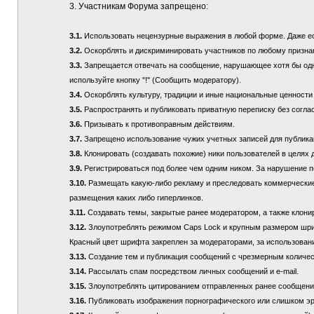
3. Участникам Форума запрещено:
3.1.
Использовать нецензурные выражения в любой форме. Даже если
3.2.
Оскорблять и дискриминировать участников по любому призна
3.3.
Запрещается отвечать на сообщение, нарушающее хотя бы одно
используйте кнопку "!" (Сообщить модератору).
3.4.
Оскорблять культуру, традиции и иные национальные ценности
3.5.
Распространять и публиковать приватную переписку без соглас
3.6.
Призывать к противоправным действиям.
3.7.
Запрещено использование чужих учетных записей для публикац
3.8.
Клонировать (создавать похожие) ники пользователей в целях 
3.9.
Регистрироваться под более чем одним ником. За нарушение п
3.10.
Размещать какую-либо рекламу и преследовать коммерческие 
размещения каких либо гиперлинков.
3.11.
Создавать темы, закрытые ранее модератором, а также клонир
3.12.
Злоупотреблять режимом Caps Lock и крупным размером шрифта
Красный цвет шрифта закреплен за модераторами, за использовани
3.13.
Создание тем и публикация сообщений с чрезмерным количе
3.14.
Рассылать спам посредством личных сообщений и e-mail.
3.15.
Злоупотреблять цитированием отправленных ранее сообщений (
3.16.
Публиковать изображения порнографического или слишком эр