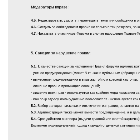
Модераторы вправе:
4.5.
Редактировать, удалять, перемещать темы или сообщения в о
4.6.
Следить за соблюдением правил не только в тех разделах, за к
4.7.
Наказывать участников Форума в случае нарушения Правил Ф
5. Санкции за нарушение правил:
5.1.
В качестве санкций за нарушение Правил форума администра
- устное предупреждение (может быть как и публичным (обращенно
- вынесение предупреждения в виде желтой или красной карточки;
- лишение прав на публикацию сообщений;
- лишение всех прав - используется как крайняя мера наказания з
- бан по ip адресу и/или удаление пользователя - используется ка
5.2.
Выбор санкции, также как и исключения из правил, остается 
5.3.
Администрация также может вынести предупреждение, а в дал
5.4.
Срок действия выговора (выдачи красной или желтой карточки) 
Возможен индивидуальный подход к каждой отдельной ситуации и 