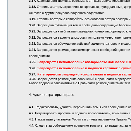
3.17.
Красный цвет шрифта, реклама, мат (даже завуалированный) 
3.18.
Ставить аватары агрессивные, кровавые, суицидальные, депре
же фото с других ресурсов подобного содержания.
3.19.
Ставить аватары с копирайтом без согласия автора аватара и
3.20.
Запрещена публикация тем и сообщений содержащие бессмы
3.21.
Запрещается к публикации заведомо ложная информация, кле
3.22.
Запрещается ведение дискуссии, используя нечестные приемы
3.23.
Запрещается обсуждение действий администраторов и модер
3.24.
Запрещается размещение коммерческих сообщений одного и то
сообщениями.
3.25.
Запрещается использование аватары объёмом более 100 
3.26.
Запрещается использование в подписи картинок с сумма
3.27.
Категорически запрещено использовать в подписи карт
3.28.
Запрещается размещение сообщений с просьбами о предостав
Более подробно ознакомиться с Правилами размещения таких те
4. Администраторы вправе:
4.1.
Редактировать, удалять, перемещать темы или сообщения в о
4.2.
Редактировать профиль и подписи пользователей, применять с
4.3.
Наказывать участников Форума в случае нарушения Правил Ф
4.4.
Следить за соблюдением правил не только в тех разделах, за к