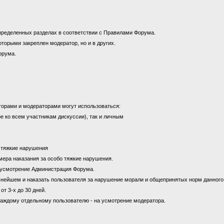
пределенных разделах в соответствии с Правилами Форума.
оторыми закреплен модератор, но и в других.
орума.
торами и модераторами могут использоваться:
е ко всем участникам дискуссии), так и личным
а тяжкие нарушения
к мера наказания за особо тяжкие нарушения.
на усмотрение Администрация Форума.
ьнейшем и наказать пользователя за нарушение морали и общепринятых норм данног
от 3-х до 30 дней.
каждому отдельному пользователю - на усмотрение модератора.