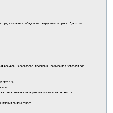
.
ора, а лучшее, сообщите им о нарушении в приват. Для этого
ет-ресурсы, использовать подпись в Профиле пользователя для
их кричите.
азание.
х картинок, мешающих нормальному восприятию текста.
понимания вашего ответа.