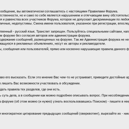
сообщение, вы автоматически соглашаетесь с настоящими Правилами Форума.
етственности, но и само по себе является нарушением и отягчающим вину обстоятель
 и равенства всех участников Форума, которое не допускает дискриминации по любом
личные, недопустимы. Смена имени пользователя, указанное при регистрации, впосл
енный - русский язык. Транслит запрещен. Пользуйтесь специальными сайтами, на
м форуме без согласия авторов или администрации форума.
содержание сообщений, размещенных на форуме. Так же Администрация форума не не
ащуюся в рекламных объявлениях, несут их авторы и рекламодатели.
ы, сообщения или пользователей, прямо или косвенно нарушающие правила данного ф
во его высказать. Если это мнение Вас чем-то не устраивает, приведите достойные ар
е лишить Вас возможности участвовать в обсуждении.
ать правила тех разделов, где они есть.
ь суть дела, а в сообщении как можно подробнее описывать вопрос. При несоблюдени
а форуме (об этом можно (и нужно) узнать воспользовавшись Поиском) - пишите в нее
 многократное цитирование предыдущих сообщений (оверквотинг), вырезайте их - ни