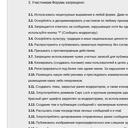
3. Участникам Форума запрещено:
3.1.
Использовать нецензурные выражения в любой форме. Даже если
3.2.
Оскорблять и дискриминировать участников по любому призна
3.3.
Запрещается отвечать на сообщение, нарушающее хотя бы одно
используйте кнопку "!" (Сообщить модератору).
3.4.
Оскорблять культуру, традиции и иные национальные ценности
3.5.
Распространять и публиковать приватную переписку без соглас
3.6.
Призывать к противоправным действиям.
3.7.
Запрещено использование чужих учетных записей для публикац
3.8.
Клонировать (создавать похожие) ники пользователей в целях 
3.9.
Регистрироваться под более чем одним ником. За нарушение п
3.10.
Размещать какую-либо рекламу и преследовать коммерческие 
размещения каких либо гиперлинков.
3.11.
Создавать темы, закрытые ранее модератором, а также клонир
3.12.
Злоупотреблять режимом Caps Lock и крупным размером шрифта
Красный цвет шрифта закреплен за модераторами, за использовани
3.13.
Создание тем и публикация сообщений с чрезмерным количе
3.14.
Рассылать спам посредством личных сообщений и e-mail.
3.15.
Злоупотреблять цитированием отправленных ранее сообщений (
3.16.
Публиковать изображения порнографического или слишком эр