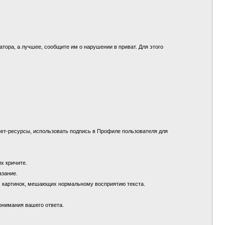
.
ора, а лучшее, сообщите им о нарушении в приват. Для этого
ет-ресурсы, использовать подпись в Профиле пользователя для
их кричите.
азание.
х картинок, мешающих нормальному восприятию текста.
понимания вашего ответа.