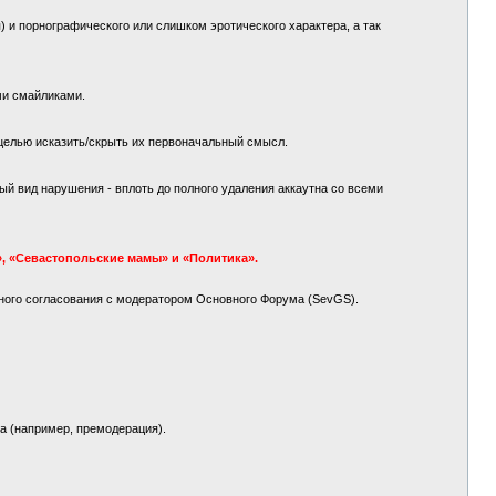
 и порнографического или слишком эротического характера, а так
ми смайликами.
целью исказить/скрыть их первоначальный смысл.
й вид нарушения - вплоть до полного удаления аккаутна со всеми
, «Севастопольские мамы» и «Политика».
ного согласования с модератором Основного Форума (SevGS).
а (например, премодерация).