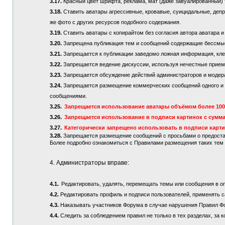
3.17.
Красный цвет шрифта, реклама, мат (даже завуалированный) 
3.18.
Ставить аватары агрессивные, кровавые, суицидальные, депре
же фото с других ресурсов подобного содержания.
3.19.
Ставить аватары с копирайтом без согласия автора аватара и
3.20.
Запрещена публикация тем и сообщений содержащие бессмы
3.21.
Запрещается к публикации заведомо ложная информация, кле
3.22.
Запрещается ведение дискуссии, используя нечестные приемы
3.23.
Запрещается обсуждение действий администраторов и модер
3.24.
Запрещается размещение коммерческих сообщений одного и то
сообщениями.
3.25.
Запрещается использование аватары объёмом более 100 
3.26.
Запрещается использование в подписи картинок с сумма
3.27.
Категорически запрещено использовать в подписи карт
3.28.
Запрещается размещение сообщений с просьбами о предостав
Более подробно ознакомиться с Правилами размещения таких те
4. Администраторы вправе:
4.1.
Редактировать, удалять, перемещать темы или сообщения в о
4.2.
Редактировать профиль и подписи пользователей, применять с
4.3.
Наказывать участников Форума в случае нарушения Правил Ф
4.4.
Следить за соблюдением правил не только в тех разделах, за к