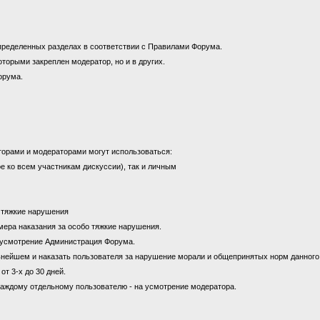
пределенных разделах в соответствии с Правилами Форума.
оторыми закреплен модератор, но и в других.
орума.
торами и модераторами могут использоваться:
е ко всем участникам дискуссии), так и личным
а тяжкие нарушения
к мера наказания за особо тяжкие нарушения.
на усмотрение Администрация Форума.
ьнейшем и наказать пользователя за нарушение морали и общепринятых норм данног
от 3-х до 30 дней.
каждому отдельному пользователю - на усмотрение модератора.