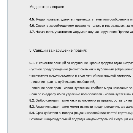
Модераторы вправе:
4.5.
Редактировать, удалять, перемещать темы или сообщения в о
4.6.
Следить за соблюдением правил не только в тех разделах, за к
4.7.
Наказывать участников Форума в случае нарушения Правил Ф
5. Санкции за нарушение правил:
5.1.
В качестве санкций за нарушение Правил форума администра
- устное предупреждение (может быть как и публичным (обращенно
- вынесение предупреждения в виде желтой или красной карточки;
- лишение прав на публикацию сообщений;
- лишение всех прав - используется как крайняя мера наказания з
- бан по ip адресу и/или удаление пользователя - используется ка
5.2.
Выбор санкции, также как и исключения из правил, остается 
5.3.
Администрация также может вынести предупреждение, а в дал
5.4.
Срок действия выговора (выдачи красной или желтой карточки) 
Возможен индивидуальный подход к каждой отдельной ситуации и 