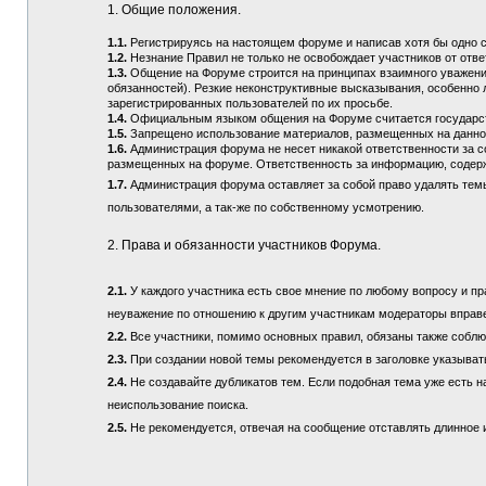
1. Общие положения.
1.1.
Регистрируясь на настоящем форуме и написав хотя бы одно 
1.2.
Незнание Правил не только не освобождает участников от отв
1.3.
Общение на Форуме строится на принципах взаимного уважения
обязанностей). Резкие неконструктивные высказывания, особенно 
зарегистрированных пользователей по их просьбе.
1.4.
Официальным языком общения на Форуме считается государств
1.5.
Запрещено использование материалов, размещенных на данно
1.6.
Администрация форума не несет никакой ответственности за 
размещенных на форуме. Ответственность за информацию, содерж
1.7.
Администрация форума оставляет за собой право удалять тем
пользователями, а так-же по собственному усмотрению.
2. Права и обязанности участников Форума.
2.1.
У каждого участника есть свое мнение по любому вопросу и пра
неуважение по отношению к другим участникам модераторы вправ
2.2.
Все участники, помимо основных правил, обязаны также соблюд
2.3.
При создании новой темы рекомендуется в заголовке указыват
2.4.
Не создавайте дубликатов тем. Если подобная тема уже есть н
неиспользование поиска.
2.5.
Не рекомендуется, отвечая на сообщение отставлять длинное и