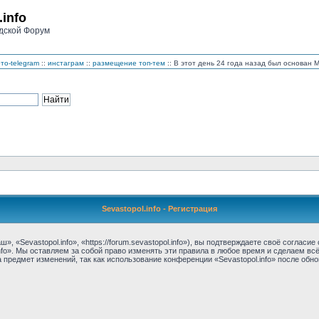
.info
дской Форум
то-telegram
::
инстаграм
::
размещение топ-тем
:: В этот день 24 года назад был основан
Sevastopol.info - Регистрация
, «Sevastopol.info», «https://forum.sevastopol.info»), вы подтверждаете своё соглас
nfo». Мы оставляем за собой право изменять эти правила в любое время и сделаем вс
предмет изменений, так как использование конференции «Sevastopol.info» после обн