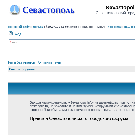
Sevastopol
Севастопольский горо
основной сайт
::
погода
(
⇓30.9
°C,
742
мм.рт.ст.) :: рад.фон
-
мкр/ч
::
telegram
::
наш фо
Вход
Темы без ответов
|
Активные темы
Список форумов
Заходя на конференцию «Sevastopol.info» (в дальнейшем «мы», «наш»
пожалуйста, не заходите и не пользуйтесь форумами «Sevastopol.i
стороны было бы разумным регулярно просматривать этот текст на 
Правила Севастопольского городского форума.