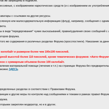
так же запрещены в подписях.
ссивные, с изображением наркотических средств (и с изображением их употребления)
 аватары с ссылками на другие ресурсы.
сленную или малосодержательную информацию (флуд), например, сообщения с одни
вета.
 в виде "передергивания" чужих высказываний, правки/удаления своих сообщений с 
аторов форума.
го же содержания в различных разделах Форума (кросспостинги). Наказание за данны
килобайт и размером более чем 100х100 пикселей.
рной высотой более 110 пикселей, кроме тематических форумов: «Авто-Форум»
инок с суммарным объемом более 100 килобайт.
лении материальной помощи (лечение и т.п.) на страницах Форума без предваритель
м можно
ЗДЕСЬ
.
пределенных разделах в соответствии с Правилами Форума.
анкции и другие меры по контролю над сообщениями и темами в рамках правил Форум
орума.
оторыми закреплен модератор, но и в других.