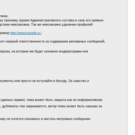
ством.
у признаку (кроме Административного состава в силу его прямых
едствии невозможна. Так же невозможно удаление профилей
пример
http://www.translit.ru./
сет никакой ответственности за содержание рекламных сообщений,
орума, на которые им будет указанно модераторами или
гументы или просто не вступайте в беседу. За хамство и
и данных правил, тема может быть закрыта как не информативная.
, дубликаты тем закрываются, автор темы может быть наказан за
кому не хочется скачивать и листать метровые сообщения.