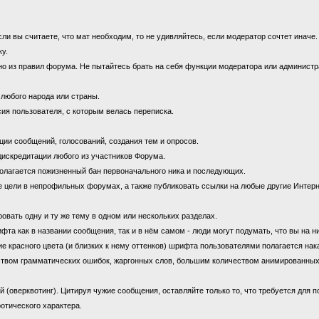
 вы считаете, что мат необходим, то не удивляйтесь, если модератор сочтет иначе
ку.
 из правил форума. Не пытайтесь брать на себя функции модератора или администрат
 любого народа или страны.
ия пользователя, с которым велась переписка.
ии сообщений, голосований, создания тем и опросов.
дискредитации любого из участников Форума.
олагается пожизненный бан первоначального ника и последующих.
цели в непрофильных форумах, а также публиковать ссылки на любые другие Интерн
овать одну и ту же тему в одном или нескольких разделах.
 как в названии сообщения, так и в нём самом - люди могут подумать, что вы на н
е красного цвета (и близких к нему оттенков) шрифта пользователями полагается нак
ством грамматических ошибок, жаргонных слов, большим количеством анимированны
оверквотинг). Цитируя чужие сообщения, оставляйте только то, что требуется для 
отического характера.