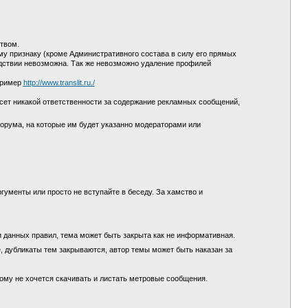
ством.
у признаку (кроме Административного состава в силу его прямых
едствии невозможна. Так же невозможно удаление профилей
пример
http://www.translit.ru./
сет никакой ответственности за содержание рекламных сообщений,
орума, на которые им будет указанно модераторами или
гументы или просто не вступайте в беседу. За хамство и
и данных правил, тема может быть закрыта как не информативная.
, дубликаты тем закрываются, автор темы может быть наказан за
кому не хочется скачивать и листать метровые сообщения.