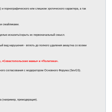
 и порнографического или слишком эротического характера, а так
ми смайликами.
целью исказить/скрыть их первоначальный смысл.
й вид нарушения - вплоть до полного удаления аккаутна со всеми
, «Севастопольские мамы» и «Политика».
ного согласования с модератором Основного Форума (SevGS).
а (например, премодерация).