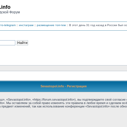
.info
дской Форум
то-telegram
::
инстаграм
::
размещение топ-тем
:: В этот день 31 год назад в России был 
Sevastopol.info - Регистрация
, «Sevastopol.info», «https://forum.sevastopol.info»), вы подтверждаете своё соглас
nfo». Мы оставляем за собой право изменять эти правила в любое время и сделаем вс
предмет изменений, так как использование конференции «Sevastopol.info» после обн