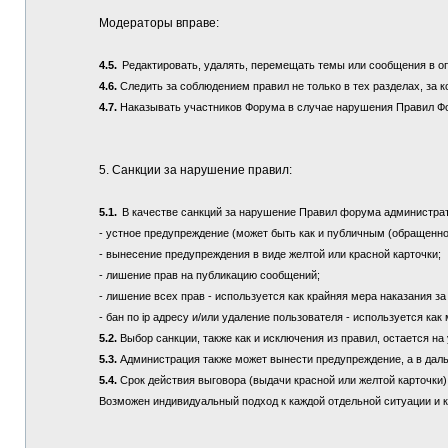
Модераторы вправе:
4.5.
Редактировать, удалять, перемещать темы или сообщения в о
4.6.
Следить за соблюдением правил не только в тех разделах, за к
4.7.
Наказывать участников Форума в случае нарушения Правил Ф
5. Санкции за нарушение правил:
5.1.
В качестве санкций за нарушение Правил форума администра
- устное предупреждение (может быть как и публичным (обращенно
- вынесение предупреждения в виде желтой или красной карточки;
- лишение прав на публикацию сообщений;
- лишение всех прав - используется как крайняя мера наказания з
- бан по ip адресу и/или удаление пользователя - используется ка
5.2.
Выбор санкции, также как и исключения из правил, остается 
5.3.
Администрация также может вынести предупреждение, а в дал
5.4.
Срок действия выговора (выдачи красной или желтой карточки) 
Возможен индивидуальный подход к каждой отдельной ситуации и 