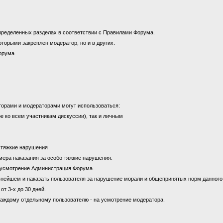
пределенных разделах в соответствии с Правилами Форума.
оторыми закреплен модератор, но и в других.
орума.
торами и модераторами могут использоваться:
е ко всем участникам дискуссии), так и личным
а тяжкие нарушения
к мера наказания за особо тяжкие нарушения.
на усмотрение Администрация Форума.
ьнейшем и наказать пользователя за нарушение морали и общепринятых норм данног
от 3-х до 30 дней.
каждому отдельному пользователю - на усмотрение модератора.