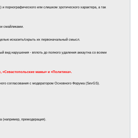
 и порнографического или слишком эротического характера, а так
ми смайликами.
целью исказить/скрыть их первоначальный смысл.
й вид нарушения - вплоть до полного удаления аккаутна со всеми
, «Севастопольские мамы» и «Политика».
ного согласования с модератором Основного Форума (SevGS).
а (например, премодерация).