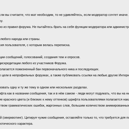
 вы считаете, что мат необходим, то не удивляйтесь, если модератор сочтет иначе
ку.
 из правил форума. Не пытайтесь брать на себя функции модератора или администрат
 любого народа или страны.
ия пользователя, с которым велась переписка.
ии сообщений, голосований, создания тем и опросов.
дискредитации любого из участников Форума.
олагается пожизненный бан первоначального ника и последующих.
цели в непрофильных форумах, а также публиковать ссылки на любые другие Интерн
овать одну и ту же тему в одном или нескольких разделах.
 как в названии сообщения, так и в нём самом - люди могут подумать, что вы на н
е красного цвета (и близких к нему оттенков) шрифта пользователями полагается нак
ством грамматических ошибок, жаргонных слов, большим количеством анимированны
оверквотинг). Цитируя чужие сообщения, оставляйте только то, что требуется для 
отического характера.