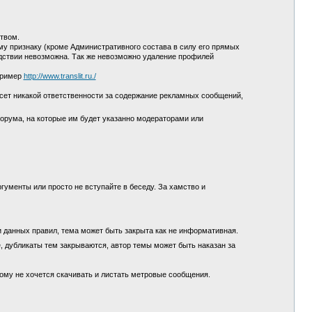
ством.
у признаку (кроме Административного состава в силу его прямых
едствии невозможна. Так же невозможно удаление профилей
пример
http://www.translit.ru./
сет никакой ответственности за содержание рекламных сообщений,
орума, на которые им будет указанно модераторами или
гументы или просто не вступайте в беседу. За хамство и
и данных правил, тема может быть закрыта как не информативная.
, дубликаты тем закрываются, автор темы может быть наказан за
кому не хочется скачивать и листать метровые сообщения.