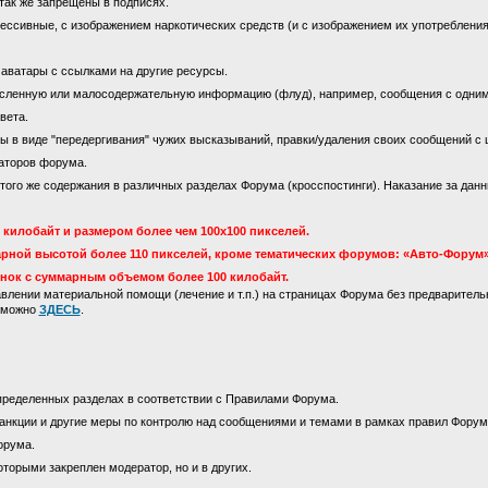
так же запрещены в подписях.
ссивные, с изображением наркотических средств (и с изображением их употребления)
 аватары с ссылками на другие ресурсы.
сленную или малосодержательную информацию (флуд), например, сообщения с одни
вета.
 в виде "передергивания" чужих высказываний, правки/удаления своих сообщений с 
аторов форума.
го же содержания в различных разделах Форума (кросспостинги). Наказание за данны
килобайт и размером более чем 100х100 пикселей.
рной высотой более 110 пикселей, кроме тематических форумов: «Авто-Форум»
инок с суммарным объемом более 100 килобайт.
лении материальной помощи (лечение и т.п.) на страницах Форума без предваритель
м можно
ЗДЕСЬ
.
пределенных разделах в соответствии с Правилами Форума.
анкции и другие меры по контролю над сообщениями и темами в рамках правил Форум
орума.
оторыми закреплен модератор, но и в других.