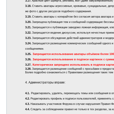
3.17.
Красный цвет шрифта, реклама, мат (даже завуалированный) 
3.18.
Ставить аватары агрессивные, кровавые, суицидальные, депре
же фото с других ресурсов подобного содержания.
3.19.
Ставить аватары с копирайтом без согласия автора аватара и
3.20.
Запрещена публикация тем и сообщений содержащие бессмы
3.21.
Запрещается к публикации заведомо ложная информация, кле
3.22.
Запрещается ведение дискуссии, используя нечестные приемы
3.23.
Запрещается обсуждение действий администраторов и модер
3.24.
Запрещается размещение коммерческих сообщений одного и то
сообщениями.
3.25.
Запрещается использование аватары объёмом более 100 
3.26.
Запрещается использование в подписи картинок с сумма
3.27.
Категорически запрещено использовать в подписи карт
3.28.
Запрещается размещение сообщений с просьбами о предостав
Более подробно ознакомиться с Правилами размещения таких те
4. Администраторы вправе:
4.1.
Редактировать, удалять, перемещать темы или сообщения в о
4.2.
Редактировать профиль и подписи пользователей, применять с
4.3.
Наказывать участников Форума в случае нарушения Правил Ф
4.4.
Следить за соблюдением правил не только в тех разделах, за к