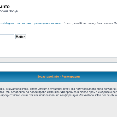
.info
дской Форум
то-telegram
::
инстаграм
::
размещение топ-тем
:: В этот день 37 лет назад был основан 
Sevastopol.info - Регистрация
, «Sevastopol.info», «https://forum.sevastopol.info»), вы подтверждаете своё соглас
nfo». Мы оставляем за собой право изменять эти правила в любое время и сделаем вс
предмет изменений, так как использование конференции «Sevastopol.info» после обн