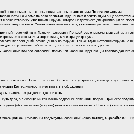
сообщение, вы автоматически соглашаетесь с настоящими Правилами Форума.
етственности, но и само по себе является нарушением и отягчающим вину обстоятель
 и равенства всех участников Форума, которое не допускает дискриминации по любом
личные, недопустимы. Смена имени пользователя, указанное при регистрации, впосл
енный - русский язык. Транслит запрещен. Пользуйтесь специальными сайтами, на
м форуме без согласия авторов или администрации форума.
содержание сообщений, размещенных на форуме. Так же Администрация форума не не
ащуюся в рекламных объявлениях, несут их авторы и рекламодатели.
ы, сообщения или пользователей, прямо или косвенно нарушающие правила данного ф
во его высказать. Если это мнение Вас чем-то не устраивает, приведите достойные ар
е лишить Вас возможности участвовать в обсуждении.
ать правила тех разделов, где они есть.
ь суть дела, а в сообщении как можно подробнее описывать вопрос. При несоблюдени
а форуме (об этом можно (и нужно) узнать воспользовавшись Поиском) - пишите в нее
 многократное цитирование предыдущих сообщений (оверквотинг), вырезайте их - ни