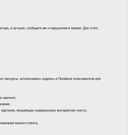
.
ора, а лучшее, сообщите им о нарушении в приват. Для этого
ет-ресурсы, использовать подпись в Профиле пользователя для
их кричите.
азание.
х картинок, мешающих нормальному восприятию текста.
понимания вашего ответа.