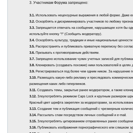
3. Участникам Форума запрещено:
3.1.
Использовать нецензурные выражения в любой форме. Даже если
3.2.
Оскорблять и дискриминировать участников по любому призна
3.3.
Запрещается отвечать на сообщение, нарушающее хотя бы одно
используйте кнопку "!" (Сообщить модератору).
3.4.
Оскорблять культуру, традиции и иные национальные ценности
3.5.
Распространять и публиковать приватную переписку без соглас
3.6.
Призывать к противоправным действиям.
3.7.
Запрещено использование чужих учетных записей для публикац
3.8.
Клонировать (создавать похожие) ники пользователей в целях 
3.9.
Регистрироваться под более чем одним ником. За нарушение п
3.10.
Размещать какую-либо рекламу и преследовать коммерческие 
размещения каких либо гиперлинков.
3.11.
Создавать темы, закрытые ранее модератором, а также клонир
3.12.
Злоупотреблять режимом Caps Lock и крупным размером шрифта
Красный цвет шрифта закреплен за модераторами, за использовани
3.13.
Создание тем и публикация сообщений с чрезмерным количе
3.14.
Рассылать спам посредством личных сообщений и e-mail.
3.15.
Злоупотреблять цитированием отправленных ранее сообщений (
3.16.
Публиковать изображения порнографического или слишком эр