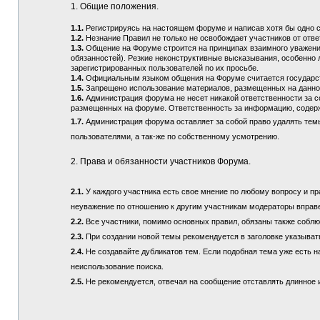
1. Общие положения.
1.1.
Регистрируясь на настоящем форуме и написав хотя бы одно 
1.2.
Незнание Правил не только не освобождает участников от отв
1.3.
Общение на Форуме строится на принципах взаимного уважения
обязанностей). Резкие неконструктивные высказывания, особенно 
зарегистрированных пользователей по их просьбе.
1.4.
Официальным языком общения на Форуме считается государств
1.5.
Запрещено использование материалов, размещенных на данно
1.6.
Администрация форума не несет никакой ответственности за 
размещенных на форуме. Ответственность за информацию, содерж
1.7.
Администрация форума оставляет за собой право удалять тем
пользователями, а так-же по собственному усмотрению.
2. Права и обязанности участников Форума.
2.1.
У каждого участника есть свое мнение по любому вопросу и пра
неуважение по отношению к другим участникам модераторы вправ
2.2.
Все участники, помимо основных правил, обязаны также соблюд
2.3.
При создании новой темы рекомендуется в заголовке указыват
2.4.
Не создавайте дубликатов тем. Если подобная тема уже есть н
неиспользование поиска.
2.5.
Не рекомендуется, отвечая на сообщение отставлять длинное и