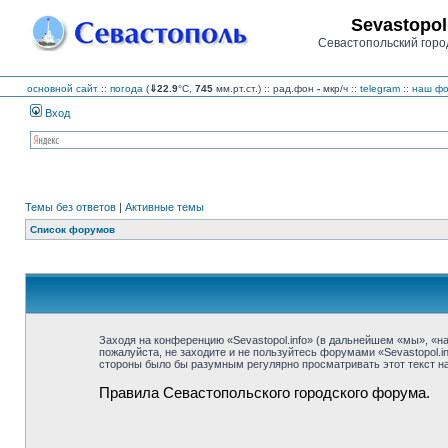
Sevastopol
Севастопольский горо
основной сайт
::
погода
(
⇓22.9
°C,
745
мм.рт.ст.) :: рад.фон
-
мкр/ч
::
telegram
::
наш фо
Вход
Темы без ответов
|
Активные темы
Список форумов
Заходя на конференцию «Sevastopol.info» (в дальнейшем «мы», «наш»
пожалуйста, не заходите и не пользуйтесь форумами «Sevastopol.i
стороны было бы разумным регулярно просматривать этот текст на 
Правила Севастопольского городского форума.