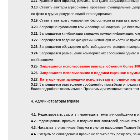
3.17.
Красный цвет шрифта, реклама, мат (даже завуалированный) 
3.18.
Ставить аватары агрессивные, кровавые, суицидальные, депре
же фото с других ресурсов подобного содержания.
3.19.
Ставить аватары с копирайтом без согласия автора аватара и
3.20.
Запрещена публикация тем и сообщений содержащие бессмы
3.21.
Запрещается к публикации заведомо ложная информация, кле
3.22.
Запрещается ведение дискуссии, используя нечестные приемы
3.23.
Запрещается обсуждение действий администраторов и модер
3.24.
Запрещается размещение коммерческих сообщений одного и то
сообщениями.
3.25.
Запрещается использование аватары объёмом более 100 
3.26.
Запрещается использование в подписи картинок с сумма
3.27.
Категорически запрещено использовать в подписи карт
3.28.
Запрещается размещение сообщений с просьбами о предостав
Более подробно ознакомиться с Правилами размещения таких те
4. Администраторы вправе:
4.1.
Редактировать, удалять, перемещать темы или сообщения в о
4.2.
Редактировать профиль и подписи пользователей, применять с
4.3.
Наказывать участников Форума в случае нарушения Правил Ф
4.4.
Следить за соблюдением правил не только в тех разделах, за к