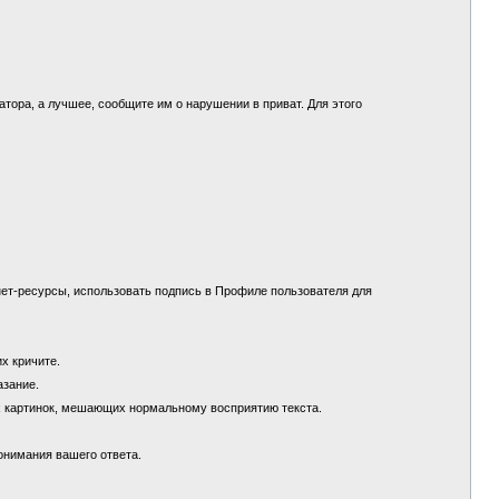
.
ора, а лучшее, сообщите им о нарушении в приват. Для этого
ет-ресурсы, использовать подпись в Профиле пользователя для
их кричите.
азание.
х картинок, мешающих нормальному восприятию текста.
понимания вашего ответа.