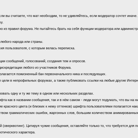
 вы считаете, что мат необходим, то не удивляйтесь, если модератор сочтет иначе
ку.
 из правил форума. Не пытайтесь брать на себя функции модератора или администрат
 любого народа или страны.
ия пользователя, с которым велась переписка.
ии сообщений, голосований, создания тем и опросов.
дискредитации любого из участников Форума.
олагается пожизненный бан первоначального ника и последующих.
цели в непрофильных форумах, а также публиковать ссылки на любые другие Интерн
овать одну и ту же тему в одном или нескольких разделах.
 как в названии сообщения, так и в нём самом - люди могут подумать, что вы на н
е красного цвета (и близких к нему оттенков) шрифта пользователями полагается нак
ством грамматических ошибок, жаргонных слов, большим количеством анимированны
оверквотинг). Цитируя чужие сообщения, оставляйте только то, что требуется для 
отического характера.