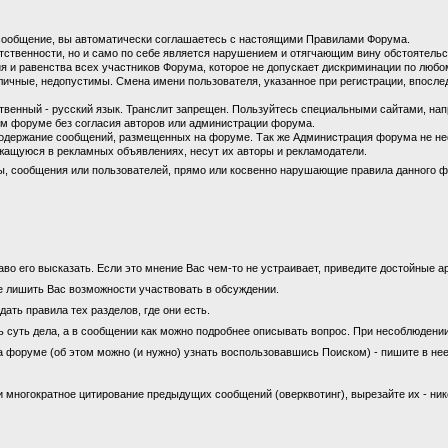
сообщение, вы автоматически соглашаетесь с настоящими Правилами Форума.
етственности, но и само по себе является нарушением и отягчающим вину обстоятель
 и равенства всех участников Форума, которое не допускает дискриминации по любом
личные, недопустимы. Смена имени пользователя, указанное при регистрации, впосл
енный - русский язык. Транслит запрещен. Пользуйтесь специальными сайтами, на
м форуме без согласия авторов или администрации форума.
содержание сообщений, размещенных на форуме. Так же Администрация форума не не
ащуюся в рекламных объявлениях, несут их авторы и рекламодатели.
ы, сообщения или пользователей, прямо или косвенно нарушающие правила данного ф
во его высказать. Если это мнение Вас чем-то не устраивает, приведите достойные ар
е лишить Вас возможности участвовать в обсуждении.
ать правила тех разделов, где они есть.
ь суть дела, а в сообщении как можно подробнее описывать вопрос. При несоблюдени
а форуме (об этом можно (и нужно) узнать воспользовавшись Поиском) - пишите в нее
 многократное цитирование предыдущих сообщений (оверквотинг), вырезайте их - ни