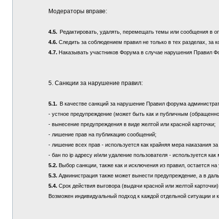
Модераторы вправе:
4.5.
Редактировать, удалять, перемещать темы или сообщения в о
4.6.
Следить за соблюдением правил не только в тех разделах, за к
4.7.
Наказывать участников Форума в случае нарушения Правил Ф
5. Санкции за нарушение правил:
5.1.
В качестве санкций за нарушение Правил форума администра
- устное предупреждение (может быть как и публичным (обращенно
- вынесение предупреждения в виде желтой или красной карточки;
- лишение прав на публикацию сообщений;
- лишение всех прав - используется как крайняя мера наказания з
- бан по ip адресу и/или удаление пользователя - используется ка
5.2.
Выбор санкции, также как и исключения из правил, остается 
5.3.
Администрация также может вынести предупреждение, а в дал
5.4.
Срок действия выговора (выдачи красной или желтой карточки) 
Возможен индивидуальный подход к каждой отдельной ситуации и 