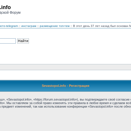
.info
дской Форум
ото-telegram
::
инстаграм
::
размещение топ-тем
:: В этот день 37 лет назад был основан
Sevastopol.info - Регистрация
, «Sevastopol.info», «https://forum.sevastopol.info»), вы подтверждаете своё соглас
nfo». Мы оставляем за собой право изменять эти правила в любое время и сделаем вс
предмет изменений, так как использование конференции «Sevastopol.info» после обн