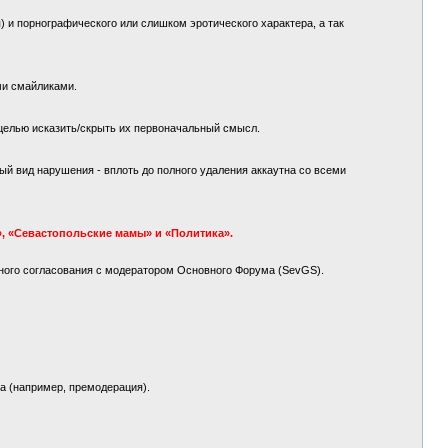
 и порнографического или слишком эротического характера, а так
ми смайликами.
целью исказить/скрыть их первоначальный смысл.
й вид нарушения - вплоть до полного удаления аккаутна со всеми
, «Севастопольские мамы» и «Политика».
ного согласования с модератором Основного Форума (SevGS).
а (например, премодерация).