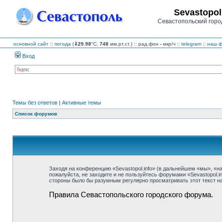
Sevastopol
Севастопольский горо
основной сайт
::
погода
(
⇓29.98
°C,
748
мм.рт.ст.) :: рад.фон
-
мкр/ч
::
telegram
::
наш ф
Вход
Темы без ответов
|
Активные темы
Список форумов
Заходя на конференцию «Sevastopol.info» (в дальнейшем «мы», «наш»
пожалуйста, не заходите и не пользуйтесь форумами «Sevastopol.i
стороны было бы разумным регулярно просматривать этот текст на 
Правила Севастопольского городского форума.