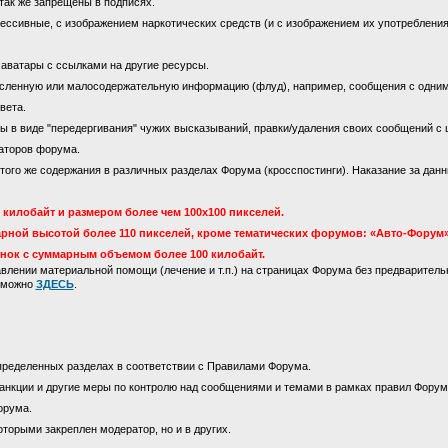
так же запрещены в подписях.
ссивные, с изображением наркотических средств (и с изображением их употребления)
 аватары с ссылками на другие ресурсы.
сленную или малосодержательную информацию (флуд), например, сообщения с одни
вета.
 в виде "передергивания" чужих высказываний, правки/удаления своих сообщений с 
аторов форума.
го же содержания в различных разделах Форума (кросспостинги). Наказание за данны
килобайт и размером более чем 100х100 пикселей.
рной высотой более 110 пикселей, кроме тематических форумов: «Авто-Форум»
инок с суммарным объемом более 100 килобайт.
лении материальной помощи (лечение и т.п.) на страницах Форума без предваритель
м можно
ЗДЕСЬ
.
пределенных разделах в соответствии с Правилами Форума.
анкции и другие меры по контролю над сообщениями и темами в рамках правил Форум
орума.
оторыми закреплен модератор, но и в других.