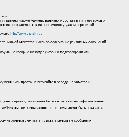
ством.
у признаку (кроме Административного состава в силу его прямых
едствии невозможна. Так же невозможно удаление профилей
пример
http://www.translit.ru./
сет никакой ответственности за содержание рекламных сообщений,
орума, на которые им будет указанно модераторами или
гументы или просто не вступайте в беседу. За хамство и
и данных правил, тема может быть закрыта как не информативная.
, дубликаты тем закрываются, автор темы может быть наказан за
кому не хочется скачивать и листать метровые сообщения.