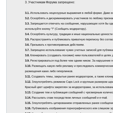
3. Участникам Форума запрещено:
3.1.
Использовать нецензурные выражения в любой форме. Даже если
3.2.
Оскорблять и дискриминировать участников по любому призна
3.3.
Запрещается отвечать на сообщение, нарушающее хотя бы одно
используйте кнопку "!" (Сообщить модератору).
3.4.
Оскорблять культуру, традиции и иные национальные ценности
3.5.
Распространять и публиковать приватную переписку без соглас
3.6.
Призывать к противоправным действиям.
3.7.
Запрещено использование чужих учетных записей для публикац
3.8.
Клонировать (создавать похожие) ники пользователей в целях 
3.9.
Регистрироваться под более чем одним ником. За нарушение п
3.10.
Размещать какую-либо рекламу и преследовать коммерческие 
размещения каких либо гиперлинков.
3.11.
Создавать темы, закрытые ранее модератором, а также клонир
3.12.
Злоупотреблять режимом Caps Lock и крупным размером шрифта
Красный цвет шрифта закреплен за модераторами, за использовани
3.13.
Создание тем и публикация сообщений с чрезмерным количе
3.14.
Рассылать спам посредством личных сообщений и e-mail.
3.15.
Злоупотреблять цитированием отправленных ранее сообщений (
3.16.
Публиковать изображения порнографического или слишком эр