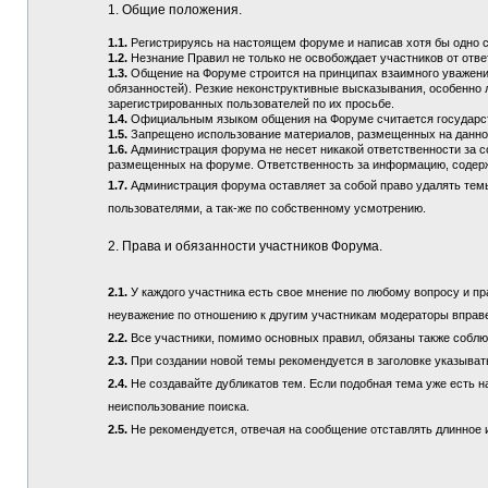
1. Общие положения.
1.1.
Регистрируясь на настоящем форуме и написав хотя бы одно 
1.2.
Незнание Правил не только не освобождает участников от отв
1.3.
Общение на Форуме строится на принципах взаимного уважения
обязанностей). Резкие неконструктивные высказывания, особенно 
зарегистрированных пользователей по их просьбе.
1.4.
Официальным языком общения на Форуме считается государств
1.5.
Запрещено использование материалов, размещенных на данно
1.6.
Администрация форума не несет никакой ответственности за 
размещенных на форуме. Ответственность за информацию, содерж
1.7.
Администрация форума оставляет за собой право удалять тем
пользователями, а так-же по собственному усмотрению.
2. Права и обязанности участников Форума.
2.1.
У каждого участника есть свое мнение по любому вопросу и пра
неуважение по отношению к другим участникам модераторы вправ
2.2.
Все участники, помимо основных правил, обязаны также соблюд
2.3.
При создании новой темы рекомендуется в заголовке указыват
2.4.
Не создавайте дубликатов тем. Если подобная тема уже есть н
неиспользование поиска.
2.5.
Не рекомендуется, отвечая на сообщение отставлять длинное и