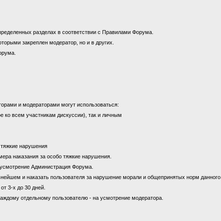
пределенных разделах в соответствии с Правилами Форума.
оторыми закреплен модератор, но и в других.
орума.
торами и модераторами могут использоваться:
е ко всем участникам дискуссии), так и личным
а тяжкие нарушения
к мера наказания за особо тяжкие нарушения.
на усмотрение Администрация Форума.
ьнейшем и наказать пользователя за нарушение морали и общепринятых норм данног
от 3-х до 30 дней.
каждому отдельному пользователю - на усмотрение модератора.