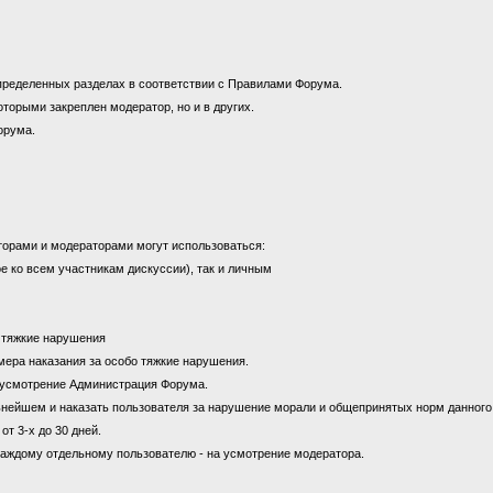
пределенных разделах в соответствии с Правилами Форума.
оторыми закреплен модератор, но и в других.
орума.
торами и модераторами могут использоваться:
е ко всем участникам дискуссии), так и личным
а тяжкие нарушения
к мера наказания за особо тяжкие нарушения.
на усмотрение Администрация Форума.
ьнейшем и наказать пользователя за нарушение морали и общепринятых норм данног
от 3-х до 30 дней.
каждому отдельному пользователю - на усмотрение модератора.