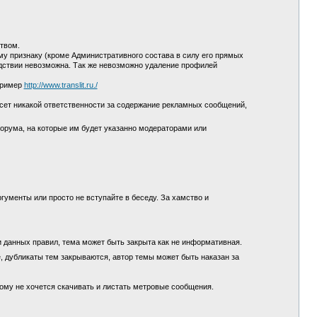
ством.
у признаку (кроме Административного состава в силу его прямых
едствии невозможна. Так же невозможно удаление профилей
пример
http://www.translit.ru./
сет никакой ответственности за содержание рекламных сообщений,
орума, на которые им будет указанно модераторами или
гументы или просто не вступайте в беседу. За хамство и
и данных правил, тема может быть закрыта как не информативная.
, дубликаты тем закрываются, автор темы может быть наказан за
кому не хочется скачивать и листать метровые сообщения.