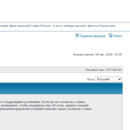
основан День воинской славы России - в честь победы русского флота в Гангутском
Правила форума
Поиск
Текущее время: 09 авг, 2026, 10:30
Часовой пояс:
UTC+03:00
Язык:
ие со следующими условиями. Если вы не согласны с ними,
ё возможное, чтобы уведомить вас об этом, однако с вашей
овления/исправления условий означает ваше согласие с ними.