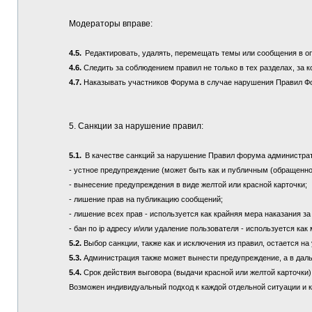
Модераторы вправе:
4.5.
Редактировать, удалять, перемещать темы или сообщения в о
4.6.
Следить за соблюдением правил не только в тех разделах, за к
4.7.
Наказывать участников Форума в случае нарушения Правил Ф
5. Санкции за нарушение правил:
5.1.
В качестве санкций за нарушение Правил форума администра
- устное предупреждение (может быть как и публичным (обращенно
- вынесение предупреждения в виде желтой или красной карточки;
- лишение прав на публикацию сообщений;
- лишение всех прав - используется как крайняя мера наказания з
- бан по ip адресу и/или удаление пользователя - используется ка
5.2.
Выбор санкции, также как и исключения из правил, остается 
5.3.
Администрация также может вынести предупреждение, а в дал
5.4.
Срок действия выговора (выдачи красной или желтой карточки) 
Возможен индивидуальный подход к каждой отдельной ситуации и 