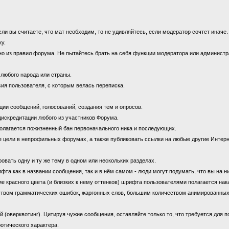
 вы считаете, что мат необходим, то не удивляйтесь, если модератор сочтет иначе
ку.
 из правил форума. Не пытайтесь брать на себя функции модератора или администрат
 любого народа или страны.
ия пользователя, с которым велась переписка.
ии сообщений, голосований, создания тем и опросов.
дискредитации любого из участников Форума.
олагается пожизненный бан первоначального ника и последующих.
цели в непрофильных форумах, а также публиковать ссылки на любые другие Интерн
овать одну и ту же тему в одном или нескольких разделах.
 как в названии сообщения, так и в нём самом - люди могут подумать, что вы на н
е красного цвета (и близких к нему оттенков) шрифта пользователями полагается нак
ством грамматических ошибок, жаргонных слов, большим количеством анимированны
оверквотинг). Цитируя чужие сообщения, оставляйте только то, что требуется для 
отического характера.