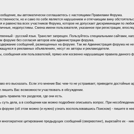
сообщение, вы автоматически соглашаетесь с настоящими Правилами Форума.
етственности, но и само по себе является нарушением и отягчающим вину обстоятель
 и равенства всех участников Форума, которое не допускает дискриминации по любом
личные, недопустимы. Смена имени пользователя, указанное при регистрации, впосл
енный - русский язык. Транслит запрещен. Пользуйтесь специальными сайтами, на
м форуме без согласия авторов или администрации форума.
содержание сообщений, размещенных на форуме. Так же Администрация форума не не
ащуюся в рекламных объявлениях, несут их авторы и рекламодатели.
ы, сообщения или пользователей, прямо или косвенно нарушающие правила данного ф
во его высказать. Если это мнение Вас чем-то не устраивает, приведите достойные ар
е лишить Вас возможности участвовать в обсуждении.
ать правила тех разделов, где они есть.
ь суть дела, а в сообщении как можно подробнее описывать вопрос. При несоблюдени
а форуме (об этом можно (и нужно) узнать воспользовавшись Поиском) - пишите в нее
 многократное цитирование предыдущих сообщений (оверквотинг), вырезайте их - ни