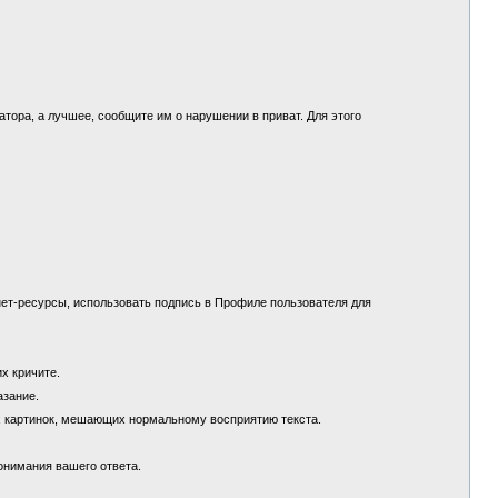
.
ора, а лучшее, сообщите им о нарушении в приват. Для этого
ет-ресурсы, использовать подпись в Профиле пользователя для
их кричите.
азание.
х картинок, мешающих нормальному восприятию текста.
понимания вашего ответа.