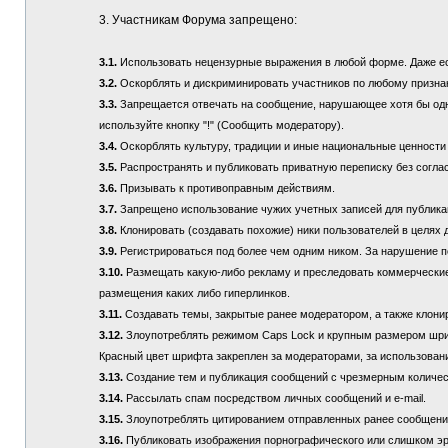
3. Участникам Форума запрещено:
3.1.
Использовать нецензурные выражения в любой форме. Даже если
3.2.
Оскорблять и дискриминировать участников по любому призна
3.3.
Запрещается отвечать на сообщение, нарушающее хотя бы одно
используйте кнопку "!" (Сообщить модератору).
3.4.
Оскорблять культуру, традиции и иные национальные ценности
3.5.
Распространять и публиковать приватную переписку без соглас
3.6.
Призывать к противоправным действиям.
3.7.
Запрещено использование чужих учетных записей для публикац
3.8.
Клонировать (создавать похожие) ники пользователей в целях 
3.9.
Регистрироваться под более чем одним ником. За нарушение п
3.10.
Размещать какую-либо рекламу и преследовать коммерческие 
размещения каких либо гиперлинков.
3.11.
Создавать темы, закрытые ранее модератором, а также клонир
3.12.
Злоупотреблять режимом Caps Lock и крупным размером шрифта
Красный цвет шрифта закреплен за модераторами, за использовани
3.13.
Создание тем и публикация сообщений с чрезмерным количе
3.14.
Рассылать спам посредством личных сообщений и e-mail.
3.15.
Злоупотреблять цитированием отправленных ранее сообщений (
3.16.
Публиковать изображения порнографического или слишком эр