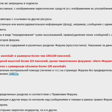
так же запрещены в подписях.
ссивные, с изображением наркотических средств (и с изображением их употребления)
 аватары с ссылками на другие ресурсы.
сленную или малосодержательную информацию (флуд), например, сообщения с одни
вета.
 в виде "передергивания" чужих высказываний, правки/удаления своих сообщений с 
аторов форума.
го же содержания в различных разделах Форума (кросспостинги). Наказание за данны
килобайт и размером более чем 100х100 пикселей.
рной высотой более 110 пикселей, кроме тематических форумов: «Авто-Форум»
инок с суммарным объемом более 100 килобайт.
лении материальной помощи (лечение и т.п.) на страницах Форума без предваритель
м можно
ЗДЕСЬ
.
пределенных разделах в соответствии с Правилами Форума.
анкции и другие меры по контролю над сообщениями и темами в рамках правил Форум
орума.
оторыми закреплен модератор, но и в других.