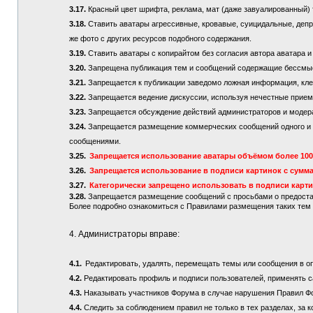
3.17.
Красный цвет шрифта, реклама, мат (даже завуалированный) 
3.18.
Ставить аватары агрессивные, кровавые, суицидальные, депре
же фото с других ресурсов подобного содержания.
3.19.
Ставить аватары с копирайтом без согласия автора аватара и
3.20.
Запрещена публикация тем и сообщений содержащие бессмы
3.21.
Запрещается к публикации заведомо ложная информация, кле
3.22.
Запрещается ведение дискуссии, используя нечестные приемы
3.23.
Запрещается обсуждение действий администраторов и модер
3.24.
Запрещается размещение коммерческих сообщений одного и то
сообщениями.
3.25.
Запрещается использование аватары объёмом более 100 
3.26.
Запрещается использование в подписи картинок с сумма
3.27.
Категорически запрещено использовать в подписи карт
3.28.
Запрещается размещение сообщений с просьбами о предостав
Более подробно ознакомиться с Правилами размещения таких те
4. Администраторы вправе:
4.1.
Редактировать, удалять, перемещать темы или сообщения в о
4.2.
Редактировать профиль и подписи пользователей, применять с
4.3.
Наказывать участников Форума в случае нарушения Правил Ф
4.4.
Следить за соблюдением правил не только в тех разделах, за к