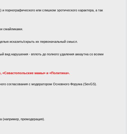
 и порнографического или слишком эротического характера, а так
ми смайликами.
целью исказить/скрыть их первоначальный смысл.
й вид нарушения - вплоть до полного удаления аккаутна со всеми
, «Севастопольские мамы» и «Политика».
ного согласования с модератором Основного Форума (SevGS).
а (например, премодерация).