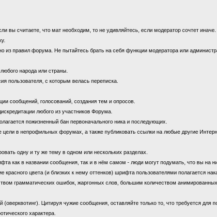
 вы считаете, что мат необходим, то не удивляйтесь, если модератор сочтет иначе
ку.
 из правил форума. Не пытайтесь брать на себя функции модератора или администрат
 любого народа или страны.
ия пользователя, с которым велась переписка.
ии сообщений, голосований, создания тем и опросов.
дискредитации любого из участников Форума.
олагается пожизненный бан первоначального ника и последующих.
цели в непрофильных форумах, а также публиковать ссылки на любые другие Интерн
овать одну и ту же тему в одном или нескольких разделах.
 как в названии сообщения, так и в нём самом - люди могут подумать, что вы на н
е красного цвета (и близких к нему оттенков) шрифта пользователями полагается нак
ством грамматических ошибок, жаргонных слов, большим количеством анимированны
оверквотинг). Цитируя чужие сообщения, оставляйте только то, что требуется для 
отического характера.