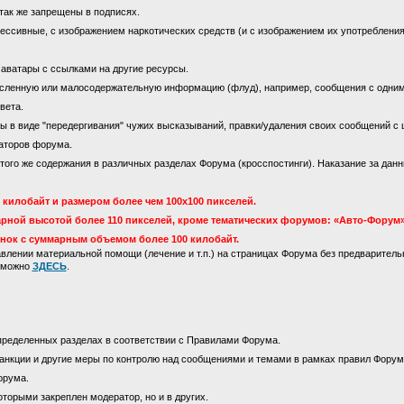
так же запрещены в подписях.
ссивные, с изображением наркотических средств (и с изображением их употребления)
 аватары с ссылками на другие ресурсы.
сленную или малосодержательную информацию (флуд), например, сообщения с одни
вета.
 в виде "передергивания" чужих высказываний, правки/удаления своих сообщений с 
аторов форума.
го же содержания в различных разделах Форума (кросспостинги). Наказание за данны
килобайт и размером более чем 100х100 пикселей.
рной высотой более 110 пикселей, кроме тематических форумов: «Авто-Форум»
инок с суммарным объемом более 100 килобайт.
лении материальной помощи (лечение и т.п.) на страницах Форума без предваритель
м можно
ЗДЕСЬ
.
пределенных разделах в соответствии с Правилами Форума.
анкции и другие меры по контролю над сообщениями и темами в рамках правил Форум
орума.
оторыми закреплен модератор, но и в других.