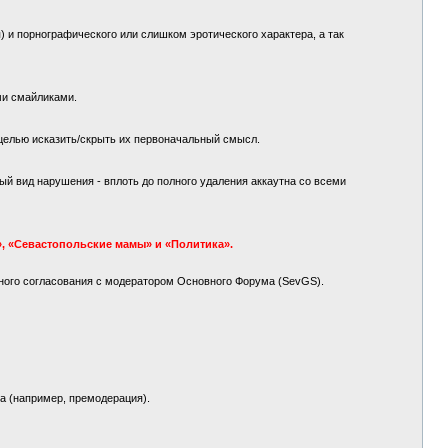
 и порнографического или слишком эротического характера, а так
ми смайликами.
целью исказить/скрыть их первоначальный смысл.
й вид нарушения - вплоть до полного удаления аккаутна со всеми
, «Севастопольские мамы» и «Политика».
ного согласования с модератором Основного Форума (SevGS).
а (например, премодерация).