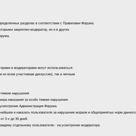
пределенных разделах в соответствии с Правилами Форума.
оторыми закреплен модератор, но и в других.
орума.
торами и модераторами могут использоваться:
е ко всем участникам дискуссии), так и личным
а тяжкие нарушения
к мера наказания за особо тяжкие нарушения.
на усмотрение Администрация Форума.
ьнейшем и наказать пользователя за нарушение морали и общепринятых норм данног
от 3-х до 30 дней.
каждому отдельному пользователю - на усмотрение модератора.