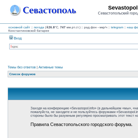
Sevastopol
Севастопольский горо
основной сайт
::
погода
(
⇓26.8
°C,
747
мм.рт.ст.) :: рад.фон
-
мкр/ч
::
telegram
::
наш фо
Константиновской батарее
Вход
Темы без ответов
|
Активные темы
Список форумов
Заходя на конференцию «Sevastopol.info» (в дальнейшем «мы», «наш»
пожалуйста, не заходите и не пользуйтесь форумами «Sevastopol.i
стороны было бы разумным регулярно просматривать этот текст на 
Правила Севастопольского городского форума.