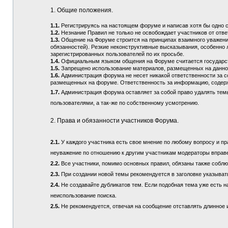
1. Общие положения.
1.1.
Регистрируясь на настоящем форуме и написав хотя бы одно 
1.2.
Незнание Правил не только не освобождает участников от отв
1.3.
Общение на Форуме строится на принципах взаимного уважения
обязанностей). Резкие неконструктивные высказывания, особенно 
зарегистрированных пользователей по их просьбе.
1.4.
Официальным языком общения на Форуме считается государств
1.5.
Запрещено использование материалов, размещенных на данно
1.6.
Администрация форума не несет никакой ответственности за 
размещенных на форуме. Ответственность за информацию, содерж
1.7.
Администрация форума оставляет за собой право удалять тем
пользователями, а так-же по собственному усмотрению.
2. Права и обязанности участников Форума.
2.1.
У каждого участника есть свое мнение по любому вопросу и пра
неуважение по отношению к другим участникам модераторы вправ
2.2.
Все участники, помимо основных правил, обязаны также соблюд
2.3.
При создании новой темы рекомендуется в заголовке указыват
2.4.
Не создавайте дубликатов тем. Если подобная тема уже есть н
неиспользование поиска.
2.5.
Не рекомендуется, отвечая на сообщение отставлять длинное и