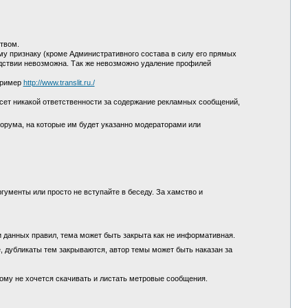
ством.
у признаку (кроме Административного состава в силу его прямых
едствии невозможна. Так же невозможно удаление профилей
пример
http://www.translit.ru./
сет никакой ответственности за содержание рекламных сообщений,
орума, на которые им будет указанно модераторами или
гументы или просто не вступайте в беседу. За хамство и
и данных правил, тема может быть закрыта как не информативная.
, дубликаты тем закрываются, автор темы может быть наказан за
кому не хочется скачивать и листать метровые сообщения.