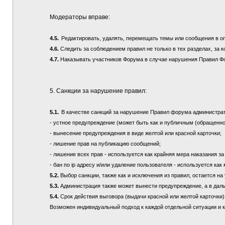
Модераторы вправе:
4.5.
Редактировать, удалять, перемещать темы или сообщения в о
4.6.
Следить за соблюдением правил не только в тех разделах, за к
4.7.
Наказывать участников Форума в случае нарушения Правил Ф
5. Санкции за нарушение правил:
5.1.
В качестве санкций за нарушение Правил форума администра
- устное предупреждение (может быть как и публичным (обращенно
- вынесение предупреждения в виде желтой или красной карточки;
- лишение прав на публикацию сообщений;
- лишение всех прав - используется как крайняя мера наказания з
- бан по ip адресу и/или удаление пользователя - используется ка
5.2.
Выбор санкции, также как и исключения из правил, остается 
5.3.
Администрация также может вынести предупреждение, а в дал
5.4.
Срок действия выговора (выдачи красной или желтой карточки) 
Возможен индивидуальный подход к каждой отдельной ситуации и 