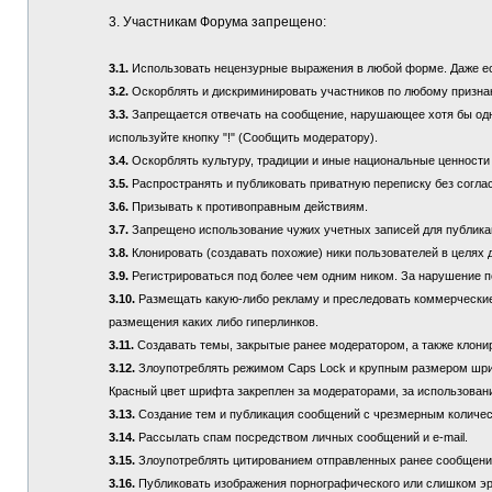
3. Участникам Форума запрещено:
3.1.
Использовать нецензурные выражения в любой форме. Даже если
3.2.
Оскорблять и дискриминировать участников по любому призна
3.3.
Запрещается отвечать на сообщение, нарушающее хотя бы одно
используйте кнопку "!" (Сообщить модератору).
3.4.
Оскорблять культуру, традиции и иные национальные ценности
3.5.
Распространять и публиковать приватную переписку без соглас
3.6.
Призывать к противоправным действиям.
3.7.
Запрещено использование чужих учетных записей для публикац
3.8.
Клонировать (создавать похожие) ники пользователей в целях 
3.9.
Регистрироваться под более чем одним ником. За нарушение п
3.10.
Размещать какую-либо рекламу и преследовать коммерческие 
размещения каких либо гиперлинков.
3.11.
Создавать темы, закрытые ранее модератором, а также клонир
3.12.
Злоупотреблять режимом Caps Lock и крупным размером шрифта
Красный цвет шрифта закреплен за модераторами, за использовани
3.13.
Создание тем и публикация сообщений с чрезмерным количе
3.14.
Рассылать спам посредством личных сообщений и e-mail.
3.15.
Злоупотреблять цитированием отправленных ранее сообщений (
3.16.
Публиковать изображения порнографического или слишком эр