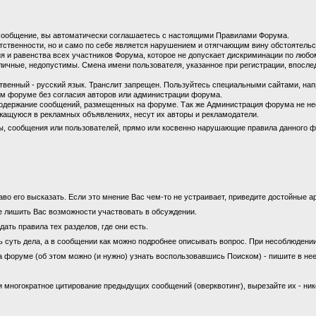
сообщение, вы автоматически соглашаетесь с настоящими Правилами Форума.
етственности, но и само по себе является нарушением и отягчающим вину обстоятель
 и равенства всех участников Форума, которое не допускает дискриминации по любом
личные, недопустимы. Смена имени пользователя, указанное при регистрации, впосл
енный - русский язык. Транслит запрещен. Пользуйтесь специальными сайтами, на
м форуме без согласия авторов или администрации форума.
содержание сообщений, размещенных на форуме. Так же Администрация форума не не
ащуюся в рекламных объявлениях, несут их авторы и рекламодатели.
ы, сообщения или пользователей, прямо или косвенно нарушающие правила данного ф
во его высказать. Если это мнение Вас чем-то не устраивает, приведите достойные ар
е лишить Вас возможности участвовать в обсуждении.
ать правила тех разделов, где они есть.
ь суть дела, а в сообщении как можно подробнее описывать вопрос. При несоблюдени
а форуме (об этом можно (и нужно) узнать воспользовавшись Поиском) - пишите в нее
 многократное цитирование предыдущих сообщений (оверквотинг), вырезайте их - ни