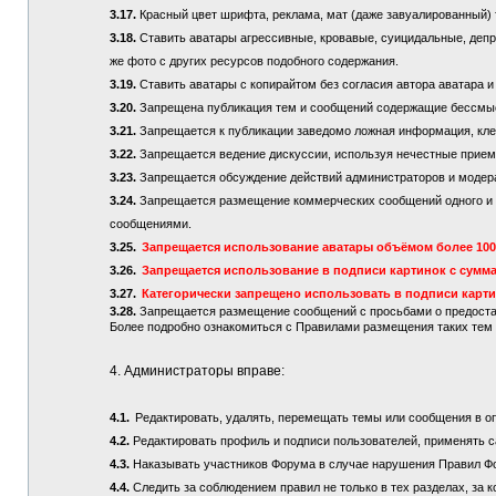
3.17.
Красный цвет шрифта, реклама, мат (даже завуалированный) 
3.18.
Ставить аватары агрессивные, кровавые, суицидальные, депре
же фото с других ресурсов подобного содержания.
3.19.
Ставить аватары с копирайтом без согласия автора аватара и
3.20.
Запрещена публикация тем и сообщений содержащие бессмы
3.21.
Запрещается к публикации заведомо ложная информация, кле
3.22.
Запрещается ведение дискуссии, используя нечестные приемы
3.23.
Запрещается обсуждение действий администраторов и модер
3.24.
Запрещается размещение коммерческих сообщений одного и то
сообщениями.
3.25.
Запрещается использование аватары объёмом более 100 
3.26.
Запрещается использование в подписи картинок с сумма
3.27.
Категорически запрещено использовать в подписи карт
3.28.
Запрещается размещение сообщений с просьбами о предостав
Более подробно ознакомиться с Правилами размещения таких те
4. Администраторы вправе:
4.1.
Редактировать, удалять, перемещать темы или сообщения в о
4.2.
Редактировать профиль и подписи пользователей, применять с
4.3.
Наказывать участников Форума в случае нарушения Правил Ф
4.4.
Следить за соблюдением правил не только в тех разделах, за к