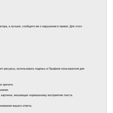
.
ора, а лучшее, сообщите им о нарушении в приват. Для этого
ет-ресурсы, использовать подпись в Профиле пользователя для
их кричите.
азание.
х картинок, мешающих нормальному восприятию текста.
понимания вашего ответа.