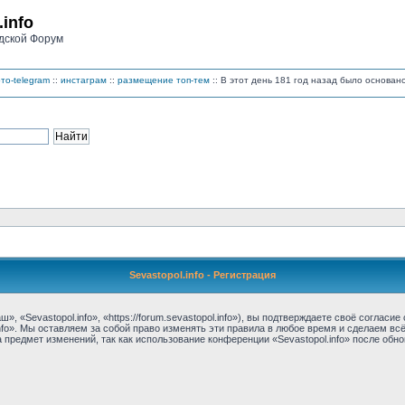
.info
дской Форум
то-telegram
::
инстаграм
::
размещение топ-тем
:: В этот день 181 год назад было основа
Sevastopol.info - Регистрация
, «Sevastopol.info», «https://forum.sevastopol.info»), вы подтверждаете своё соглас
nfo». Мы оставляем за собой право изменять эти правила в любое время и сделаем вс
предмет изменений, так как использование конференции «Sevastopol.info» после обн