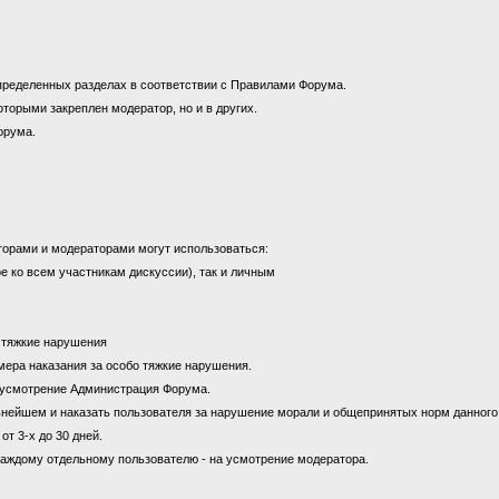
пределенных разделах в соответствии с Правилами Форума.
оторыми закреплен модератор, но и в других.
орума.
торами и модераторами могут использоваться:
е ко всем участникам дискуссии), так и личным
а тяжкие нарушения
к мера наказания за особо тяжкие нарушения.
на усмотрение Администрация Форума.
ьнейшем и наказать пользователя за нарушение морали и общепринятых норм данног
от 3-х до 30 дней.
каждому отдельному пользователю - на усмотрение модератора.