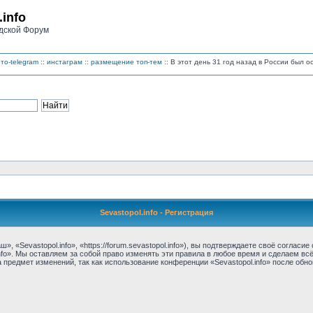
.info
дской Форум
то-telegram
::
инстаграм
::
размещение топ-тем
:: В этот день 31 год назад в России был 
Sevastopol.info - Регистрация
, «Sevastopol.info», «https://forum.sevastopol.info»), вы подтверждаете своё соглас
nfo». Мы оставляем за собой право изменять эти правила в любое время и сделаем вс
предмет изменений, так как использование конференции «Sevastopol.info» после обн