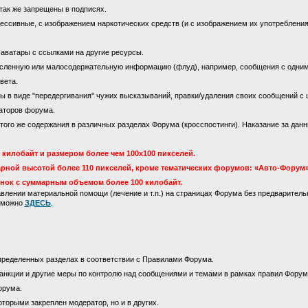
так же запрещены в подписях.
ссивные, с изображением наркотических средств (и с изображением их употребления)
 аватары с ссылками на другие ресурсы.
сленную или малосодержательную информацию (флуд), например, сообщения с одни
вета.
 в виде "передергивания" чужих высказываний, правки/удаления своих сообщений с 
аторов форума.
го же содержания в различных разделах Форума (кросспостинги). Наказание за данны
килобайт и размером более чем 100х100 пикселей.
рной высотой более 110 пикселей, кроме тематических форумов: «Авто-Форум»
инок с суммарным объемом более 100 килобайт.
лении материальной помощи (лечение и т.п.) на страницах Форума без предваритель
м можно
ЗДЕСЬ
.
пределенных разделах в соответствии с Правилами Форума.
анкции и другие меры по контролю над сообщениями и темами в рамках правил Форум
орума.
оторыми закреплен модератор, но и в других.