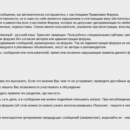
сообщение, вы автоматически соглашаетесь с настоящими Правилами Форума.
етственности, но и само по себе является нарушением и отягчающим вину обстоятель
 и равенства всех участников Форума, которое не допускает дискриминации по любом
личные, недопустимы. Смена имени пользователя, указанное при регистрации, впосл
енный - русский язык. Транслит запрещен. Пользуйтесь специальными сайтами, на
м форуме без согласия авторов или администрации форума.
содержание сообщений, размещенных на форуме. Так же Администрация форума не не
ащуюся в рекламных объявлениях, несут их авторы и рекламодатели.
ы, сообщения или пользователей, прямо или косвенно нарушающие правила данного ф
во его высказать. Если это мнение Вас чем-то не устраивает, приведите достойные ар
е лишить Вас возможности участвовать в обсуждении.
ать правила тех разделов, где они есть.
ь суть дела, а в сообщении как можно подробнее описывать вопрос. При несоблюдени
а форуме (об этом можно (и нужно) узнать воспользовавшись Поиском) - пишите в нее
 многократное цитирование предыдущих сообщений (оверквотинг), вырезайте их - ни