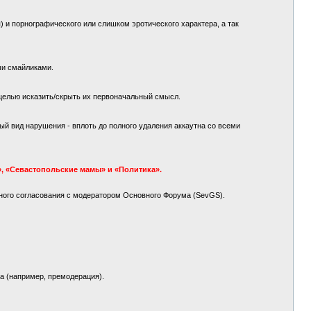
 и порнографического или слишком эротического характера, а так
ми смайликами.
целью исказить/скрыть их первоначальный смысл.
й вид нарушения - вплоть до полного удаления аккаутна со всеми
, «Севастопольские мамы» и «Политика».
ного согласования с модератором Основного Форума (SevGS).
а (например, премодерация).