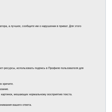
.
ора, а лучшее, сообщите им о нарушении в приват. Для этого
ет-ресурсы, использовать подпись в Профиле пользователя для
их кричите.
азание.
х картинок, мешающих нормальному восприятию текста.
понимания вашего ответа.