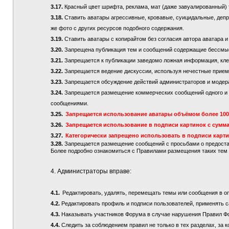
3.17.
Красный цвет шрифта, реклама, мат (даже завуалированный) 
3.18.
Ставить аватары агрессивные, кровавые, суицидальные, депре
же фото с других ресурсов подобного содержания.
3.19.
Ставить аватары с копирайтом без согласия автора аватара и
3.20.
Запрещена публикация тем и сообщений содержащие бессмы
3.21.
Запрещается к публикации заведомо ложная информация, кле
3.22.
Запрещается ведение дискуссии, используя нечестные приемы
3.23.
Запрещается обсуждение действий администраторов и модер
3.24.
Запрещается размещение коммерческих сообщений одного и то
сообщениями.
3.25.
Запрещается использование аватары объёмом более 100 
3.26.
Запрещается использование в подписи картинок с сумма
3.27.
Категорически запрещено использовать в подписи карт
3.28.
Запрещается размещение сообщений с просьбами о предостав
Более подробно ознакомиться с Правилами размещения таких те
4. Администраторы вправе:
4.1.
Редактировать, удалять, перемещать темы или сообщения в о
4.2.
Редактировать профиль и подписи пользователей, применять с
4.3.
Наказывать участников Форума в случае нарушения Правил Ф
4.4.
Следить за соблюдением правил не только в тех разделах, за к