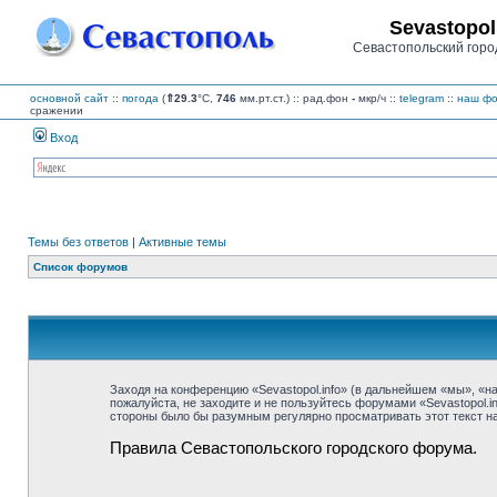
Sevastopol
Севастопольский горо
основной сайт
::
погода
(
⇑29.3
°C,
746
мм.рт.ст.) :: рад.фон
-
мкр/ч
::
telegram
::
наш фо
сражении
Вход
Темы без ответов
|
Активные темы
Список форумов
Заходя на конференцию «Sevastopol.info» (в дальнейшем «мы», «наш»
пожалуйста, не заходите и не пользуйтесь форумами «Sevastopol.i
стороны было бы разумным регулярно просматривать этот текст на 
Правила Севастопольского городского форума.