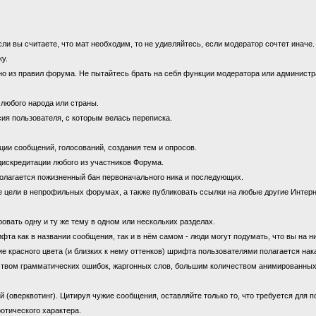
 вы считаете, что мат необходим, то не удивляйтесь, если модератор сочтет иначе
ку.
 из правил форума. Не пытайтесь брать на себя функции модератора или администрат
 любого народа или страны.
ия пользователя, с которым велась переписка.
ии сообщений, голосований, создания тем и опросов.
дискредитации любого из участников Форума.
олагается пожизненный бан первоначального ника и последующих.
цели в непрофильных форумах, а также публиковать ссылки на любые другие Интерн
овать одну и ту же тему в одном или нескольких разделах.
 как в названии сообщения, так и в нём самом - люди могут подумать, что вы на н
е красного цвета (и близких к нему оттенков) шрифта пользователями полагается нак
ством грамматических ошибок, жаргонных слов, большим количеством анимированны
оверквотинг). Цитируя чужие сообщения, оставляйте только то, что требуется для 
отического характера.