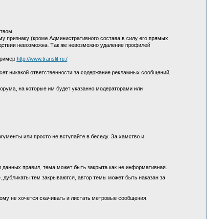
ством.
у признаку (кроме Административного состава в силу его прямых
едствии невозможна. Так же невозможно удаление профилей
пример
http://www.translit.ru./
сет никакой ответственности за содержание рекламных сообщений,
орума, на которые им будет указанно модераторами или
гументы или просто не вступайте в беседу. За хамство и
и данных правил, тема может быть закрыта как не информативная.
, дубликаты тем закрываются, автор темы может быть наказан за
кому не хочется скачивать и листать метровые сообщения.