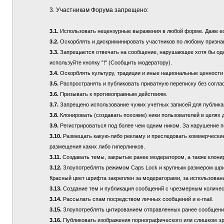
3. Участникам Форума запрещено:
3.1.
Использовать нецензурные выражения в любой форме. Даже если
3.2.
Оскорблять и дискриминировать участников по любому призна
3.3.
Запрещается отвечать на сообщение, нарушающее хотя бы одно
используйте кнопку "!" (Сообщить модератору).
3.4.
Оскорблять культуру, традиции и иные национальные ценности
3.5.
Распространять и публиковать приватную переписку без соглас
3.6.
Призывать к противоправным действиям.
3.7.
Запрещено использование чужих учетных записей для публикац
3.8.
Клонировать (создавать похожие) ники пользователей в целях 
3.9.
Регистрироваться под более чем одним ником. За нарушение п
3.10.
Размещать какую-либо рекламу и преследовать коммерческие 
размещения каких либо гиперлинков.
3.11.
Создавать темы, закрытые ранее модератором, а также клонир
3.12.
Злоупотреблять режимом Caps Lock и крупным размером шрифта
Красный цвет шрифта закреплен за модераторами, за использовани
3.13.
Создание тем и публикация сообщений с чрезмерным количе
3.14.
Рассылать спам посредством личных сообщений и e-mail.
3.15.
Злоупотреблять цитированием отправленных ранее сообщений (
3.16.
Публиковать изображения порнографического или слишком эр