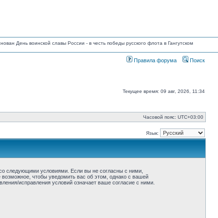
основан День воинской славы России - в честь победы русского флота в Гангутском
Правила форума
Поиск
Текущее время: 09 авг, 2026, 11:34
Часовой пояс:
UTC+03:00
Язык:
ие со следующими условиями. Если вы не согласны с ними,
ё возможное, чтобы уведомить вас об этом, однако с вашей
овления/исправления условий означает ваше согласие с ними.