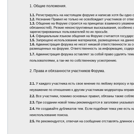
1. Общие положения.
1.1.
Регистрируясь на настоящем форуме и написав хотя бы одно 
1.2.
Незнание Правил не только не освобождает участников от отв
1.3.
Общение на Форуме строится на принципах взаимного уважения
обязанностей). Резкие неконструктивные высказывания, особенно 
зарегистрированных пользователей по их просьбе.
1.4.
Официальным языком общения на Форуме считается государств
1.5.
Запрещено использование материалов, размещенных на данно
1.6.
Администрация форума не несет никакой ответственности за 
размещенных на форуме. Ответственность за информацию, содерж
1.7.
Администрация форума оставляет за собой право удалять тем
пользователями, а так-же по собственному усмотрению.
2. Права и обязанности участников Форума.
2.1.
У каждого участника есть свое мнение по любому вопросу и пра
неуважение по отношению к другим участникам модераторы вправ
2.2.
Все участники, помимо основных правил, обязаны также соблюд
2.3.
При создании новой темы рекомендуется в заголовке указыват
2.4.
Не создавайте дубликатов тем. Если подобная тема уже есть н
неиспользование поиска.
2.5.
Не рекомендуется, отвечая на сообщение отставлять длинное и