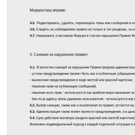
Модераторы вправе:
4.5.
Редактировать, удалять, перемещать темы или сообщения в о
4.6.
Следить за соблюдением правил не только в тех разделах, за к
4.7.
Наказывать участников Форума в случае нарушения Правил Ф
5. Санкции за нарушение правил:
5.1.
В качестве санкций за нарушение Правил форума администра
- устное предупреждение (может быть как и публичным (обращенно
- вынесение предупреждения в виде желтой или красной карточки;
- лишение прав на публикацию сообщений;
- лишение всех прав - используется как крайняя мера наказания з
- бан по ip адресу и/или удаление пользователя - используется ка
5.2.
Выбор санкции, также как и исключения из правил, остается 
5.3.
Администрация также может вынести предупреждение, а в дал
5.4.
Срок действия выговора (выдачи красной или желтой карточки) 
Возможен индивидуальный подход к каждой отдельной ситуации и 