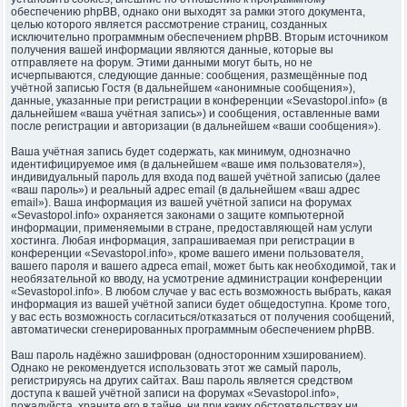
обеспечению phpBB, однако они выходят за рамки этого документа,
целью которого является рассмотрение страниц, созданных
исключительно программным обеспечением phpBB. Вторым источником
получения вашей информации являются данные, которые вы
отправляете на форум. Этими данными могут быть, но не
исчерпываются, следующие данные: сообщения, размещённые под
учётной записью Гостя (в дальнейшем «анонимные сообщения»),
данные, указанные при регистрации в конференции «Sevastopol.info» (в
дальнейшем «ваша учётная запись») и сообщения, оставленные вами
после регистрации и авторизации (в дальнейшем «ваши сообщения»).
Ваша учётная запись будет содержать, как минимум, однозначно
идентифицируемое имя (в дальнейшем «ваше имя пользователя»),
индивидуальный пароль для входа под вашей учётной записью (далее
«ваш пароль») и реальный адрес email (в дальнейшем «ваш адрес
email»). Ваша информация из вашей учётной записи на форумах
«Sevastopol.info» охраняется законами о защите компьютерной
информации, применяемыми в стране, предоставляющей нам услуги
хостинга. Любая информация, запрашиваемая при регистрации в
конференции «Sevastopol.info», кроме вашего имени пользователя,
вашего пароля и вашего адреса email, может быть как необходимой, так и
необязательной ко вводу, на усмотрение администрации конференции
«Sevastopol.info». В любом случае у вас есть возможность выбрать, какая
информация из вашей учётной записи будет общедоступна. Кроме того,
у вас есть возможность согласиться/отказаться от получения сообщений,
автоматически сгенерированных программным обеспечением phpBB.
Ваш пароль надёжно зашифрован (односторонним хэшированием).
Однако не рекомендуется использовать этот же самый пароль,
регистрируясь на других сайтах. Ваш пароль является средством
доступа к вашей учётной записи на форумах «Sevastopol.info»,
пожалуйста, храните его в тайне, ни при каких обстоятельствах ни