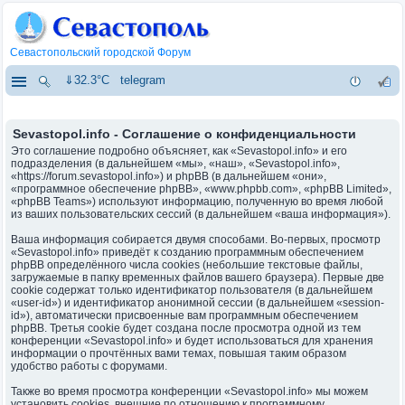
Севастопольский городской Форум
⇓32.3°C
telegram
Sevastopol.info - Соглашение о конфиденциальности
Это соглашение подробно объясняет, как «Sevastopol.info» и его
подразделения (в дальнейшем «мы», «наш», «Sevastopol.info»,
«https://forum.sevastopol.info») и phpBB (в дальнейшем «они»,
«программное обеспечение phpBB», «www.phpbb.com», «phpBB Limited»,
«phpBB Teams») используют информацию, полученную во время любой
из ваших пользовательских сессий (в дальнейшем «ваша информация»).
Ваша информация собирается двумя способами. Во-первых, просмотр
«Sevastopol.info» приведёт к созданию программным обеспечением
phpBB определённого числа cookies (небольшие текстовые файлы,
загружаемые в папку временных файлов вашего браузера). Первые две
cookie содержат только идентификатор пользователя (в дальнейшем
«user-id») и идентификатор анонимной сессии (в дальнейшем «session-
id»), автоматически присвоенные вам программным обеспечением
phpBB. Третья cookie будет создана после просмотра одной из тем
конференции «Sevastopol.info» и будет использоваться для хранения
информации о прочтённых вами темах, повышая таким образом
удобство работы с форумами.
Также во время просмотра конференции «Sevastopol.info» мы можем
установить cookies, внешние по отношению к программному