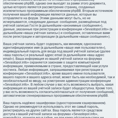
обеспечению phpBB, однако они выходят за рамки этого документа,
целью которого является рассмотрение страниц, созданных
исключительно программным обеспечением phpBB. Вторым источником
получения вашей информации являются данные, которые вы
отправляете на форум. Этими данными могут быть, но не
исчерпываются, следующие данные: сообщения, размещённые под
учётной записью Гостя (в дальнейшем «анонимные сообщения»),
данные, указанные при регистрации в конференции «Sevastopol.info» (в
дальнейшем «ваша учётная запись») и сообщения, оставленные вами
после регистрации и авторизации (в дальнейшем «ваши сообщения»).
Ваша учётная запись будет содержать, как минимум, однозначно
идентифицируемое имя (в дальнейшем «ваше имя пользователя»),
индивидуальный пароль для входа под вашей учётной записью (далее
«ваш пароль») и реальный адрес email (в дальнейшем «ваш адрес
email»). Ваша информация из вашей учётной записи на форумах
«Sevastopol.info» охраняется законами о защите компьютерной
информации, применяемыми в стране, предоставляющей нам услуги
хостинга. Любая информация, запрашиваемая при регистрации в
конференции «Sevastopol.info», кроме вашего имени пользователя,
вашего пароля и вашего адреса email, может быть как необходимой, так и
необязательной ко вводу, на усмотрение администрации конференции
«Sevastopol.info». В любом случае у вас есть возможность выбрать, какая
информация из вашей учётной записи будет общедоступна. Кроме того,
у вас есть возможность согласиться/отказаться от получения сообщений,
автоматически сгенерированных программным обеспечением phpBB.
Ваш пароль надёжно зашифрован (односторонним хэшированием).
Однако не рекомендуется использовать этот же самый пароль,
регистрируясь на других сайтах. Ваш пароль является средством
доступа к вашей учётной записи на форумах «Sevastopol.info»,
пожалуйста, храните его в тайне, ни при каких обстоятельствах ни