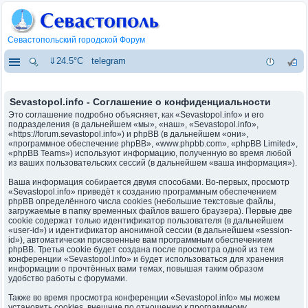
Севастопольский городской Форум
⇓24.5°C
telegram
Sevastopol.info - Соглашение о конфиденциальности
Это соглашение подробно объясняет, как «Sevastopol.info» и его
подразделения (в дальнейшем «мы», «наш», «Sevastopol.info»,
«https://forum.sevastopol.info») и phpBB (в дальнейшем «они»,
«программное обеспечение phpBB», «www.phpbb.com», «phpBB Limited»,
«phpBB Teams») используют информацию, полученную во время любой
из ваших пользовательских сессий (в дальнейшем «ваша информация»).
Ваша информация собирается двумя способами. Во-первых, просмотр
«Sevastopol.info» приведёт к созданию программным обеспечением
phpBB определённого числа cookies (небольшие текстовые файлы,
загружаемые в папку временных файлов вашего браузера). Первые две
cookie содержат только идентификатор пользователя (в дальнейшем
«user-id») и идентификатор анонимной сессии (в дальнейшем «session-
id»), автоматически присвоенные вам программным обеспечением
phpBB. Третья cookie будет создана после просмотра одной из тем
конференции «Sevastopol.info» и будет использоваться для хранения
информации о прочтённых вами темах, повышая таким образом
удобство работы с форумами.
Также во время просмотра конференции «Sevastopol.info» мы можем
установить cookies, внешние по отношению к программному