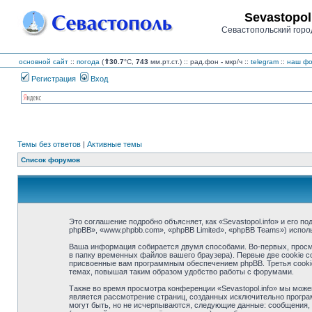
Sevastopol
Севастопольский горо
основной сайт
::
погода
(
⇑30.7
°C,
743
мм.рт.ст.) :: рад.фон
-
мкр/ч
::
telegram
::
наш фо
Регистрация
Вход
Темы без ответов
|
Активные темы
Список форумов
Это соглашение подробно объясняет, как «Sevastopol.info» и его по
phpBB», «www.phpbb.com», «phpBB Limited», «phpBB Teams») испо
Ваша информация собирается двумя способами. Во-первых, просмо
в папку временных файлов вашего браузера). Первые две cookie с
присвоенные вам программным обеспечением phpBB. Третья cookie 
темах, повышая таким образом удобство работы с форумами.
Также во время просмотра конференции «Sevastopol.info» мы може
является рассмотрение страниц, созданных исключительно прогр
могут быть, но не исчерпываются, следующие данные: сообщения, 