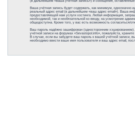
(в дальнейшем «ваша учётная запись») и сообщения, оставленные
Ваша учётная запись будет содержать, как минимум, однозначно 
реальный адрес email (в дальнейшем «ваш адрес email»). Ваша ин
предоставляющей нам услуги хостинга. Любая информация, запраши
необходимой, так и необязательной ко вводу, на усмотрение админ
общедоступна. Кроме того, у вас есть возможность согласиться/
Ваш пароль надёжно зашифрован (односторонним хэшированием). О
учётной записи на форумах «Sevastopol.info», пожалуйста, храните 
В случае, если вы забудете ваш пароль к вашей учётной записи,
необходимо ввести ваше имя пользователя и ваш адрес email, пос