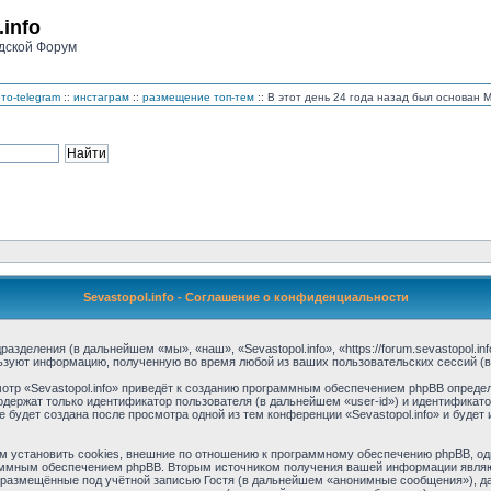
.info
дской Форум
то-telegram
::
инстаграм
::
размещение топ-тем
:: В этот день 24 года назад был основан
Sevastopol.info - Соглашение о конфиденциальности
дразделения (в дальнейшем «мы», «наш», «Sevastopol.info», «https://forum.sevastopol.
льзуют информацию, полученную во время любой из ваших пользовательских сессий 
тр «Sevastopol.info» приведёт к созданию программным обеспечением phpBB определ
одержат только идентификатор пользователя (в дальнейшем «user-id») и идентификато
будет создана после просмотра одной из тем конференции «Sevastopol.info» и буде
м установить cookies, внешние по отношению к программному обеспечению phpBB, одн
аммным обеспечением phpBB. Вторым источником получения вашей информации являю
размещённые под учётной записью Гостя (в дальнейшем «анонимные сообщения»), дан