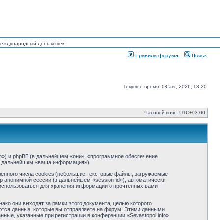
 Международный день кошек
Правила форума
Поиск
Текущее время: 08 авг, 2026, 13:20
Часовой пояс:
UTC+03:00
info») и phpBB (в дальнейшем «они», «программное обеспечение
(в дальнейшем «ваша информация»).
ённого числа cookies (небольшие текстовые файлы, загружаемые
р анонимной сессии (в дальнейшем «session-id»), автоматически
т использоваться для хранения информации о прочтённых вами
ако они выходят за рамки этого документа, целью которого
тся данные, которые вы отправляете на форум. Этими данными
ные, указанные при регистрации в конференции «Sevastopol.info»