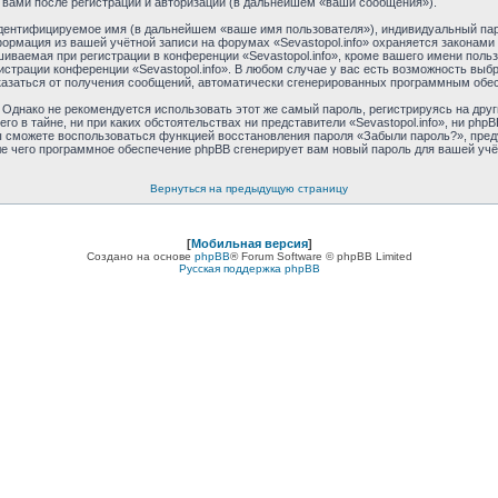
 вами после регистрации и авторизации (в дальнейшем «ваши сообщения»).
идентифицируемое имя (в дальнейшем «ваше имя пользователя»), индивидуальный пар
формация из вашей учётной записи на форумах «Sevastopol.info» охраняется закона
ваемая при регистрации в конференции «Sevastopol.info», кроме вашего имени пользо
истрации конференции «Sevastopol.info». В любом случае у вас есть возможность выб
отказаться от получения сообщений, автоматически сгенерированных программным обе
днако не рекомендуется использовать этот же самый пароль, регистрируясь на друг
его в тайне, ни при каких обстоятельствах ни представители «Sevastopol.info», ни phpB
 вы сможете воспользоваться функцией восстановления пароля «Забыли пароль?», пр
ле чего программное обеспечение phpBB сгенерирует вам новый пароль для вашей учё
Вернуться на предыдущую страницу
[
Мобильная версия
]
Создано на основе
phpBB
® Forum Software © phpBB Limited
Русская поддержка phpBB