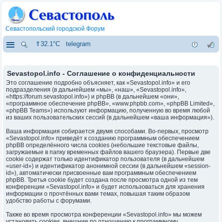
Севастопольский городской Форум
⇑32.1°C
telegram
Sevastopol.info - Соглашение о конфиденциальности
Это соглашение подробно объясняет, как «Sevastopol.info» и его
подразделения (в дальнейшем «мы», «наш», «Sevastopol.info»,
«https://forum.sevastopol.info») и phpBB (в дальнейшем «они»,
«программное обеспечение phpBB», «www.phpbb.com», «phpBB Limited»,
«phpBB Teams») используют информацию, полученную во время любой
из ваших пользовательских сессий (в дальнейшем «ваша информация»).
Ваша информация собирается двумя способами. Во-первых, просмотр
«Sevastopol.info» приведёт к созданию программным обеспечением
phpBB определённого числа cookies (небольшие текстовые файлы,
загружаемые в папку временных файлов вашего браузера). Первые две
cookie содержат только идентификатор пользователя (в дальнейшем
«user-id») и идентификатор анонимной сессии (в дальнейшем «session-
id»), автоматически присвоенные вам программным обеспечением
phpBB. Третья cookie будет создана после просмотра одной из тем
конференции «Sevastopol.info» и будет использоваться для хранения
информации о прочтённых вами темах, повышая таким образом
удобство работы с форумами.
Также во время просмотра конференции «Sevastopol.info» мы можем
установить cookies, внешние по отношению к программному