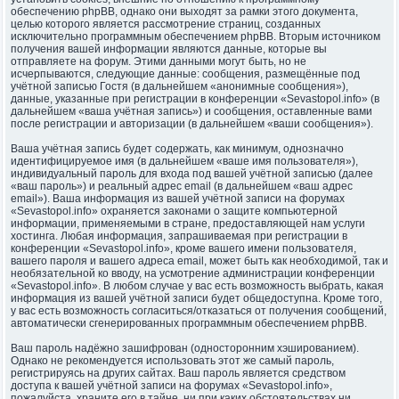
обеспечению phpBB, однако они выходят за рамки этого документа,
целью которого является рассмотрение страниц, созданных
исключительно программным обеспечением phpBB. Вторым источником
получения вашей информации являются данные, которые вы
отправляете на форум. Этими данными могут быть, но не
исчерпываются, следующие данные: сообщения, размещённые под
учётной записью Гостя (в дальнейшем «анонимные сообщения»),
данные, указанные при регистрации в конференции «Sevastopol.info» (в
дальнейшем «ваша учётная запись») и сообщения, оставленные вами
после регистрации и авторизации (в дальнейшем «ваши сообщения»).
Ваша учётная запись будет содержать, как минимум, однозначно
идентифицируемое имя (в дальнейшем «ваше имя пользователя»),
индивидуальный пароль для входа под вашей учётной записью (далее
«ваш пароль») и реальный адрес email (в дальнейшем «ваш адрес
email»). Ваша информация из вашей учётной записи на форумах
«Sevastopol.info» охраняется законами о защите компьютерной
информации, применяемыми в стране, предоставляющей нам услуги
хостинга. Любая информация, запрашиваемая при регистрации в
конференции «Sevastopol.info», кроме вашего имени пользователя,
вашего пароля и вашего адреса email, может быть как необходимой, так и
необязательной ко вводу, на усмотрение администрации конференции
«Sevastopol.info». В любом случае у вас есть возможность выбрать, какая
информация из вашей учётной записи будет общедоступна. Кроме того,
у вас есть возможность согласиться/отказаться от получения сообщений,
автоматически сгенерированных программным обеспечением phpBB.
Ваш пароль надёжно зашифрован (односторонним хэшированием).
Однако не рекомендуется использовать этот же самый пароль,
регистрируясь на других сайтах. Ваш пароль является средством
доступа к вашей учётной записи на форумах «Sevastopol.info»,
пожалуйста, храните его в тайне, ни при каких обстоятельствах ни