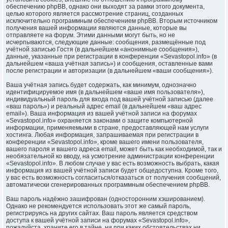
обеспечению phpBB, однако они выходят за рамки этого документа,
целью которого является рассмотрение страниц, созданных
исключительно программным обеспечением phpBB. Вторым источником
получения вашей информации являются данные, которые вы
отправляете на форум. Этими данными могут быть, но не
исчерпываются, следующие данные: сообщения, размещённые под
учётной записью Гостя (в дальнейшем «анонимные сообщения»),
данные, указанные при регистрации в конференции «Sevastopol.info» (в
дальнейшем «ваша учётная запись») и сообщения, оставленные вами
после регистрации и авторизации (в дальнейшем «ваши сообщения»).
Ваша учётная запись будет содержать, как минимум, однозначно
идентифицируемое имя (в дальнейшем «ваше имя пользователя»),
индивидуальный пароль для входа под вашей учётной записью (далее
«ваш пароль») и реальный адрес email (в дальнейшем «ваш адрес
email»). Ваша информация из вашей учётной записи на форумах
«Sevastopol.info» охраняется законами о защите компьютерной
информации, применяемыми в стране, предоставляющей нам услуги
хостинга. Любая информация, запрашиваемая при регистрации в
конференции «Sevastopol.info», кроме вашего имени пользователя,
вашего пароля и вашего адреса email, может быть как необходимой, так и
необязательной ко вводу, на усмотрение администрации конференции
«Sevastopol.info». В любом случае у вас есть возможность выбрать, какая
информация из вашей учётной записи будет общедоступна. Кроме того,
у вас есть возможность согласиться/отказаться от получения сообщений,
автоматически сгенерированных программным обеспечением phpBB.
Ваш пароль надёжно зашифрован (односторонним хэшированием).
Однако не рекомендуется использовать этот же самый пароль,
регистрируясь на других сайтах. Ваш пароль является средством
доступа к вашей учётной записи на форумах «Sevastopol.info»,
пожалуйста, храните его в тайне, ни при каких обстоятельствах ни