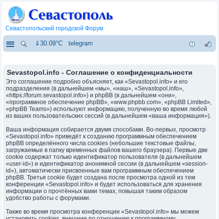
Севастопольский городской Форум
⇓30.09°C
telegram
Sevastopol.info - Соглашение о конфиденциальности
Это соглашение подробно объясняет, как «Sevastopol.info» и его
подразделения (в дальнейшем «мы», «наш», «Sevastopol.info»,
«https://forum.sevastopol.info») и phpBB (в дальнейшем «они»,
«программное обеспечение phpBB», «www.phpbb.com», «phpBB Limited»,
«phpBB Teams») используют информацию, полученную во время любой
из ваших пользовательских сессий (в дальнейшем «ваша информация»).
Ваша информация собирается двумя способами. Во-первых, просмотр
«Sevastopol.info» приведёт к созданию программным обеспечением
phpBB определённого числа cookies (небольшие текстовые файлы,
загружаемые в папку временных файлов вашего браузера). Первые две
cookie содержат только идентификатор пользователя (в дальнейшем
«user-id») и идентификатор анонимной сессии (в дальнейшем «session-
id»), автоматически присвоенные вам программным обеспечением
phpBB. Третья cookie будет создана после просмотра одной из тем
конференции «Sevastopol.info» и будет использоваться для хранения
информации о прочтённых вами темах, повышая таким образом
удобство работы с форумами.
Также во время просмотра конференции «Sevastopol.info» мы можем
установить cookies, внешние по отношению к программному