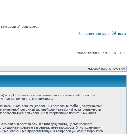
Международный день маяка
Правила форума
Поиск
Текущее время: 07 авг, 2026, 21:27
Часовой пояс:
UTC+03:00
info») и phpBB (в дальнейшем «они», «программное обеспечение
(в дальнейшем «ваша информация»).
ённого числа cookies (небольшие текстовые файлы, загружаемые
р анонимной сессии (в дальнейшем «session-id»), автоматически
т использоваться для хранения информации о прочтённых вами
ако они выходят за рамки этого документа, целью которого
тся данные, которые вы отправляете на форум. Этими данными
ные, указанные при регистрации в конференции «Sevastopol.info»