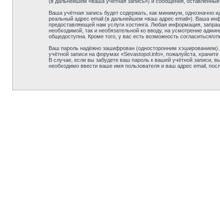
(в дальнейшем «ваша учётная запись») и сообщения, оставленные
Ваша учётная запись будет содержать, как минимум, однозначно 
реальный адрес email (в дальнейшем «ваш адрес email»). Ваша ин
предоставляющей нам услуги хостинга. Любая информация, запраши
необходимой, так и необязательной ко вводу, на усмотрение админ
общедоступна. Кроме того, у вас есть возможность согласиться/
Ваш пароль надёжно зашифрован (односторонним хэшированием). О
учётной записи на форумах «Sevastopol.info», пожалуйста, храните 
В случае, если вы забудете ваш пароль к вашей учётной записи,
необходимо ввести ваше имя пользователя и ваш адрес email, пос