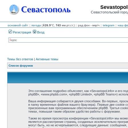
Sevastopol
Севастопольский горо
основной сайт
::
погода
(
⇓26.9
°C,
743
мм.рт.ст.) :: рад.фон
-
мкр/ч
::
telegram
::
наш фо
Регистрация
Вход
Темы без ответов
|
Активные темы
Список форумов
Это соглашение подробно объясняет, как «Sevastopol.info» и его по
phpBB», «www.phpbb.com», «phpBB Limited», «phpBB Teams») испо
Ваша информация собирается двумя способами. Во-первых, просмо
в папку временных файлов вашего браузера). Первые две cookie с
присвоенные вам программным обеспечением phpBB. Третья cookie 
темах, повышая таким образом удобство работы с форумами.
Также во время просмотра конференции «Sevastopol.info» мы може
является рассмотрение страниц, созданных исключительно прогр
могут быть, но не исчерпываются, следующие данные: сообщения, 