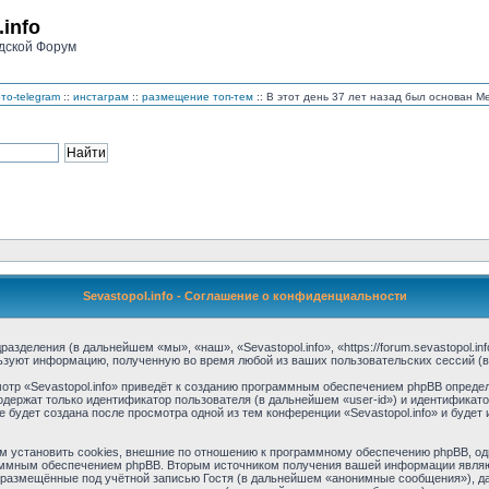
.info
дской Форум
то-telegram
::
инстаграм
::
размещение топ-тем
:: В этот день 37 лет назад был основан 
Sevastopol.info - Соглашение о конфиденциальности
дразделения (в дальнейшем «мы», «наш», «Sevastopol.info», «https://forum.sevastopol.
льзуют информацию, полученную во время любой из ваших пользовательских сессий 
тр «Sevastopol.info» приведёт к созданию программным обеспечением phpBB определ
одержат только идентификатор пользователя (в дальнейшем «user-id») и идентификато
будет создана после просмотра одной из тем конференции «Sevastopol.info» и буде
м установить cookies, внешние по отношению к программному обеспечению phpBB, одн
аммным обеспечением phpBB. Вторым источником получения вашей информации являю
размещённые под учётной записью Гостя (в дальнейшем «анонимные сообщения»), дан