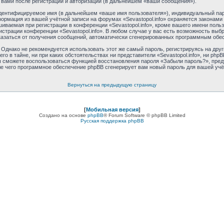
 вами после регистрации и авторизации (в дальнейшем «ваши сообщения»).
идентифицируемое имя (в дальнейшем «ваше имя пользователя»), индивидуальный пар
формация из вашей учётной записи на форумах «Sevastopol.info» охраняется закона
ваемая при регистрации в конференции «Sevastopol.info», кроме вашего имени пользо
истрации конференции «Sevastopol.info». В любом случае у вас есть возможность выб
отказаться от получения сообщений, автоматически сгенерированных программным обе
днако не рекомендуется использовать этот же самый пароль, регистрируясь на друг
его в тайне, ни при каких обстоятельствах ни представители «Sevastopol.info», ни phpB
 вы сможете воспользоваться функцией восстановления пароля «Забыли пароль?», пр
ле чего программное обеспечение phpBB сгенерирует вам новый пароль для вашей учё
Вернуться на предыдущую страницу
[
Мобильная версия
]
Создано на основе
phpBB
® Forum Software © phpBB Limited
Русская поддержка phpBB