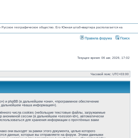
но Русское географическое общество. Его Южная штаб-квартира располагается на
Правила форума
Поиск
Текущее время: 06 авг, 2026, 17:02
Часовой пояс:
UTC+03:00
info») и phpBB (в дальнейшем «они», «программное обеспечение
(в дальнейшем «ваша информация»).
ённого числа cookies (небольшие текстовые файлы, загружаемые
р анонимной сессии (в дальнейшем «session-id»), автоматически
т использоваться для хранения информации о прочтённых вами
ако они выходят за рамки этого документа, целью которого
тся данные, которые вы отправляете на форум. Этими данными