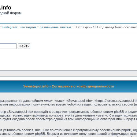
.info
дской Форум
то-telegram
::
инстаграм
::
размещение топ-тем
:: В этот день 181 год назад было основа
Sevastopol.info - Соглашение о конфиденциальности
дразделения (в дальнейшем «мы», «наш», «Sevastopol.info», «https://forum.sevastopol.
льзуют информацию, полученную во время любой из ваших пользовательских сессий 
тр «Sevastopol.info» приведёт к созданию программным обеспечением phpBB определ
одержат только идентификатор пользователя (в дальнейшем «user-id») и идентификато
будет создана после просмотра одной из тем конференции «Sevastopol.info» и буде
м установить cookies, внешние по отношению к программному обеспечению phpBB, одн
аммным обеспечением phpBB. Вторым источником получения вашей информации являю