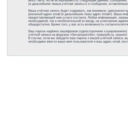
могут быть, но не исчерпываются, следующие данные: сообщения, 
(в дальнейшем «ваша учётная запись») и сообщения, оставленные
Ваша учётная запись будет содержать, как минимум, однозначно 
реальный адрес email (в дальнейшем «ваш адрес email»). Ваша ин
предоставляющей нам услуги хостинга. Любая информация, запраши
необходимой, так и необязательной ко вводу, на усмотрение админ
общедоступна. Кроме того, у вас есть возможность согласиться/
Ваш пароль надёжно зашифрован (односторонним хэшированием). О
учётной записи на форумах «Sevastopol.info», пожалуйста, храните 
В случае, если вы забудете ваш пароль к вашей учётной записи,
необходимо ввести ваше имя пользователя и ваш адрес email, пос