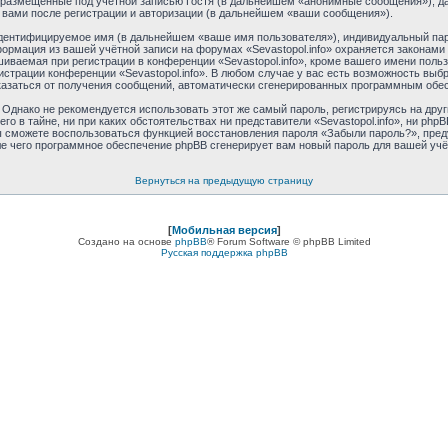
размещённые под учётной записью Гостя (в дальнейшем «анонимные сообщения»), дан
 вами после регистрации и авторизации (в дальнейшем «ваши сообщения»).
идентифицируемое имя (в дальнейшем «ваше имя пользователя»), индивидуальный пар
формация из вашей учётной записи на форумах «Sevastopol.info» охраняется закона
ваемая при регистрации в конференции «Sevastopol.info», кроме вашего имени пользо
истрации конференции «Sevastopol.info». В любом случае у вас есть возможность выб
отказаться от получения сообщений, автоматически сгенерированных программным обе
днако не рекомендуется использовать этот же самый пароль, регистрируясь на друг
его в тайне, ни при каких обстоятельствах ни представители «Sevastopol.info», ни phpB
 вы сможете воспользоваться функцией восстановления пароля «Забыли пароль?», пр
ле чего программное обеспечение phpBB сгенерирует вам новый пароль для вашей учё
Вернуться на предыдущую страницу
[
Мобильная версия
]
Создано на основе
phpBB
® Forum Software © phpBB Limited
Русская поддержка phpBB