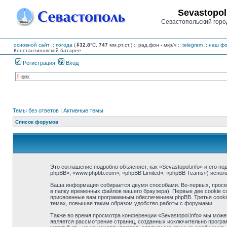
Sevastopol
Севастопольский горо
основной сайт
::
погода
(
⇓32.8
°C,
747
мм.рт.ст.) :: рад.фон
-
мкр/ч
::
telegram
::
наш фо
Константиновской батарее
Регистрация
Вход
Темы без ответов
|
Активные темы
Список форумов
Это соглашение подробно объясняет, как «Sevastopol.info» и его по
phpBB», «www.phpbb.com», «phpBB Limited», «phpBB Teams») испо
Ваша информация собирается двумя способами. Во-первых, просмо
в папку временных файлов вашего браузера). Первые две cookie с
присвоенные вам программным обеспечением phpBB. Третья cookie 
темах, повышая таким образом удобство работы с форумами.
Также во время просмотра конференции «Sevastopol.info» мы може
является рассмотрение страниц, созданных исключительно прогр