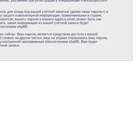
ные, указанные при регистрации в конференции «Sevastopol.info»
оль для входа под вашей учётной записью (далее «ваш пароль») и
ми о защите компьютерной информации, применяемыми в стране,
вателя, вашего пароля и вашего адреса email, может быть как
рать, какая информация из вашей учётной записи будет
спечением phpBB.
их сайтах. Ваш пароль является средством доступа к вашей
B Limited, ни другое третье лицо не вправе спрашивать ваш пароль.
едусмотренной программным обеспечением phpBB. Вам будет
тной записи.