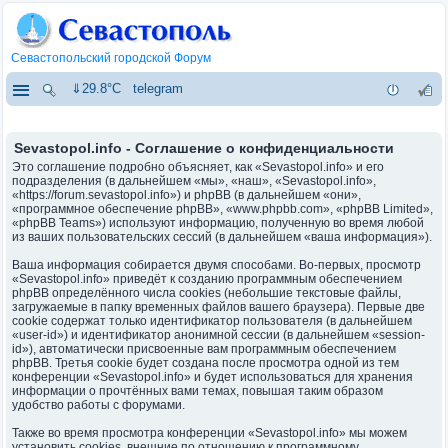
Севастопольский городской Форум
⇓29.8°C
telegram
Sevastopol.info - Соглашение о конфиденциальности
Это соглашение подробно объясняет, как «Sevastopol.info» и его
подразделения (в дальнейшем «мы», «наш», «Sevastopol.info»,
«https://forum.sevastopol.info») и phpBB (в дальнейшем «они»,
«программное обеспечение phpBB», «www.phpbb.com», «phpBB Limited»,
«phpBB Teams») используют информацию, полученную во время любой
из ваших пользовательских сессий (в дальнейшем «ваша информация»).
Ваша информация собирается двумя способами. Во-первых, просмотр
«Sevastopol.info» приведёт к созданию программным обеспечением
phpBB определённого числа cookies (небольшие текстовые файлы,
загружаемые в папку временных файлов вашего браузера). Первые две
cookie содержат только идентификатор пользователя (в дальнейшем
«user-id») и идентификатор анонимной сессии (в дальнейшем «session-
id»), автоматически присвоенные вам программным обеспечением
phpBB. Третья cookie будет создана после просмотра одной из тем
конференции «Sevastopol.info» и будет использоваться для хранения
информации о прочтённых вами темах, повышая таким образом
удобство работы с форумами.
Также во время просмотра конференции «Sevastopol.info» мы можем
установить cookies, внешние по отношению к программному