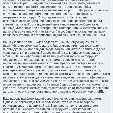
обеспечению phpBB, однако они выходят за рамки этого документа,
целью которого является рассмотрение страниц, созданных
исключительно программным обеспечением phpBB. Вторым источником
получения вашей информации являются данные, которые вы
отправляете на форум. Этими данными могут быть, но не
исчерпываются, следующие данные: сообщения, размещённые под
учётной записью Гостя (в дальнейшем «анонимные сообщения»),
данные, указанные при регистрации в конференции «Sevastopol.info» (в
дальнейшем «ваша учётная запись») и сообщения, оставленные вами
после регистрации и авторизации (в дальнейшем «ваши сообщения»).
Ваша учётная запись будет содержать, как минимум, однозначно
идентифицируемое имя (в дальнейшем «ваше имя пользователя»),
индивидуальный пароль для входа под вашей учётной записью (далее
«ваш пароль») и реальный адрес email (в дальнейшем «ваш адрес
email»). Ваша информация из вашей учётной записи на форумах
«Sevastopol.info» охраняется законами о защите компьютерной
информации, применяемыми в стране, предоставляющей нам услуги
хостинга. Любая информация, запрашиваемая при регистрации в
конференции «Sevastopol.info», кроме вашего имени пользователя,
вашего пароля и вашего адреса email, может быть как необходимой, так и
необязательной ко вводу, на усмотрение администрации конференции
«Sevastopol.info». В любом случае у вас есть возможность выбрать, какая
информация из вашей учётной записи будет общедоступна. Кроме того,
у вас есть возможность согласиться/отказаться от получения сообщений,
автоматически сгенерированных программным обеспечением phpBB.
Ваш пароль надёжно зашифрован (односторонним хэшированием).
Однако не рекомендуется использовать этот же самый пароль,
регистрируясь на других сайтах. Ваш пароль является средством
доступа к вашей учётной записи на форумах «Sevastopol.info»,
пожалуйста, храните его в тайне, ни при каких обстоятельствах ни