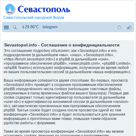
Севастопольский городской Форум
⇓29.86°C
telegram
Sevastopol.info - Соглашение о конфиденциальности
Это соглашение подробно объясняет, как «Sevastopol.info» и его
подразделения (в дальнейшем «мы», «наш», «Sevastopol.info»,
«https://forum.sevastopol.info») и phpBB (в дальнейшем «они»,
«программное обеспечение phpBB», «www.phpbb.com», «phpBB Limited»,
«phpBB Teams») используют информацию, полученную во время любой
из ваших пользовательских сессий (в дальнейшем «ваша информация»).
Ваша информация собирается двумя способами. Во-первых, просмотр
«Sevastopol.info» приведёт к созданию программным обеспечением
phpBB определённого числа cookies (небольшие текстовые файлы,
загружаемые в папку временных файлов вашего браузера). Первые две
cookie содержат только идентификатор пользователя (в дальнейшем
«user-id») и идентификатор анонимной сессии (в дальнейшем «session-
id»), автоматически присвоенные вам программным обеспечением
phpBB. Третья cookie будет создана после просмотра одной из тем
конференции «Sevastopol.info» и будет использоваться для хранения
информации о прочтённых вами темах, повышая таким образом
удобство работы с форумами.
Также во время просмотра конференции «Sevastopol.info» мы можем
установить cookies, внешние по отношению к программному