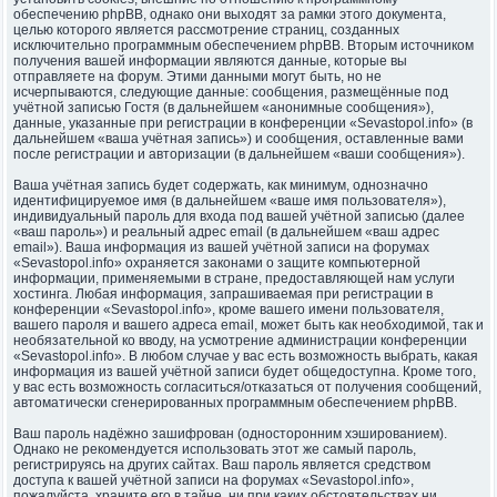
обеспечению phpBB, однако они выходят за рамки этого документа,
целью которого является рассмотрение страниц, созданных
исключительно программным обеспечением phpBB. Вторым источником
получения вашей информации являются данные, которые вы
отправляете на форум. Этими данными могут быть, но не
исчерпываются, следующие данные: сообщения, размещённые под
учётной записью Гостя (в дальнейшем «анонимные сообщения»),
данные, указанные при регистрации в конференции «Sevastopol.info» (в
дальнейшем «ваша учётная запись») и сообщения, оставленные вами
после регистрации и авторизации (в дальнейшем «ваши сообщения»).
Ваша учётная запись будет содержать, как минимум, однозначно
идентифицируемое имя (в дальнейшем «ваше имя пользователя»),
индивидуальный пароль для входа под вашей учётной записью (далее
«ваш пароль») и реальный адрес email (в дальнейшем «ваш адрес
email»). Ваша информация из вашей учётной записи на форумах
«Sevastopol.info» охраняется законами о защите компьютерной
информации, применяемыми в стране, предоставляющей нам услуги
хостинга. Любая информация, запрашиваемая при регистрации в
конференции «Sevastopol.info», кроме вашего имени пользователя,
вашего пароля и вашего адреса email, может быть как необходимой, так и
необязательной ко вводу, на усмотрение администрации конференции
«Sevastopol.info». В любом случае у вас есть возможность выбрать, какая
информация из вашей учётной записи будет общедоступна. Кроме того,
у вас есть возможность согласиться/отказаться от получения сообщений,
автоматически сгенерированных программным обеспечением phpBB.
Ваш пароль надёжно зашифрован (односторонним хэшированием).
Однако не рекомендуется использовать этот же самый пароль,
регистрируясь на других сайтах. Ваш пароль является средством
доступа к вашей учётной записи на форумах «Sevastopol.info»,
пожалуйста, храните его в тайне, ни при каких обстоятельствах ни