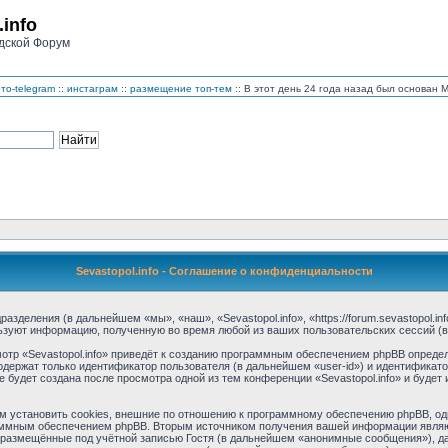
.info
дской Форум
то-telegram
::
инстаграм
::
размещение топ-тем
:: В этот день 24 года назад был основан
Sevastopol.info - Соглашение о конфиденциальности
дразделения (в дальнейшем «мы», «наш», «Sevastopol.info», «https://forum.sevastopol.
льзуют информацию, полученную во время любой из ваших пользовательских сессий 
тр «Sevastopol.info» приведёт к созданию программным обеспечением phpBB определ
одержат только идентификатор пользователя (в дальнейшем «user-id») и идентификато
будет создана после просмотра одной из тем конференции «Sevastopol.info» и буде
м установить cookies, внешние по отношению к программному обеспечению phpBB, одн
аммным обеспечением phpBB. Вторым источником получения вашей информации являю
размещённые под учётной записью Гостя (в дальнейшем «анонимные сообщения»), дан