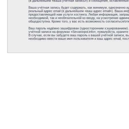
(в дальнейшем «ваша учётная запись») и сообщения, оставленные
Ваша учётная запись будет содержать, как минимум, однозначно 
реальный адрес email (в дальнейшем «ваш адрес email»). Ваша ин
предоставляющей нам услуги хостинга. Любая информация, запраши
необходимой, так и необязательной ко вводу, на усмотрение админ
общедоступна. Кроме того, у вас есть возможность согласиться/
Ваш пароль надёжно зашифрован (односторонним хэшированием). О
учётной записи на форумах «Sevastopol.info», пожалуйста, храните 
В случае, если вы забудете ваш пароль к вашей учётной записи,
необходимо ввести ваше имя пользователя и ваш адрес email, пос