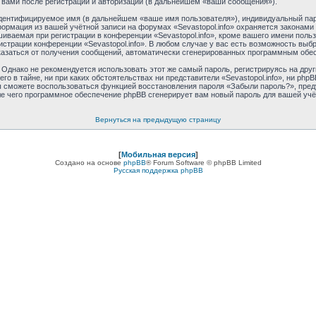
 вами после регистрации и авторизации (в дальнейшем «ваши сообщения»).
идентифицируемое имя (в дальнейшем «ваше имя пользователя»), индивидуальный пар
формация из вашей учётной записи на форумах «Sevastopol.info» охраняется закона
ваемая при регистрации в конференции «Sevastopol.info», кроме вашего имени пользо
истрации конференции «Sevastopol.info». В любом случае у вас есть возможность выб
отказаться от получения сообщений, автоматически сгенерированных программным обе
днако не рекомендуется использовать этот же самый пароль, регистрируясь на друг
его в тайне, ни при каких обстоятельствах ни представители «Sevastopol.info», ни phpB
 вы сможете воспользоваться функцией восстановления пароля «Забыли пароль?», пр
ле чего программное обеспечение phpBB сгенерирует вам новый пароль для вашей учё
Вернуться на предыдущую страницу
[
Мобильная версия
]
Создано на основе
phpBB
® Forum Software © phpBB Limited
Русская поддержка phpBB