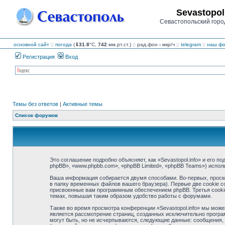
Sevastopol
Севастопольский горо
основной сайт
::
погода
(
⇓31.8
°C,
742
мм.рт.ст.) :: рад.фон
-
мкр/ч
::
telegram
::
наш фо
Регистрация
Вход
Темы без ответов
|
Активные темы
Список форумов
Это соглашение подробно объясняет, как «Sevastopol.info» и его по
phpBB», «www.phpbb.com», «phpBB Limited», «phpBB Teams») испо
Ваша информация собирается двумя способами. Во-первых, просмо
в папку временных файлов вашего браузера). Первые две cookie с
присвоенные вам программным обеспечением phpBB. Третья cookie 
темах, повышая таким образом удобство работы с форумами.
Также во время просмотра конференции «Sevastopol.info» мы може
является рассмотрение страниц, созданных исключительно прогр
могут быть, но не исчерпываются, следующие данные: сообщения, 