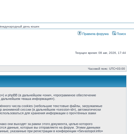
 Международный день кошек
Правила форума
Поиск
Текущее время: 08 авг, 2026, 17:44
Часовой пояс:
UTC+03:00
info») и phpBB (в дальнейшем «они», «программное обеспечение
(в дальнейшем «ваша информация»).
ённого числа cookies (небольшие текстовые файлы, загружаемые
р анонимной сессии (в дальнейшем «session-id»), автоматически
т использоваться для хранения информации о прочтённых вами
ако они выходят за рамки этого документа, целью которого
тся данные, которые вы отправляете на форум. Этими данными
ные, указанные при регистрации в конференции «Sevastopol.info»