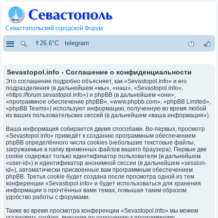
Севастопольский городской Форум
⇑26.6°C
telegram
Sevastopol.info - Соглашение о конфиденциальности
Это соглашение подробно объясняет, как «Sevastopol.info» и его
подразделения (в дальнейшем «мы», «наш», «Sevastopol.info»,
«https://forum.sevastopol.info») и phpBB (в дальнейшем «они»,
«программное обеспечение phpBB», «www.phpbb.com», «phpBB Limited»,
«phpBB Teams») используют информацию, полученную во время любой
из ваших пользовательских сессий (в дальнейшем «ваша информация»).
Ваша информация собирается двумя способами. Во-первых, просмотр
«Sevastopol.info» приведёт к созданию программным обеспечением
phpBB определённого числа cookies (небольшие текстовые файлы,
загружаемые в папку временных файлов вашего браузера). Первые две
cookie содержат только идентификатор пользователя (в дальнейшем
«user-id») и идентификатор анонимной сессии (в дальнейшем «session-
id»), автоматически присвоенные вам программным обеспечением
phpBB. Третья cookie будет создана после просмотра одной из тем
конференции «Sevastopol.info» и будет использоваться для хранения
информации о прочтённых вами темах, повышая таким образом
удобство работы с форумами.
Также во время просмотра конференции «Sevastopol.info» мы можем
установить cookies, внешние по отношению к программному