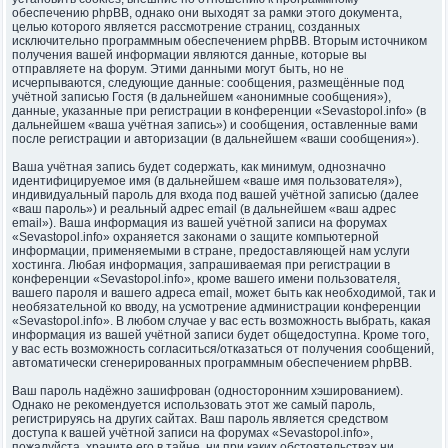
обеспечению phpBB, однако они выходят за рамки этого документа,
целью которого является рассмотрение страниц, созданных
исключительно программным обеспечением phpBB. Вторым источником
получения вашей информации являются данные, которые вы
отправляете на форум. Этими данными могут быть, но не
исчерпываются, следующие данные: сообщения, размещённые под
учётной записью Гостя (в дальнейшем «анонимные сообщения»),
данные, указанные при регистрации в конференции «Sevastopol.info» (в
дальнейшем «ваша учётная запись») и сообщения, оставленные вами
после регистрации и авторизации (в дальнейшем «ваши сообщения»).
Ваша учётная запись будет содержать, как минимум, однозначно
идентифицируемое имя (в дальнейшем «ваше имя пользователя»),
индивидуальный пароль для входа под вашей учётной записью (далее
«ваш пароль») и реальный адрес email (в дальнейшем «ваш адрес
email»). Ваша информация из вашей учётной записи на форумах
«Sevastopol.info» охраняется законами о защите компьютерной
информации, применяемыми в стране, предоставляющей нам услуги
хостинга. Любая информация, запрашиваемая при регистрации в
конференции «Sevastopol.info», кроме вашего имени пользователя,
вашего пароля и вашего адреса email, может быть как необходимой, так и
необязательной ко вводу, на усмотрение администрации конференции
«Sevastopol.info». В любом случае у вас есть возможность выбрать, какая
информация из вашей учётной записи будет общедоступна. Кроме того,
у вас есть возможность согласиться/отказаться от получения сообщений,
автоматически сгенерированных программным обеспечением phpBB.
Ваш пароль надёжно зашифрован (односторонним хэшированием).
Однако не рекомендуется использовать этот же самый пароль,
регистрируясь на других сайтах. Ваш пароль является средством
доступа к вашей учётной записи на форумах «Sevastopol.info»,
пожалуйста, храните его в тайне, ни при каких обстоятельствах ни