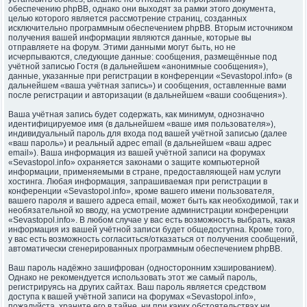
обеспечению phpBB, однако они выходят за рамки этого документа,
целью которого является рассмотрение страниц, созданных
исключительно программным обеспечением phpBB. Вторым источником
получения вашей информации являются данные, которые вы
отправляете на форум. Этими данными могут быть, но не
исчерпываются, следующие данные: сообщения, размещённые под
учётной записью Гостя (в дальнейшем «анонимные сообщения»),
данные, указанные при регистрации в конференции «Sevastopol.info» (в
дальнейшем «ваша учётная запись») и сообщения, оставленные вами
после регистрации и авторизации (в дальнейшем «ваши сообщения»).
Ваша учётная запись будет содержать, как минимум, однозначно
идентифицируемое имя (в дальнейшем «ваше имя пользователя»),
индивидуальный пароль для входа под вашей учётной записью (далее
«ваш пароль») и реальный адрес email (в дальнейшем «ваш адрес
email»). Ваша информация из вашей учётной записи на форумах
«Sevastopol.info» охраняется законами о защите компьютерной
информации, применяемыми в стране, предоставляющей нам услуги
хостинга. Любая информация, запрашиваемая при регистрации в
конференции «Sevastopol.info», кроме вашего имени пользователя,
вашего пароля и вашего адреса email, может быть как необходимой, так и
необязательной ко вводу, на усмотрение администрации конференции
«Sevastopol.info». В любом случае у вас есть возможность выбрать, какая
информация из вашей учётной записи будет общедоступна. Кроме того,
у вас есть возможность согласиться/отказаться от получения сообщений,
автоматически сгенерированных программным обеспечением phpBB.
Ваш пароль надёжно зашифрован (односторонним хэшированием).
Однако не рекомендуется использовать этот же самый пароль,
регистрируясь на других сайтах. Ваш пароль является средством
доступа к вашей учётной записи на форумах «Sevastopol.info»,
пожалуйста, храните его в тайне, ни при каких обстоятельствах ни