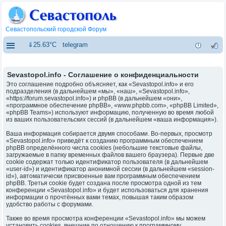
Севастопольский городской Форум
⇓25.63°C
telegram
Sevastopol.info - Соглашение о конфиденциальности
Это соглашение подробно объясняет, как «Sevastopol.info» и его
подразделения (в дальнейшем «мы», «наш», «Sevastopol.info»,
«https://forum.sevastopol.info») и phpBB (в дальнейшем «они»,
«программное обеспечение phpBB», «www.phpbb.com», «phpBB Limited»,
«phpBB Teams») используют информацию, полученную во время любой
из ваших пользовательских сессий (в дальнейшем «ваша информация»).
Ваша информация собирается двумя способами. Во-первых, просмотр
«Sevastopol.info» приведёт к созданию программным обеспечением
phpBB определённого числа cookies (небольшие текстовые файлы,
загружаемые в папку временных файлов вашего браузера). Первые две
cookie содержат только идентификатор пользователя (в дальнейшем
«user-id») и идентификатор анонимной сессии (в дальнейшем «session-
id»), автоматически присвоенные вам программным обеспечением
phpBB. Третья cookie будет создана после просмотра одной из тем
конференции «Sevastopol.info» и будет использоваться для хранения
информации о прочтённых вами темах, повышая таким образом
удобство работы с форумами.
Также во время просмотра конференции «Sevastopol.info» мы можем
установить cookies, внешние по отношению к программному