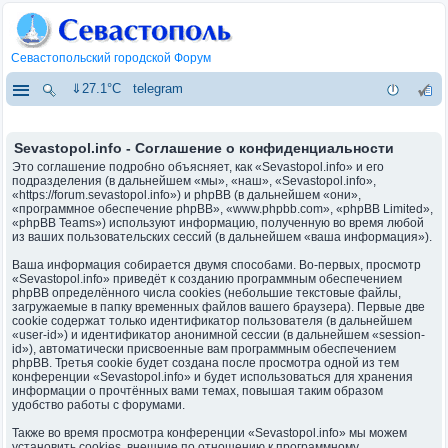
Севастопольский городской Форум
⇓27.1°C
telegram
Sevastopol.info - Соглашение о конфиденциальности
Это соглашение подробно объясняет, как «Sevastopol.info» и его
подразделения (в дальнейшем «мы», «наш», «Sevastopol.info»,
«https://forum.sevastopol.info») и phpBB (в дальнейшем «они»,
«программное обеспечение phpBB», «www.phpbb.com», «phpBB Limited»,
«phpBB Teams») используют информацию, полученную во время любой
из ваших пользовательских сессий (в дальнейшем «ваша информация»).
Ваша информация собирается двумя способами. Во-первых, просмотр
«Sevastopol.info» приведёт к созданию программным обеспечением
phpBB определённого числа cookies (небольшие текстовые файлы,
загружаемые в папку временных файлов вашего браузера). Первые две
cookie содержат только идентификатор пользователя (в дальнейшем
«user-id») и идентификатор анонимной сессии (в дальнейшем «session-
id»), автоматически присвоенные вам программным обеспечением
phpBB. Третья cookie будет создана после просмотра одной из тем
конференции «Sevastopol.info» и будет использоваться для хранения
информации о прочтённых вами темах, повышая таким образом
удобство работы с форумами.
Также во время просмотра конференции «Sevastopol.info» мы можем
установить cookies, внешние по отношению к программному