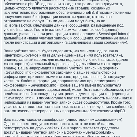
обеспечению phpBB, однако они выходят за рамки этого документа,
целью которого является рассмотрение страниц, созданных
исключительно программным обеспечением phpBB. Вторым источником
получения вашей информации являются данные, которые вы
отправляете на форум. Этими данными могут быть, но не
исчерпываются, следующие данные: сообщения, размещённые под
учётной записью Гостя (в дальнейшем «анонимные сообщения»),
данные, указанные при регистрации в конференции «Sevastopol.info» (в
дальнейшем «ваша учётная запись») и сообщения, оставленные вами
после регистрации и авторизации (в дальнейшем «ваши сообщения»).
Ваша учётная запись будет содержать, как минимум, однозначно
идентифицируемое имя (в дальнейшем «ваше имя пользователя»),
индивидуальный пароль для входа под вашей учётной записью (далее
«ваш пароль») и реальный адрес email (в дальнейшем «ваш адрес
email»). Ваша информация из вашей учётной записи на форумах
«Sevastopol.info» охраняется законами о защите компьютерной
информации, применяемыми в стране, предоставляющей нам услуги
хостинга. Любая информация, запрашиваемая при регистрации в
конференции «Sevastopol.info», кроме вашего имени пользователя,
вашего пароля и вашего адреса email, может быть как необходимой, так и
необязательной ко вводу, на усмотрение администрации конференции
«Sevastopol.info». В любом случае у вас есть возможность выбрать, какая
информация из вашей учётной записи будет общедоступна. Кроме того,
у вас есть возможность согласиться/отказаться от получения сообщений,
автоматически сгенерированных программным обеспечением phpBB.
Ваш пароль надёжно зашифрован (односторонним хэшированием).
Однако не рекомендуется использовать этот же самый пароль,
регистрируясь на других сайтах. Ваш пароль является средством
доступа к вашей учётной записи на форумах «Sevastopol.info»,
пожалуйста, храните его в тайне, ни при каких обстоятельствах ни