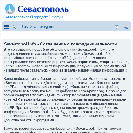
Севастопольский городской Форум
⇓26.6°C
telegram
Sevastopol.info - Соглашение о конфиденциальности
Это соглашение подробно объясняет, как «Sevastopol.info» и его
подразделения (в дальнейшем «мы», «наш», «Sevastopol.info»,
«https://forum.sevastopol.info») и phpBB (в дальнейшем «они»,
«программное обеспечение phpBB», «www.phpbb.com», «phpBB Limited»,
«phpBB Teams») используют информацию, полученную во время любой
из ваших пользовательских сессий (в дальнейшем «ваша информация»).
Ваша информация собирается двумя способами. Во-первых, просмотр
«Sevastopol.info» приведёт к созданию программным обеспечением
phpBB определённого числа cookies (небольшие текстовые файлы,
загружаемые в папку временных файлов вашего браузера). Первые две
cookie содержат только идентификатор пользователя (в дальнейшем
«user-id») и идентификатор анонимной сессии (в дальнейшем «session-
id»), автоматически присвоенные вам программным обеспечением
phpBB. Третья cookie будет создана после просмотра одной из тем
конференции «Sevastopol.info» и будет использоваться для хранения
информации о прочтённых вами темах, повышая таким образом
удобство работы с форумами.
Также во время просмотра конференции «Sevastopol.info» мы можем
установить cookies, внешние по отношению к программному