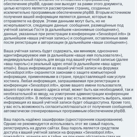
обеспечению phpBB, однако они выходят за рамки этого документа,
целью которого является рассмотрение страниц, созданных
исключительно программным обеспечением phpBB. Вторым источником
получения вашей информации являются данные, которые вы
отправляете на форум. Этими данными могут быть, но не
исчерпываются, следующие данные: сообщения, размещённые под
учётной записью Гостя (в дальнейшем «анонимные сообщения»),
данные, указанные при регистрации в конференции «Sevastopol.info» (в
дальнейшем «ваша учётная запись») и сообщения, оставленные вами
после регистрации и авторизации (в дальнейшем «ваши сообщения»).
Ваша учётная запись будет содержать, как минимум, однозначно
идентифицируемое имя (в дальнейшем «ваше имя пользователя»),
индивидуальный пароль для входа под вашей учётной записью (далее
«ваш пароль») и реальный адрес email (в дальнейшем «ваш адрес
email»). Ваша информация из вашей учётной записи на форумах
«Sevastopol.info» охраняется законами о защите компьютерной
информации, применяемыми в стране, предоставляющей нам услуги
хостинга. Любая информация, запрашиваемая при регистрации в
конференции «Sevastopol.info», кроме вашего имени пользователя,
вашего пароля и вашего адреса email, может быть как необходимой, так и
необязательной ко вводу, на усмотрение администрации конференции
«Sevastopol.info». В любом случае у вас есть возможность выбрать, какая
информация из вашей учётной записи будет общедоступна. Кроме того,
у вас есть возможность согласиться/отказаться от получения сообщений,
автоматически сгенерированных программным обеспечением phpBB.
Ваш пароль надёжно зашифрован (односторонним хэшированием).
Однако не рекомендуется использовать этот же самый пароль,
регистрируясь на других сайтах. Ваш пароль является средством
доступа к вашей учётной записи на форумах «Sevastopol.info»,
пожалуйста, храните его в тайне, ни при каких обстоятельствах ни