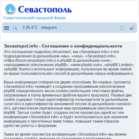
Севастопольский городской Форум
⇑26.4°C
telegram
Sevastopol.info - Соглашение о конфиденциальности
Это соглашение подробно объясняет, как «Sevastopol.info» и его
подразделения (в дальнейшем «мы», «наш», «Sevastopol.info»,
«https://forum.sevastopol.info») и phpBB (в дальнейшем «они»,
«программное обеспечение phpBB», «www.phpbb.com», «phpBB Limited»,
«phpBB Teams») используют информацию, полученную во время любой
из ваших пользовательских сессий (в дальнейшем «ваша информация»).
Ваша информация собирается двумя способами. Во-первых, просмотр
«Sevastopol.info» приведёт к созданию программным обеспечением
phpBB определённого числа cookies (небольшие текстовые файлы,
загружаемые в папку временных файлов вашего браузера). Первые две
cookie содержат только идентификатор пользователя (в дальнейшем
«user-id») и идентификатор анонимной сессии (в дальнейшем «session-
id»), автоматически присвоенные вам программным обеспечением
phpBB. Третья cookie будет создана после просмотра одной из тем
конференции «Sevastopol.info» и будет использоваться для хранения
информации о прочтённых вами темах, повышая таким образом
удобство работы с форумами.
Также во время просмотра конференции «Sevastopol.info» мы можем
установить cookies, внешние по отношению к программному