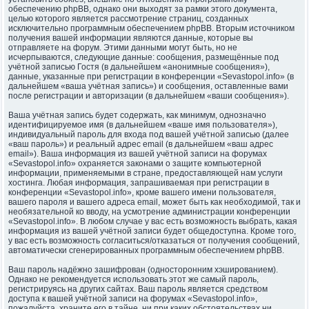
обеспечению phpBB, однако они выходят за рамки этого документа,
целью которого является рассмотрение страниц, созданных
исключительно программным обеспечением phpBB. Вторым источником
получения вашей информации являются данные, которые вы
отправляете на форум. Этими данными могут быть, но не
исчерпываются, следующие данные: сообщения, размещённые под
учётной записью Гостя (в дальнейшем «анонимные сообщения»),
данные, указанные при регистрации в конференции «Sevastopol.info» (в
дальнейшем «ваша учётная запись») и сообщения, оставленные вами
после регистрации и авторизации (в дальнейшем «ваши сообщения»).
Ваша учётная запись будет содержать, как минимум, однозначно
идентифицируемое имя (в дальнейшем «ваше имя пользователя»),
индивидуальный пароль для входа под вашей учётной записью (далее
«ваш пароль») и реальный адрес email (в дальнейшем «ваш адрес
email»). Ваша информация из вашей учётной записи на форумах
«Sevastopol.info» охраняется законами о защите компьютерной
информации, применяемыми в стране, предоставляющей нам услуги
хостинга. Любая информация, запрашиваемая при регистрации в
конференции «Sevastopol.info», кроме вашего имени пользователя,
вашего пароля и вашего адреса email, может быть как необходимой, так и
необязательной ко вводу, на усмотрение администрации конференции
«Sevastopol.info». В любом случае у вас есть возможность выбрать, какая
информация из вашей учётной записи будет общедоступна. Кроме того,
у вас есть возможность согласиться/отказаться от получения сообщений,
автоматически сгенерированных программным обеспечением phpBB.
Ваш пароль надёжно зашифрован (односторонним хэшированием).
Однако не рекомендуется использовать этот же самый пароль,
регистрируясь на других сайтах. Ваш пароль является средством
доступа к вашей учётной записи на форумах «Sevastopol.info»,
пожалуйста, храните его в тайне, ни при каких обстоятельствах ни