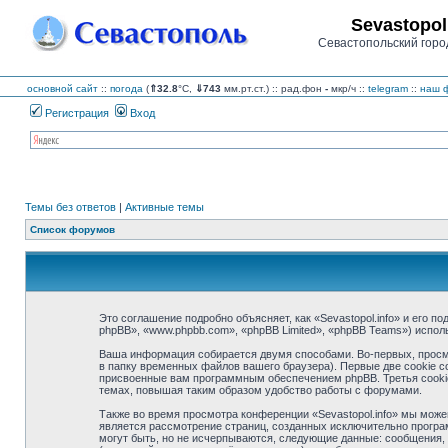
Sevastopol
Севастопольский горо
основной сайт
::
погода
(
⇑32.8
°C,
⇓743
мм.рт.ст.) :: рад.фон
-
мкр/ч
::
telegram
::
наш ф
Регистрация
Вход
Темы без ответов
|
Активные темы
Список форумов
Это соглашение подробно объясняет, как «Sevastopol.info» и его по
phpBB», «www.phpbb.com», «phpBB Limited», «phpBB Teams») испо
Ваша информация собирается двумя способами. Во-первых, просмо
в папку временных файлов вашего браузера). Первые две cookie с
присвоенные вам программным обеспечением phpBB. Третья cookie 
темах, повышая таким образом удобство работы с форумами.
Также во время просмотра конференции «Sevastopol.info» мы може
является рассмотрение страниц, созданных исключительно прогр
могут быть, но не исчерпываются, следующие данные: сообщения, 