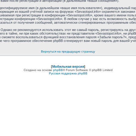
 вами после регистрации и авторизации (в дальнейшем «ваши сообщения»).
идентифицируемое имя (в дальнейшем «ваше имя пользователя»), индивидуальный пар
формация из вашей учётной записи на форумах «Sevastopol.info» охраняется закона
ваемая при регистрации в конференции «Sevastopol.info», кроме вашего имени пользо
истрации конференции «Sevastopol.info». В любом случае у вас есть возможность выб
отказаться от получения сообщений, автоматически сгенерированных программным обе
днако не рекомендуется использовать этот же самый пароль, регистрируясь на друг
его в тайне, ни при каких обстоятельствах ни представители «Sevastopol.info», ни phpB
 вы сможете воспользоваться функцией восстановления пароля «Забыли пароль?», пр
ле чего программное обеспечение phpBB сгенерирует вам новый пароль для вашей учё
Вернуться на предыдущую страницу
[
Мобильная версия
]
Создано на основе
phpBB
® Forum Software © phpBB Limited
Русская поддержка phpBB