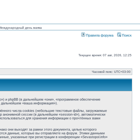
н Международный день маяка
Правила форума
Поиск
Текущее время: 07 авг, 2026, 12:25
Часовой пояс:
UTC+03:00
info») и phpBB (в дальнейшем «они», «программное обеспечение
(в дальнейшем «ваша информация»).
ённого числа cookies (небольшие текстовые файлы, загружаемые
р анонимной сессии (в дальнейшем «session-id»), автоматически
т использоваться для хранения информации о прочтённых вами
ако они выходят за рамки этого документа, целью которого
тся данные, которые вы отправляете на форум. Этими данными
ные, указанные при регистрации в конференции «Sevastopol.info»