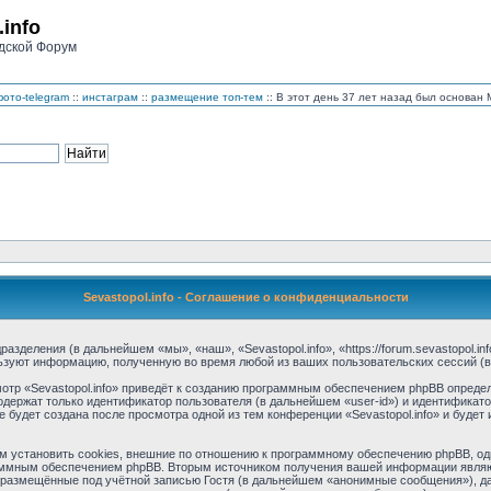
.info
дской Форум
ото-telegram
::
инстаграм
::
размещение топ-тем
:: В этот день 37 лет назад был основа
Sevastopol.info - Соглашение о конфиденциальности
дразделения (в дальнейшем «мы», «наш», «Sevastopol.info», «https://forum.sevastopol.
льзуют информацию, полученную во время любой из ваших пользовательских сессий 
тр «Sevastopol.info» приведёт к созданию программным обеспечением phpBB определ
одержат только идентификатор пользователя (в дальнейшем «user-id») и идентификато
будет создана после просмотра одной из тем конференции «Sevastopol.info» и буде
м установить cookies, внешние по отношению к программному обеспечению phpBB, одн
аммным обеспечением phpBB. Вторым источником получения вашей информации являю
размещённые под учётной записью Гостя (в дальнейшем «анонимные сообщения»), дан