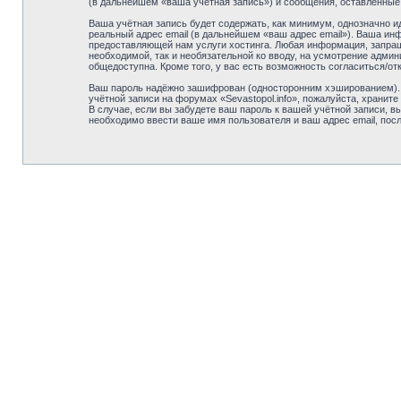
(в дальнейшем «ваша учётная запись») и сообщения, оставленные
Ваша учётная запись будет содержать, как минимум, однозначно 
реальный адрес email (в дальнейшем «ваш адрес email»). Ваша ин
предоставляющей нам услуги хостинга. Любая информация, запраши
необходимой, так и необязательной ко вводу, на усмотрение админ
общедоступна. Кроме того, у вас есть возможность согласиться/
Ваш пароль надёжно зашифрован (односторонним хэшированием). О
учётной записи на форумах «Sevastopol.info», пожалуйста, храните 
В случае, если вы забудете ваш пароль к вашей учётной записи,
необходимо ввести ваше имя пользователя и ваш адрес email, пос