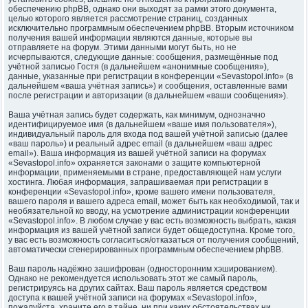
обеспечению phpBB, однако они выходят за рамки этого документа,
целью которого является рассмотрение страниц, созданных
исключительно программным обеспечением phpBB. Вторым источником
получения вашей информации являются данные, которые вы
отправляете на форум. Этими данными могут быть, но не
исчерпываются, следующие данные: сообщения, размещённые под
учётной записью Гостя (в дальнейшем «анонимные сообщения»),
данные, указанные при регистрации в конференции «Sevastopol.info» (в
дальнейшем «ваша учётная запись») и сообщения, оставленные вами
после регистрации и авторизации (в дальнейшем «ваши сообщения»).
Ваша учётная запись будет содержать, как минимум, однозначно
идентифицируемое имя (в дальнейшем «ваше имя пользователя»),
индивидуальный пароль для входа под вашей учётной записью (далее
«ваш пароль») и реальный адрес email (в дальнейшем «ваш адрес
email»). Ваша информация из вашей учётной записи на форумах
«Sevastopol.info» охраняется законами о защите компьютерной
информации, применяемыми в стране, предоставляющей нам услуги
хостинга. Любая информация, запрашиваемая при регистрации в
конференции «Sevastopol.info», кроме вашего имени пользователя,
вашего пароля и вашего адреса email, может быть как необходимой, так и
необязательной ко вводу, на усмотрение администрации конференции
«Sevastopol.info». В любом случае у вас есть возможность выбрать, какая
информация из вашей учётной записи будет общедоступна. Кроме того,
у вас есть возможность согласиться/отказаться от получения сообщений,
автоматически сгенерированных программным обеспечением phpBB.
Ваш пароль надёжно зашифрован (односторонним хэшированием).
Однако не рекомендуется использовать этот же самый пароль,
регистрируясь на других сайтах. Ваш пароль является средством
доступа к вашей учётной записи на форумах «Sevastopol.info»,
пожалуйста, храните его в тайне, ни при каких обстоятельствах ни