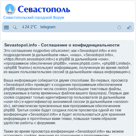
Севастопольский городской Форум
⇓24.2°C
telegram
Sevastopol.info - Соглашение о конфиденциальности
Это соглашение подробно объясняет, как «Sevastopol.info» и его
подразделения (в дальнейшем «мы», «наш», «Sevastopol.info»,
«https://forum.sevastopol.info») и phpBB (в дальнейшем «они»,
«программное обеспечение phpBB», «www.phpbb.com», «phpBB Limited»,
«phpBB Teams») используют информацию, полученную во время любой
из ваших пользовательских сессий (в дальнейшем «ваша информация»).
Ваша информация собирается двумя способами. Во-первых, просмотр
«Sevastopol.info» приведёт к созданию программным обеспечением
phpBB определённого числа cookies (небольшие текстовые файлы,
загружаемые в папку временных файлов вашего браузера). Первые две
cookie содержат только идентификатор пользователя (в дальнейшем
«user-id») и идентификатор анонимной сессии (в дальнейшем «session-
id»), автоматически присвоенные вам программным обеспечением
phpBB. Третья cookie будет создана после просмотра одной из тем
конференции «Sevastopol.info» и будет использоваться для хранения
информации о прочтённых вами темах, повышая таким образом
удобство работы с форумами.
Также во время просмотра конференции «Sevastopol.info» мы можем
установить cookies, внешние по отношению к программному