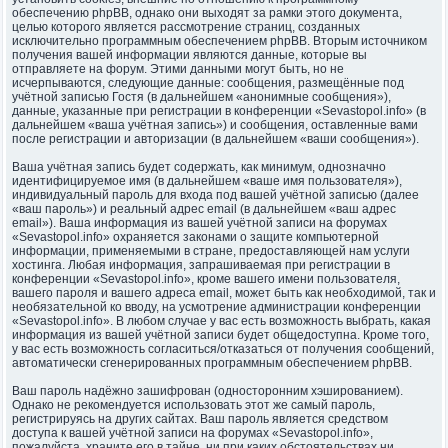
обеспечению phpBB, однако они выходят за рамки этого документа,
целью которого является рассмотрение страниц, созданных
исключительно программным обеспечением phpBB. Вторым источником
получения вашей информации являются данные, которые вы
отправляете на форум. Этими данными могут быть, но не
исчерпываются, следующие данные: сообщения, размещённые под
учётной записью Гостя (в дальнейшем «анонимные сообщения»),
данные, указанные при регистрации в конференции «Sevastopol.info» (в
дальнейшем «ваша учётная запись») и сообщения, оставленные вами
после регистрации и авторизации (в дальнейшем «ваши сообщения»).
Ваша учётная запись будет содержать, как минимум, однозначно
идентифицируемое имя (в дальнейшем «ваше имя пользователя»),
индивидуальный пароль для входа под вашей учётной записью (далее
«ваш пароль») и реальный адрес email (в дальнейшем «ваш адрес
email»). Ваша информация из вашей учётной записи на форумах
«Sevastopol.info» охраняется законами о защите компьютерной
информации, применяемыми в стране, предоставляющей нам услуги
хостинга. Любая информация, запрашиваемая при регистрации в
конференции «Sevastopol.info», кроме вашего имени пользователя,
вашего пароля и вашего адреса email, может быть как необходимой, так и
необязательной ко вводу, на усмотрение администрации конференции
«Sevastopol.info». В любом случае у вас есть возможность выбрать, какая
информация из вашей учётной записи будет общедоступна. Кроме того,
у вас есть возможность согласиться/отказаться от получения сообщений,
автоматически сгенерированных программным обеспечением phpBB.
Ваш пароль надёжно зашифрован (односторонним хэшированием).
Однако не рекомендуется использовать этот же самый пароль,
регистрируясь на других сайтах. Ваш пароль является средством
доступа к вашей учётной записи на форумах «Sevastopol.info»,
пожалуйста, храните его в тайне, ни при каких обстоятельствах ни