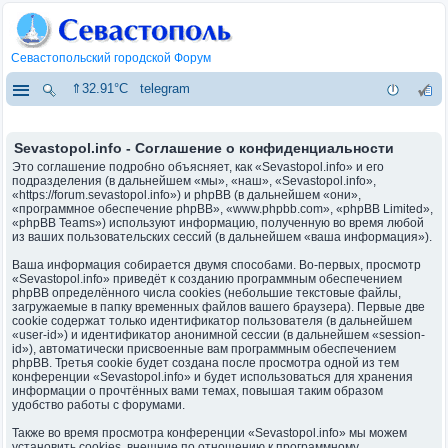
Севастопольский городской Форум
⇑32.91°C
telegram
Sevastopol.info - Соглашение о конфиденциальности
Это соглашение подробно объясняет, как «Sevastopol.info» и его
подразделения (в дальнейшем «мы», «наш», «Sevastopol.info»,
«https://forum.sevastopol.info») и phpBB (в дальнейшем «они»,
«программное обеспечение phpBB», «www.phpbb.com», «phpBB Limited»,
«phpBB Teams») используют информацию, полученную во время любой
из ваших пользовательских сессий (в дальнейшем «ваша информация»).
Ваша информация собирается двумя способами. Во-первых, просмотр
«Sevastopol.info» приведёт к созданию программным обеспечением
phpBB определённого числа cookies (небольшие текстовые файлы,
загружаемые в папку временных файлов вашего браузера). Первые две
cookie содержат только идентификатор пользователя (в дальнейшем
«user-id») и идентификатор анонимной сессии (в дальнейшем «session-
id»), автоматически присвоенные вам программным обеспечением
phpBB. Третья cookie будет создана после просмотра одной из тем
конференции «Sevastopol.info» и будет использоваться для хранения
информации о прочтённых вами темах, повышая таким образом
удобство работы с форумами.
Также во время просмотра конференции «Sevastopol.info» мы можем
установить cookies, внешние по отношению к программному