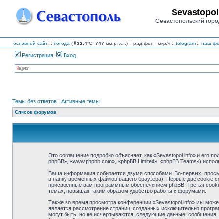
Sevastopol
Севастопольский горо
основной сайт
::
погода
(
⇓32.4
°C,
747
мм.рт.ст.) :: рад.фон
-
мкр/ч
::
telegram
::
наш фо
Регистрация
Вход
Темы без ответов
|
Активные темы
Список форумов
Это соглашение подробно объясняет, как «Sevastopol.info» и его по
phpBB», «www.phpbb.com», «phpBB Limited», «phpBB Teams») испо
Ваша информация собирается двумя способами. Во-первых, просмо
в папку временных файлов вашего браузера). Первые две cookie с
присвоенные вам программным обеспечением phpBB. Третья cookie 
темах, повышая таким образом удобство работы с форумами.
Также во время просмотра конференции «Sevastopol.info» мы може
является рассмотрение страниц, созданных исключительно прогр
могут быть, но не исчерпываются, следующие данные: сообщения, 