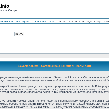
.info
дской Форум
то-telegram
::
инстаграм
::
размещение топ-тем
:: В этот день 66 лет назад был открыт М
Sevastopol.info - Соглашение о конфиденциальности
дразделения (в дальнейшем «мы», «наш», «Sevastopol.info», «https://forum.sevastopol.
льзуют информацию, полученную во время любой из ваших пользовательских сессий 
тр «Sevastopol.info» приведёт к созданию программным обеспечением phpBB определ
одержат только идентификатор пользователя (в дальнейшем «user-id») и идентификато
будет создана после просмотра одной из тем конференции «Sevastopol.info» и буде
м установить cookies, внешние по отношению к программному обеспечению phpBB, одн
аммным обеспечением phpBB. Вторым источником получения вашей информации являю
размещённые под учётной записью Гостя (в дальнейшем «анонимные сообщения»), дан