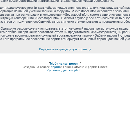
 вами после регистрации и авторизации (в дальнейшем «ваши сообщения»).
идентифицируемое имя (в дальнейшем «ваше имя пользователя»), индивидуальный пар
формация из вашей учётной записи на форумах «Sevastopol.info» охраняется закона
ваемая при регистрации в конференции «Sevastopol.info», кроме вашего имени пользо
истрации конференции «Sevastopol.info». В любом случае у вас есть возможность выб
отказаться от получения сообщений, автоматически сгенерированных программным обе
днако не рекомендуется использовать этот же самый пароль, регистрируясь на друг
его в тайне, ни при каких обстоятельствах ни представители «Sevastopol.info», ни phpB
 вы сможете воспользоваться функцией восстановления пароля «Забыли пароль?», пр
ле чего программное обеспечение phpBB сгенерирует вам новый пароль для вашей учё
Вернуться на предыдущую страницу
[
Мобильная версия
]
Создано на основе
phpBB
® Forum Software © phpBB Limited
Русская поддержка phpBB