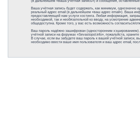
(в дальнейшем «ваша учётная запись») и сообщения, оставленные
Ваша учётная запись будет содержать, как минимум, однозначно 
реальный адрес email (в дальнейшем «ваш адрес email»). Ваша ин
предоставляющей нам услуги хостинга. Любая информация, запраши
необходимой, так и необязательной ко вводу, на усмотрение админ
общедоступна. Кроме того, у вас есть возможность согласиться/
Ваш пароль надёжно зашифрован (односторонним хэшированием). О
учётной записи на форумах «Sevastopol.info», пожалуйста, храните 
В случае, если вы забудете ваш пароль к вашей учётной записи,
необходимо ввести ваше имя пользователя и ваш адрес email, пос