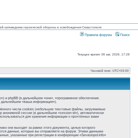
узей-заповедникк героической обороны и освобождения Севастополя
Правила форума
Поиск
Текущее время: 06 авг, 2026, 17:28
Часовой пояс:
UTC+03:00
info») и phpBB (в дальнейшем «они», «программное обеспечение
(в дальнейшем «ваша информация»).
ённого числа cookies (небольшие текстовые файлы, загружаемые
р анонимной сессии (в дальнейшем «session-id»), автоматически
т использоваться для хранения информации о прочтённых вами
ако они выходят за рамки этого документа, целью которого
тся данные, которые вы отправляете на форум. Этими данными
ные, указанные при регистрации в конференции «Sevastopol.info»