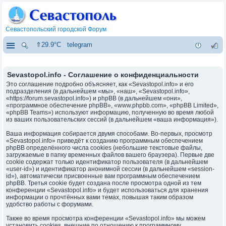
Севастопольский городской Форум
⇑29.9°C
telegram
Sevastopol.info - Соглашение о конфиденциальности
Это соглашение подробно объясняет, как «Sevastopol.info» и его
подразделения (в дальнейшем «мы», «наш», «Sevastopol.info»,
«https://forum.sevastopol.info») и phpBB (в дальнейшем «они»,
«программное обеспечение phpBB», «www.phpbb.com», «phpBB Limited»,
«phpBB Teams») используют информацию, полученную во время любой
из ваших пользовательских сессий (в дальнейшем «ваша информация»).
Ваша информация собирается двумя способами. Во-первых, просмотр
«Sevastopol.info» приведёт к созданию программным обеспечением
phpBB определённого числа cookies (небольшие текстовые файлы,
загружаемые в папку временных файлов вашего браузера). Первые две
cookie содержат только идентификатор пользователя (в дальнейшем
«user-id») и идентификатор анонимной сессии (в дальнейшем «session-
id»), автоматически присвоенные вам программным обеспечением
phpBB. Третья cookie будет создана после просмотра одной из тем
конференции «Sevastopol.info» и будет использоваться для хранения
информации о прочтённых вами темах, повышая таким образом
удобство работы с форумами.
Также во время просмотра конференции «Sevastopol.info» мы можем
установить cookies, внешние по отношению к программному