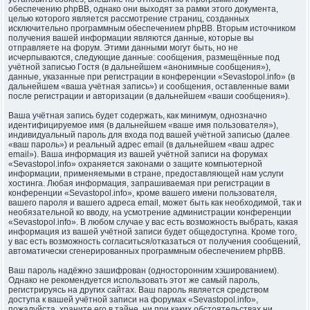
обеспечению phpBB, однако они выходят за рамки этого документа,
целью которого является рассмотрение страниц, созданных
исключительно программным обеспечением phpBB. Вторым источником
получения вашей информации являются данные, которые вы
отправляете на форум. Этими данными могут быть, но не
исчерпываются, следующие данные: сообщения, размещённые под
учётной записью Гостя (в дальнейшем «анонимные сообщения»),
данные, указанные при регистрации в конференции «Sevastopol.info» (в
дальнейшем «ваша учётная запись») и сообщения, оставленные вами
после регистрации и авторизации (в дальнейшем «ваши сообщения»).
Ваша учётная запись будет содержать, как минимум, однозначно
идентифицируемое имя (в дальнейшем «ваше имя пользователя»),
индивидуальный пароль для входа под вашей учётной записью (далее
«ваш пароль») и реальный адрес email (в дальнейшем «ваш адрес
email»). Ваша информация из вашей учётной записи на форумах
«Sevastopol.info» охраняется законами о защите компьютерной
информации, применяемыми в стране, предоставляющей нам услуги
хостинга. Любая информация, запрашиваемая при регистрации в
конференции «Sevastopol.info», кроме вашего имени пользователя,
вашего пароля и вашего адреса email, может быть как необходимой, так и
необязательной ко вводу, на усмотрение администрации конференции
«Sevastopol.info». В любом случае у вас есть возможность выбрать, какая
информация из вашей учётной записи будет общедоступна. Кроме того,
у вас есть возможность согласиться/отказаться от получения сообщений,
автоматически сгенерированных программным обеспечением phpBB.
Ваш пароль надёжно зашифрован (односторонним хэшированием).
Однако не рекомендуется использовать этот же самый пароль,
регистрируясь на других сайтах. Ваш пароль является средством
доступа к вашей учётной записи на форумах «Sevastopol.info»,
пожалуйста, храните его в тайне, ни при каких обстоятельствах ни