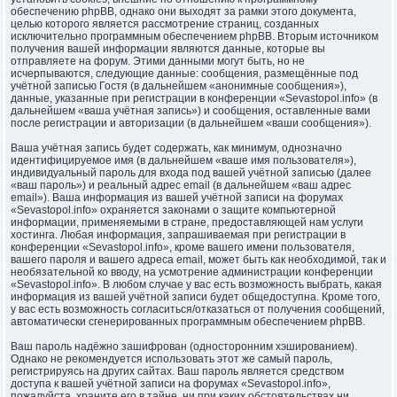
обеспечению phpBB, однако они выходят за рамки этого документа,
целью которого является рассмотрение страниц, созданных
исключительно программным обеспечением phpBB. Вторым источником
получения вашей информации являются данные, которые вы
отправляете на форум. Этими данными могут быть, но не
исчерпываются, следующие данные: сообщения, размещённые под
учётной записью Гостя (в дальнейшем «анонимные сообщения»),
данные, указанные при регистрации в конференции «Sevastopol.info» (в
дальнейшем «ваша учётная запись») и сообщения, оставленные вами
после регистрации и авторизации (в дальнейшем «ваши сообщения»).
Ваша учётная запись будет содержать, как минимум, однозначно
идентифицируемое имя (в дальнейшем «ваше имя пользователя»),
индивидуальный пароль для входа под вашей учётной записью (далее
«ваш пароль») и реальный адрес email (в дальнейшем «ваш адрес
email»). Ваша информация из вашей учётной записи на форумах
«Sevastopol.info» охраняется законами о защите компьютерной
информации, применяемыми в стране, предоставляющей нам услуги
хостинга. Любая информация, запрашиваемая при регистрации в
конференции «Sevastopol.info», кроме вашего имени пользователя,
вашего пароля и вашего адреса email, может быть как необходимой, так и
необязательной ко вводу, на усмотрение администрации конференции
«Sevastopol.info». В любом случае у вас есть возможность выбрать, какая
информация из вашей учётной записи будет общедоступна. Кроме того,
у вас есть возможность согласиться/отказаться от получения сообщений,
автоматически сгенерированных программным обеспечением phpBB.
Ваш пароль надёжно зашифрован (односторонним хэшированием).
Однако не рекомендуется использовать этот же самый пароль,
регистрируясь на других сайтах. Ваш пароль является средством
доступа к вашей учётной записи на форумах «Sevastopol.info»,
пожалуйста, храните его в тайне, ни при каких обстоятельствах ни