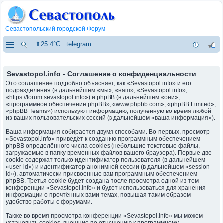
Севастопольский городской Форум
⇑25.4°C
telegram
Sevastopol.info - Соглашение о конфиденциальности
Это соглашение подробно объясняет, как «Sevastopol.info» и его
подразделения (в дальнейшем «мы», «наш», «Sevastopol.info»,
«https://forum.sevastopol.info») и phpBB (в дальнейшем «они»,
«программное обеспечение phpBB», «www.phpbb.com», «phpBB Limited»,
«phpBB Teams») используют информацию, полученную во время любой
из ваших пользовательских сессий (в дальнейшем «ваша информация»).
Ваша информация собирается двумя способами. Во-первых, просмотр
«Sevastopol.info» приведёт к созданию программным обеспечением
phpBB определённого числа cookies (небольшие текстовые файлы,
загружаемые в папку временных файлов вашего браузера). Первые две
cookie содержат только идентификатор пользователя (в дальнейшем
«user-id») и идентификатор анонимной сессии (в дальнейшем «session-
id»), автоматически присвоенные вам программным обеспечением
phpBB. Третья cookie будет создана после просмотра одной из тем
конференции «Sevastopol.info» и будет использоваться для хранения
информации о прочтённых вами темах, повышая таким образом
удобство работы с форумами.
Также во время просмотра конференции «Sevastopol.info» мы можем
установить cookies, внешние по отношению к программному