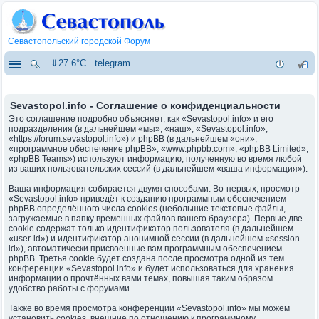
Севастопольский городской Форум
⇓27.6°C
telegram
Sevastopol.info - Соглашение о конфиденциальности
Это соглашение подробно объясняет, как «Sevastopol.info» и его
подразделения (в дальнейшем «мы», «наш», «Sevastopol.info»,
«https://forum.sevastopol.info») и phpBB (в дальнейшем «они»,
«программное обеспечение phpBB», «www.phpbb.com», «phpBB Limited»,
«phpBB Teams») используют информацию, полученную во время любой
из ваших пользовательских сессий (в дальнейшем «ваша информация»).
Ваша информация собирается двумя способами. Во-первых, просмотр
«Sevastopol.info» приведёт к созданию программным обеспечением
phpBB определённого числа cookies (небольшие текстовые файлы,
загружаемые в папку временных файлов вашего браузера). Первые две
cookie содержат только идентификатор пользователя (в дальнейшем
«user-id») и идентификатор анонимной сессии (в дальнейшем «session-
id»), автоматически присвоенные вам программным обеспечением
phpBB. Третья cookie будет создана после просмотра одной из тем
конференции «Sevastopol.info» и будет использоваться для хранения
информации о прочтённых вами темах, повышая таким образом
удобство работы с форумами.
Также во время просмотра конференции «Sevastopol.info» мы можем
установить cookies, внешние по отношению к программному