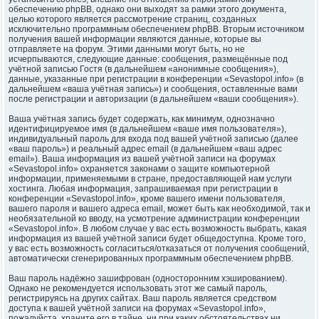
обеспечению phpBB, однако они выходят за рамки этого документа,
целью которого является рассмотрение страниц, созданных
исключительно программным обеспечением phpBB. Вторым источником
получения вашей информации являются данные, которые вы
отправляете на форум. Этими данными могут быть, но не
исчерпываются, следующие данные: сообщения, размещённые под
учётной записью Гостя (в дальнейшем «анонимные сообщения»),
данные, указанные при регистрации в конференции «Sevastopol.info» (в
дальнейшем «ваша учётная запись») и сообщения, оставленные вами
после регистрации и авторизации (в дальнейшем «ваши сообщения»).
Ваша учётная запись будет содержать, как минимум, однозначно
идентифицируемое имя (в дальнейшем «ваше имя пользователя»),
индивидуальный пароль для входа под вашей учётной записью (далее
«ваш пароль») и реальный адрес email (в дальнейшем «ваш адрес
email»). Ваша информация из вашей учётной записи на форумах
«Sevastopol.info» охраняется законами о защите компьютерной
информации, применяемыми в стране, предоставляющей нам услуги
хостинга. Любая информация, запрашиваемая при регистрации в
конференции «Sevastopol.info», кроме вашего имени пользователя,
вашего пароля и вашего адреса email, может быть как необходимой, так и
необязательной ко вводу, на усмотрение администрации конференции
«Sevastopol.info». В любом случае у вас есть возможность выбрать, какая
информация из вашей учётной записи будет общедоступна. Кроме того,
у вас есть возможность согласиться/отказаться от получения сообщений,
автоматически сгенерированных программным обеспечением phpBB.
Ваш пароль надёжно зашифрован (односторонним хэшированием).
Однако не рекомендуется использовать этот же самый пароль,
регистрируясь на других сайтах. Ваш пароль является средством
доступа к вашей учётной записи на форумах «Sevastopol.info»,
пожалуйста, храните его в тайне, ни при каких обстоятельствах ни