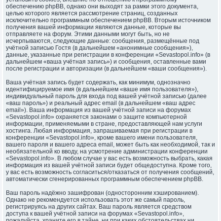
обеспечению phpBB, однако они выходят за рамки этого документа,
целью которого является рассмотрение страниц, созданных
исключительно программным обеспечением phpBB. Вторым источником
получения вашей информации являются данные, которые вы
отправляете на форум. Этими данными могут быть, но не
исчерпываются, следующие данные: сообщения, размещённые под
учётной записью Гостя (в дальнейшем «анонимные сообщения»),
данные, указанные при регистрации в конференции «Sevastopol.info» (в
дальнейшем «ваша учётная запись») и сообщения, оставленные вами
после регистрации и авторизации (в дальнейшем «ваши сообщения»).
Ваша учётная запись будет содержать, как минимум, однозначно
идентифицируемое имя (в дальнейшем «ваше имя пользователя»),
индивидуальный пароль для входа под вашей учётной записью (далее
«ваш пароль») и реальный адрес email (в дальнейшем «ваш адрес
email»). Ваша информация из вашей учётной записи на форумах
«Sevastopol.info» охраняется законами о защите компьютерной
информации, применяемыми в стране, предоставляющей нам услуги
хостинга. Любая информация, запрашиваемая при регистрации в
конференции «Sevastopol.info», кроме вашего имени пользователя,
вашего пароля и вашего адреса email, может быть как необходимой, так и
необязательной ко вводу, на усмотрение администрации конференции
«Sevastopol.info». В любом случае у вас есть возможность выбрать, какая
информация из вашей учётной записи будет общедоступна. Кроме того,
у вас есть возможность согласиться/отказаться от получения сообщений,
автоматически сгенерированных программным обеспечением phpBB.
Ваш пароль надёжно зашифрован (односторонним хэшированием).
Однако не рекомендуется использовать этот же самый пароль,
регистрируясь на других сайтах. Ваш пароль является средством
доступа к вашей учётной записи на форумах «Sevastopol.info»,
пожалуйста, храните его в тайне, ни при каких обстоятельствах ни