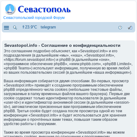
Севастопольский городской Форум
⇑23.9°C
telegram
Sevastopol.info - Соглашение о конфиденциальности
Это соглашение подробно объясняет, как «Sevastopol.info» и его
подразделения (в дальнейшем «мы», «наш», «Sevastopol.info»,
«https://forum.sevastopol.info») и phpBB (в дальнейшем «они»,
«программное обеспечение phpBB», «www.phpbb.com», «phpBB Limited»,
«phpBB Teams») используют информацию, полученную во время любой
из ваших пользовательских сессий (в дальнейшем «ваша информация»).
Ваша информация собирается двумя способами. Во-первых, просмотр
«Sevastopol.info» приведёт к созданию программным обеспечением
phpBB определённого числа cookies (небольшие текстовые файлы,
загружаемые в папку временных файлов вашего браузера). Первые две
cookie содержат только идентификатор пользователя (в дальнейшем
«user-id») и идентификатор анонимной сессии (в дальнейшем «session-
id»), автоматически присвоенные вам программным обеспечением
phpBB. Третья cookie будет создана после просмотра одной из тем
конференции «Sevastopol.info» и будет использоваться для хранения
информации о прочтённых вами темах, повышая таким образом
удобство работы с форумами.
Также во время просмотра конференции «Sevastopol.info» мы можем
установить cookies, внешние по отношению к программному