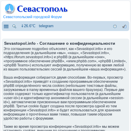
Севастопольский городской Форум
⇓26.6°C
telegram
Sevastopol.info - Соглашение о конфиденциальности
Это соглашение подробно объясняет, как «Sevastopol.info» и его
подразделения (в дальнейшем «мы», «наш», «Sevastopol.info»,
«https://forum.sevastopol.info») и phpBB (в дальнейшем «они»,
«программное обеспечение phpBB», «www.phpbb.com», «phpBB Limited»,
«phpBB Teams») используют информацию, полученную во время любой
из ваших пользовательских сессий (в дальнейшем «ваша информация»).
Ваша информация собирается двумя способами. Во-первых, просмотр
«Sevastopol.info» приведёт к созданию программным обеспечением
phpBB определённого числа cookies (небольшие текстовые файлы,
загружаемые в папку временных файлов вашего браузера). Первые две
cookie содержат только идентификатор пользователя (в дальнейшем
«user-id») и идентификатор анонимной сессии (в дальнейшем «session-
id»), автоматически присвоенные вам программным обеспечением
phpBB. Третья cookie будет создана после просмотра одной из тем
конференции «Sevastopol.info» и будет использоваться для хранения
информации о прочтённых вами темах, повышая таким образом
удобство работы с форумами.
Также во время просмотра конференции «Sevastopol.info» мы можем
установить cookies, внешние по отношению к программному