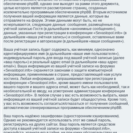
обеспечению phpBB, однако они выходят за рамки этого документа,
целью которого является рассмотрение страниц, созданных
исключительно программным обеспечением phpBB. Вторым источником
получения вашей информации являются данные, которые вы
отправляете на форум. Этими данными могут быть, но не
исчерпываются, следующие данные: сообщения, размещённые под
учётной записью Гостя (в дальнейшем «анонимные сообщения»),
данные, указанные при регистрации в конференции «Sevastopol.info» (в
дальнейшем «ваша учётная запись») и сообщения, оставленные вами
после регистрации и авторизации (в дальнейшем «ваши сообщения»).
Ваша учётная запись будет содержать, как минимум, однозначно
идентифицируемое имя (в дальнейшем «ваше имя пользователя»),
индивидуальный пароль для входа под вашей учётной записью (далее
«ваш пароль») и реальный адрес email (в дальнейшем «ваш адрес
email»). Ваша информация из вашей учётной записи на форумах
«Sevastopol.info» охраняется законами о защите компьютерной
информации, применяемыми в стране, предоставляющей нам услуги
хостинга. Любая информация, запрашиваемая при регистрации в
конференции «Sevastopol.info», кроме вашего имени пользователя,
вашего пароля и вашего адреса email, может быть как необходимой, так и
необязательной ко вводу, на усмотрение администрации конференции
«Sevastopol.info». В любом случае у вас есть возможность выбрать, какая
информация из вашей учётной записи будет общедоступна. Кроме того,
у вас есть возможность согласиться/отказаться от получения сообщений,
автоматически сгенерированных программным обеспечением phpBB.
Ваш пароль надёжно зашифрован (односторонним хэшированием).
Однако не рекомендуется использовать этот же самый пароль,
регистрируясь на других сайтах. Ваш пароль является средством
доступа к вашей учётной записи на форумах «Sevastopol.info»,
пожалуйста, храните его в тайне, ни при каких обстоятельствах ни