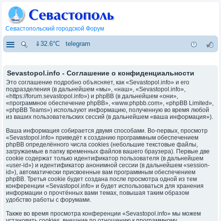
Севастопольский городской Форум
⇓32.6°C
telegram
Sevastopol.info - Соглашение о конфиденциальности
Это соглашение подробно объясняет, как «Sevastopol.info» и его
подразделения (в дальнейшем «мы», «наш», «Sevastopol.info»,
«https://forum.sevastopol.info») и phpBB (в дальнейшем «они»,
«программное обеспечение phpBB», «www.phpbb.com», «phpBB Limited»,
«phpBB Teams») используют информацию, полученную во время любой
из ваших пользовательских сессий (в дальнейшем «ваша информация»).
Ваша информация собирается двумя способами. Во-первых, просмотр
«Sevastopol.info» приведёт к созданию программным обеспечением
phpBB определённого числа cookies (небольшие текстовые файлы,
загружаемые в папку временных файлов вашего браузера). Первые две
cookie содержат только идентификатор пользователя (в дальнейшем
«user-id») и идентификатор анонимной сессии (в дальнейшем «session-
id»), автоматически присвоенные вам программным обеспечением
phpBB. Третья cookie будет создана после просмотра одной из тем
конференции «Sevastopol.info» и будет использоваться для хранения
информации о прочтённых вами темах, повышая таким образом
удобство работы с форумами.
Также во время просмотра конференции «Sevastopol.info» мы можем
установить cookies, внешние по отношению к программному