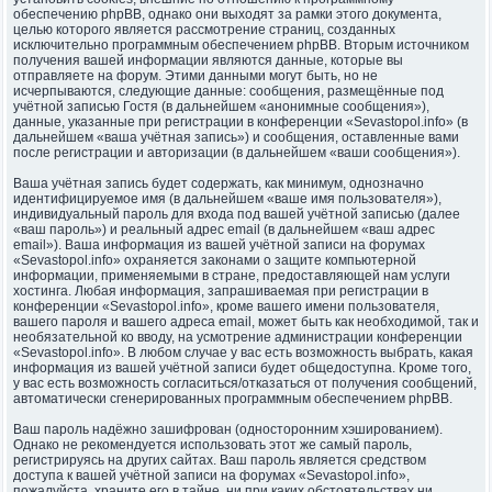
обеспечению phpBB, однако они выходят за рамки этого документа,
целью которого является рассмотрение страниц, созданных
исключительно программным обеспечением phpBB. Вторым источником
получения вашей информации являются данные, которые вы
отправляете на форум. Этими данными могут быть, но не
исчерпываются, следующие данные: сообщения, размещённые под
учётной записью Гостя (в дальнейшем «анонимные сообщения»),
данные, указанные при регистрации в конференции «Sevastopol.info» (в
дальнейшем «ваша учётная запись») и сообщения, оставленные вами
после регистрации и авторизации (в дальнейшем «ваши сообщения»).
Ваша учётная запись будет содержать, как минимум, однозначно
идентифицируемое имя (в дальнейшем «ваше имя пользователя»),
индивидуальный пароль для входа под вашей учётной записью (далее
«ваш пароль») и реальный адрес email (в дальнейшем «ваш адрес
email»). Ваша информация из вашей учётной записи на форумах
«Sevastopol.info» охраняется законами о защите компьютерной
информации, применяемыми в стране, предоставляющей нам услуги
хостинга. Любая информация, запрашиваемая при регистрации в
конференции «Sevastopol.info», кроме вашего имени пользователя,
вашего пароля и вашего адреса email, может быть как необходимой, так и
необязательной ко вводу, на усмотрение администрации конференции
«Sevastopol.info». В любом случае у вас есть возможность выбрать, какая
информация из вашей учётной записи будет общедоступна. Кроме того,
у вас есть возможность согласиться/отказаться от получения сообщений,
автоматически сгенерированных программным обеспечением phpBB.
Ваш пароль надёжно зашифрован (односторонним хэшированием).
Однако не рекомендуется использовать этот же самый пароль,
регистрируясь на других сайтах. Ваш пароль является средством
доступа к вашей учётной записи на форумах «Sevastopol.info»,
пожалуйста, храните его в тайне, ни при каких обстоятельствах ни