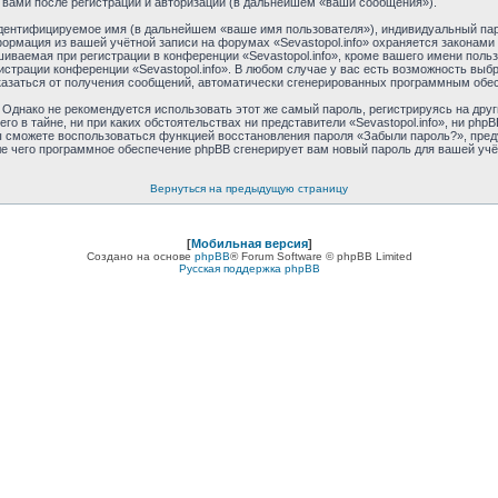
 вами после регистрации и авторизации (в дальнейшем «ваши сообщения»).
идентифицируемое имя (в дальнейшем «ваше имя пользователя»), индивидуальный пар
формация из вашей учётной записи на форумах «Sevastopol.info» охраняется закона
ваемая при регистрации в конференции «Sevastopol.info», кроме вашего имени пользо
истрации конференции «Sevastopol.info». В любом случае у вас есть возможность выб
отказаться от получения сообщений, автоматически сгенерированных программным обе
днако не рекомендуется использовать этот же самый пароль, регистрируясь на друг
его в тайне, ни при каких обстоятельствах ни представители «Sevastopol.info», ни phpB
 вы сможете воспользоваться функцией восстановления пароля «Забыли пароль?», пр
ле чего программное обеспечение phpBB сгенерирует вам новый пароль для вашей учё
Вернуться на предыдущую страницу
[
Мобильная версия
]
Создано на основе
phpBB
® Forum Software © phpBB Limited
Русская поддержка phpBB