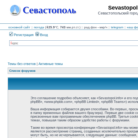
Sevastopol
Севастопольский горо
основной сайт
::
погода
(
⇓25.9
°C,
743
мм.рт.ст.) :: рад.фон
-
мкр/ч
::
telegram
::
наш фо
Регистрация
Вход
Темы без ответов
|
Активные темы
Список форумов
Это соглашение подробно объясняет, как «Sevastopol.info» и его по
phpBB», «www.phpbb.com», «phpBB Limited», «phpBB Teams») испо
Ваша информация собирается двумя способами. Во-первых, просмо
в папку временных файлов вашего браузера). Первые две cookie с
присвоенные вам программным обеспечением phpBB. Третья cookie 
темах, повышая таким образом удобство работы с форумами.
Также во время просмотра конференции «Sevastopol.info» мы може
является рассмотрение страниц, созданных исключительно прогр
могут быть, но не исчерпываются, следующие данные: сообщения, 