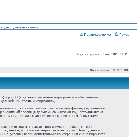
Международный день маяка
Правила форума
Поиск
Текущее время: 07 авг, 2026, 23:27
Часовой пояс:
UTC+03:00
info») и phpBB (в дальнейшем «они», «программное обеспечение
(в дальнейшем «ваша информация»).
ённого числа cookies (небольшие текстовые файлы, загружаемые
р анонимной сессии (в дальнейшем «session-id»), автоматически
т использоваться для хранения информации о прочтённых вами
ако они выходят за рамки этого документа, целью которого
тся данные, которые вы отправляете на форум. Этими данными
ные, указанные при регистрации в конференции «Sevastopol.info»