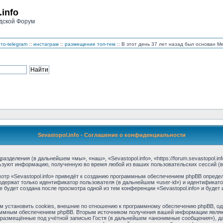
.info
дской Форум
то-telegram
::
инстаграм
::
размещение топ-тем
:: В этот день 37 лет назад был основан 
Sevastopol.info - Соглашение о конфиденциальности
дразделения (в дальнейшем «мы», «наш», «Sevastopol.info», «https://forum.sevastopol.
льзуют информацию, полученную во время любой из ваших пользовательских сессий 
тр «Sevastopol.info» приведёт к созданию программным обеспечением phpBB определ
одержат только идентификатор пользователя (в дальнейшем «user-id») и идентификато
будет создана после просмотра одной из тем конференции «Sevastopol.info» и буде
м установить cookies, внешние по отношению к программному обеспечению phpBB, одн
аммным обеспечением phpBB. Вторым источником получения вашей информации являю
размещённые под учётной записью Гостя (в дальнейшем «анонимные сообщения»), дан