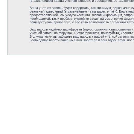
(в дальнейшем «ваша учётная запись») и сообщения, оставленные
Ваша учётная запись будет содержать, как минимум, однозначно 
реальный адрес email (в дальнейшем «ваш адрес email»). Ваша ин
предоставляющей нам услуги хостинга. Любая информация, запраши
необходимой, так и необязательной ко вводу, на усмотрение админ
общедоступна. Кроме того, у вас есть возможность согласиться/
Ваш пароль надёжно зашифрован (односторонним хэшированием). О
учётной записи на форумах «Sevastopol.info», пожалуйста, храните 
В случае, если вы забудете ваш пароль к вашей учётной записи,
необходимо ввести ваше имя пользователя и ваш адрес email, пос