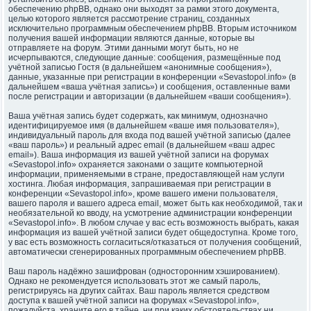
обеспечению phpBB, однако они выходят за рамки этого документа,
целью которого является рассмотрение страниц, созданных
исключительно программным обеспечением phpBB. Вторым источником
получения вашей информации являются данные, которые вы
отправляете на форум. Этими данными могут быть, но не
исчерпываются, следующие данные: сообщения, размещённые под
учётной записью Гостя (в дальнейшем «анонимные сообщения»),
данные, указанные при регистрации в конференции «Sevastopol.info» (в
дальнейшем «ваша учётная запись») и сообщения, оставленные вами
после регистрации и авторизации (в дальнейшем «ваши сообщения»).
Ваша учётная запись будет содержать, как минимум, однозначно
идентифицируемое имя (в дальнейшем «ваше имя пользователя»),
индивидуальный пароль для входа под вашей учётной записью (далее
«ваш пароль») и реальный адрес email (в дальнейшем «ваш адрес
email»). Ваша информация из вашей учётной записи на форумах
«Sevastopol.info» охраняется законами о защите компьютерной
информации, применяемыми в стране, предоставляющей нам услуги
хостинга. Любая информация, запрашиваемая при регистрации в
конференции «Sevastopol.info», кроме вашего имени пользователя,
вашего пароля и вашего адреса email, может быть как необходимой, так и
необязательной ко вводу, на усмотрение администрации конференции
«Sevastopol.info». В любом случае у вас есть возможность выбрать, какая
информация из вашей учётной записи будет общедоступна. Кроме того,
у вас есть возможность согласиться/отказаться от получения сообщений,
автоматически сгенерированных программным обеспечением phpBB.
Ваш пароль надёжно зашифрован (односторонним хэшированием).
Однако не рекомендуется использовать этот же самый пароль,
регистрируясь на других сайтах. Ваш пароль является средством
доступа к вашей учётной записи на форумах «Sevastopol.info»,
пожалуйста, храните его в тайне, ни при каких обстоятельствах ни