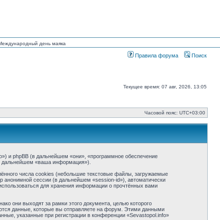
н Международный день маяка
Правила форума
Поиск
Текущее время: 07 авг, 2026, 13:05
Часовой пояс:
UTC+03:00
info») и phpBB (в дальнейшем «они», «программное обеспечение
(в дальнейшем «ваша информация»).
ённого числа cookies (небольшие текстовые файлы, загружаемые
р анонимной сессии (в дальнейшем «session-id»), автоматически
т использоваться для хранения информации о прочтённых вами
ако они выходят за рамки этого документа, целью которого
тся данные, которые вы отправляете на форум. Этими данными
ные, указанные при регистрации в конференции «Sevastopol.info»