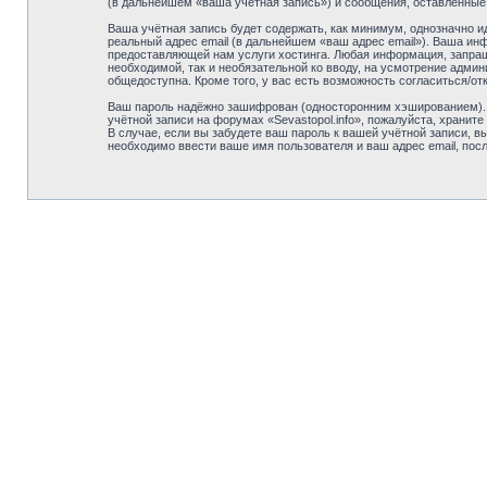
(в дальнейшем «ваша учётная запись») и сообщения, оставленные
Ваша учётная запись будет содержать, как минимум, однозначно 
реальный адрес email (в дальнейшем «ваш адрес email»). Ваша ин
предоставляющей нам услуги хостинга. Любая информация, запраши
необходимой, так и необязательной ко вводу, на усмотрение админ
общедоступна. Кроме того, у вас есть возможность согласиться/
Ваш пароль надёжно зашифрован (односторонним хэшированием). О
учётной записи на форумах «Sevastopol.info», пожалуйста, храните 
В случае, если вы забудете ваш пароль к вашей учётной записи,
необходимо ввести ваше имя пользователя и ваш адрес email, пос