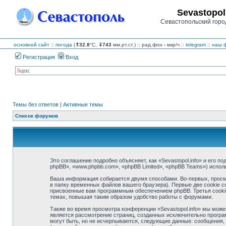
Sevastopol
Севастопольский горо
основной сайт
::
погода
(
⇑32.8
°C,
⇓743
мм.рт.ст.) :: рад.фон
-
мкр/ч
::
telegram
::
наш ф
Регистрация
Вход
Темы без ответов
|
Активные темы
Список форумов
Это соглашение подробно объясняет, как «Sevastopol.info» и его по
phpBB», «www.phpbb.com», «phpBB Limited», «phpBB Teams») испо
Ваша информация собирается двумя способами. Во-первых, просмо
в папку временных файлов вашего браузера). Первые две cookie с
присвоенные вам программным обеспечением phpBB. Третья cookie 
темах, повышая таким образом удобство работы с форумами.
Также во время просмотра конференции «Sevastopol.info» мы може
является рассмотрение страниц, созданных исключительно прогр
могут быть, но не исчерпываются, следующие данные: сообщения, 