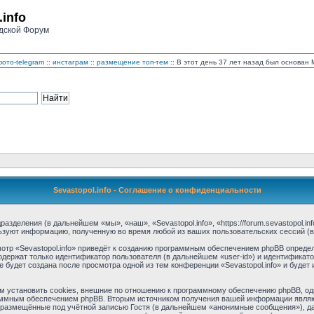
.info
дской Форум
ото-telegram
::
инстаграм
::
размещение топ-тем
:: В этот день 37 лет назад был основа
Sevastopol.info - Соглашение о конфиденциальности
дразделения (в дальнейшем «мы», «наш», «Sevastopol.info», «https://forum.sevastopol.
льзуют информацию, полученную во время любой из ваших пользовательских сессий 
тр «Sevastopol.info» приведёт к созданию программным обеспечением phpBB определ
одержат только идентификатор пользователя (в дальнейшем «user-id») и идентификато
будет создана после просмотра одной из тем конференции «Sevastopol.info» и буде
м установить cookies, внешние по отношению к программному обеспечению phpBB, одн
аммным обеспечением phpBB. Вторым источником получения вашей информации являю
размещённые под учётной записью Гостя (в дальнейшем «анонимные сообщения»), дан