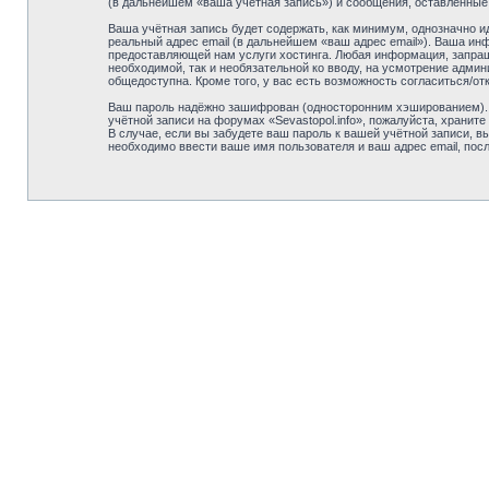
(в дальнейшем «ваша учётная запись») и сообщения, оставленные
Ваша учётная запись будет содержать, как минимум, однозначно 
реальный адрес email (в дальнейшем «ваш адрес email»). Ваша ин
предоставляющей нам услуги хостинга. Любая информация, запраши
необходимой, так и необязательной ко вводу, на усмотрение админ
общедоступна. Кроме того, у вас есть возможность согласиться/
Ваш пароль надёжно зашифрован (односторонним хэшированием). О
учётной записи на форумах «Sevastopol.info», пожалуйста, храните 
В случае, если вы забудете ваш пароль к вашей учётной записи,
необходимо ввести ваше имя пользователя и ваш адрес email, пос