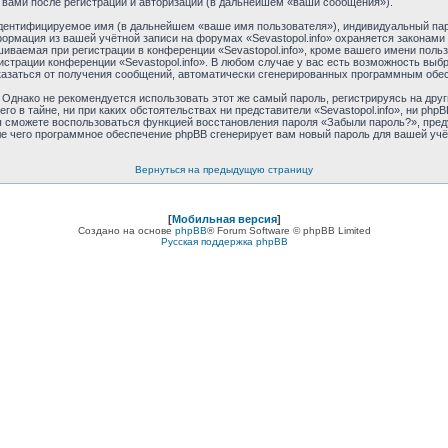
 вами после регистрации и авторизации (в дальнейшем «ваши сообщения»).
идентифицируемое имя (в дальнейшем «ваше имя пользователя»), индивидуальный пар
формация из вашей учётной записи на форумах «Sevastopol.info» охраняется закона
ваемая при регистрации в конференции «Sevastopol.info», кроме вашего имени пользо
истрации конференции «Sevastopol.info». В любом случае у вас есть возможность выб
отказаться от получения сообщений, автоматически сгенерированных программным обе
днако не рекомендуется использовать этот же самый пароль, регистрируясь на друг
его в тайне, ни при каких обстоятельствах ни представители «Sevastopol.info», ни phpB
 вы сможете воспользоваться функцией восстановления пароля «Забыли пароль?», пр
ле чего программное обеспечение phpBB сгенерирует вам новый пароль для вашей учё
Вернуться на предыдущую страницу
[
Мобильная версия
]
Создано на основе
phpBB
® Forum Software © phpBB Limited
Русская поддержка phpBB