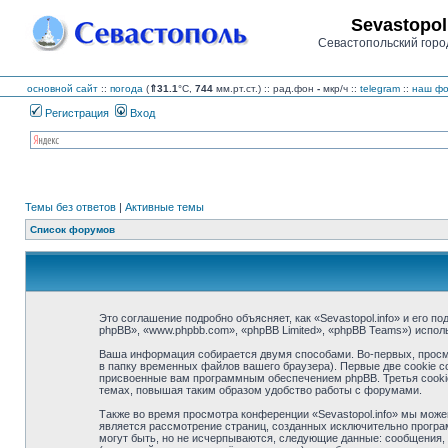
Sevastopol
Севастопольский горо
основной сайт
::
погода
(
⇑31.1
°C,
744
мм.рт.ст.) :: рад.фон
-
мкр/ч
::
telegram
::
наш фо
Регистрация
Вход
Темы без ответов
|
Активные темы
Список форумов
Это соглашение подробно объясняет, как «Sevastopol.info» и его по
phpBB», «www.phpbb.com», «phpBB Limited», «phpBB Teams») испо
Ваша информация собирается двумя способами. Во-первых, просмо
в папку временных файлов вашего браузера). Первые две cookie с
присвоенные вам программным обеспечением phpBB. Третья cookie 
темах, повышая таким образом удобство работы с форумами.
Также во время просмотра конференции «Sevastopol.info» мы може
является рассмотрение страниц, созданных исключительно прогр
могут быть, но не исчерпываются, следующие данные: сообщения, 