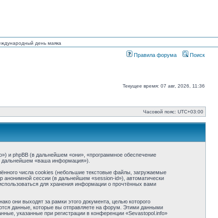
Международный день маяка
Правила форума
Поиск
Текущее время: 07 авг, 2026, 11:36
Часовой пояс:
UTC+03:00
info») и phpBB (в дальнейшем «они», «программное обеспечение
(в дальнейшем «ваша информация»).
ённого числа cookies (небольшие текстовые файлы, загружаемые
р анонимной сессии (в дальнейшем «session-id»), автоматически
т использоваться для хранения информации о прочтённых вами
ако они выходят за рамки этого документа, целью которого
тся данные, которые вы отправляете на форум. Этими данными
ные, указанные при регистрации в конференции «Sevastopol.info»