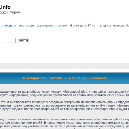
.info
дской Форум
то-telegram
::
инстаграм
::
размещение топ-тем
:: В этот день 37 лет назад был основан 
Sevastopol.info - Соглашение о конфиденциальности
дразделения (в дальнейшем «мы», «наш», «Sevastopol.info», «https://forum.sevastopol.
льзуют информацию, полученную во время любой из ваших пользовательских сессий 
тр «Sevastopol.info» приведёт к созданию программным обеспечением phpBB определ
одержат только идентификатор пользователя (в дальнейшем «user-id») и идентификато
будет создана после просмотра одной из тем конференции «Sevastopol.info» и буде
м установить cookies, внешние по отношению к программному обеспечению phpBB, одн
аммным обеспечением phpBB. Вторым источником получения вашей информации являю
размещённые под учётной записью Гостя (в дальнейшем «анонимные сообщения»), дан