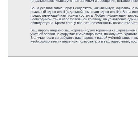
(в дальнейшем «ваша учётная запись») и сообщения, оставленные
Ваша учётная запись будет содержать, как минимум, однозначно 
реальный адрес email (в дальнейшем «ваш адрес email»). Ваша ин
предоставляющей нам услуги хостинга. Любая информация, запраши
необходимой, так и необязательной ко вводу, на усмотрение админ
общедоступна. Кроме того, у вас есть возможность согласиться/
Ваш пароль надёжно зашифрован (односторонним хэшированием). О
учётной записи на форумах «Sevastopol.info», пожалуйста, храните 
В случае, если вы забудете ваш пароль к вашей учётной записи,
необходимо ввести ваше имя пользователя и ваш адрес email, пос