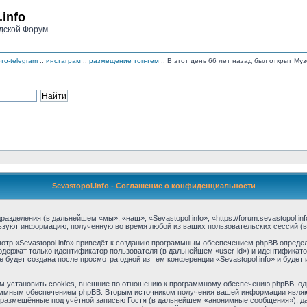
.info
дской Форум
то-telegram
::
инстаграм
::
размещение топ-тем
:: В этот день 66 лет назад был открыт М
Sevastopol.info - Соглашение о конфиденциальности
дразделения (в дальнейшем «мы», «наш», «Sevastopol.info», «https://forum.sevastopol.
льзуют информацию, полученную во время любой из ваших пользовательских сессий 
тр «Sevastopol.info» приведёт к созданию программным обеспечением phpBB определ
одержат только идентификатор пользователя (в дальнейшем «user-id») и идентификато
будет создана после просмотра одной из тем конференции «Sevastopol.info» и буде
м установить cookies, внешние по отношению к программному обеспечению phpBB, одн
аммным обеспечением phpBB. Вторым источником получения вашей информации являю
размещённые под учётной записью Гостя (в дальнейшем «анонимные сообщения»), дан