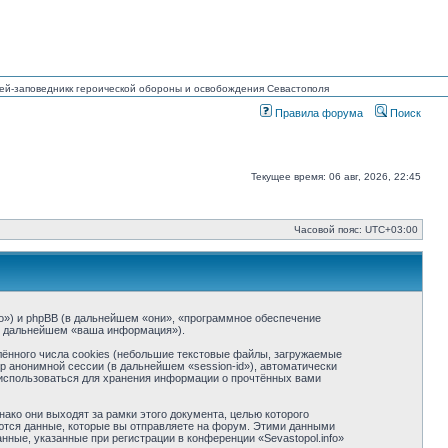
узей-заповедникк героической обороны и освобождения Севастополя
Правила форума
Поиск
Текущее время: 06 авг, 2026, 22:45
Часовой пояс:
UTC+03:00
info») и phpBB (в дальнейшем «они», «программное обеспечение
(в дальнейшем «ваша информация»).
ённого числа cookies (небольшие текстовые файлы, загружаемые
р анонимной сессии (в дальнейшем «session-id»), автоматически
т использоваться для хранения информации о прочтённых вами
ако они выходят за рамки этого документа, целью которого
тся данные, которые вы отправляете на форум. Этими данными
ные, указанные при регистрации в конференции «Sevastopol.info»