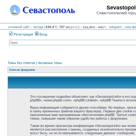
Sevastopol
Севастопольский горо
основной сайт
::
погода
(
⇓26.4
°C,
747
мм.рт.ст.) :: рад.фон
-
мкр/ч
::
telegram
::
наш фо
Регистрация
Вход
Темы без ответов
|
Активные темы
Список форумов
Это соглашение подробно объясняет, как «Sevastopol.info» и его по
phpBB», «www.phpbb.com», «phpBB Limited», «phpBB Teams») испо
Ваша информация собирается двумя способами. Во-первых, просмо
в папку временных файлов вашего браузера). Первые две cookie с
присвоенные вам программным обеспечением phpBB. Третья cookie 
темах, повышая таким образом удобство работы с форумами.
Также во время просмотра конференции «Sevastopol.info» мы може
является рассмотрение страниц, созданных исключительно прогр
могут быть, но не исчерпываются, следующие данные: сообщения, 