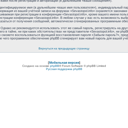
 вами после регистрации и авторизации (в дальнейшем «ваши сообщения»).
идентифицируемое имя (в дальнейшем «ваше имя пользователя»), индивидуальный пар
формация из вашей учётной записи на форумах «Sevastopol.info» охраняется закона
ваемая при регистрации в конференции «Sevastopol.info», кроме вашего имени пользо
истрации конференции «Sevastopol.info». В любом случае у вас есть возможность выб
отказаться от получения сообщений, автоматически сгенерированных программным обе
днако не рекомендуется использовать этот же самый пароль, регистрируясь на друг
его в тайне, ни при каких обстоятельствах ни представители «Sevastopol.info», ни phpB
 вы сможете воспользоваться функцией восстановления пароля «Забыли пароль?», пр
ле чего программное обеспечение phpBB сгенерирует вам новый пароль для вашей учё
Вернуться на предыдущую страницу
[
Мобильная версия
]
Создано на основе
phpBB
® Forum Software © phpBB Limited
Русская поддержка phpBB