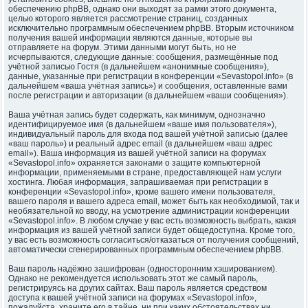
обеспечению phpBB, однако они выходят за рамки этого документа,
целью которого является рассмотрение страниц, созданных
исключительно программным обеспечением phpBB. Вторым источником
получения вашей информации являются данные, которые вы
отправляете на форум. Этими данными могут быть, но не
исчерпываются, следующие данные: сообщения, размещённые под
учётной записью Гостя (в дальнейшем «анонимные сообщения»),
данные, указанные при регистрации в конференции «Sevastopol.info» (в
дальнейшем «ваша учётная запись») и сообщения, оставленные вами
после регистрации и авторизации (в дальнейшем «ваши сообщения»).
Ваша учётная запись будет содержать, как минимум, однозначно
идентифицируемое имя (в дальнейшем «ваше имя пользователя»),
индивидуальный пароль для входа под вашей учётной записью (далее
«ваш пароль») и реальный адрес email (в дальнейшем «ваш адрес
email»). Ваша информация из вашей учётной записи на форумах
«Sevastopol.info» охраняется законами о защите компьютерной
информации, применяемыми в стране, предоставляющей нам услуги
хостинга. Любая информация, запрашиваемая при регистрации в
конференции «Sevastopol.info», кроме вашего имени пользователя,
вашего пароля и вашего адреса email, может быть как необходимой, так и
необязательной ко вводу, на усмотрение администрации конференции
«Sevastopol.info». В любом случае у вас есть возможность выбрать, какая
информация из вашей учётной записи будет общедоступна. Кроме того,
у вас есть возможность согласиться/отказаться от получения сообщений,
автоматически сгенерированных программным обеспечением phpBB.
Ваш пароль надёжно зашифрован (односторонним хэшированием).
Однако не рекомендуется использовать этот же самый пароль,
регистрируясь на других сайтах. Ваш пароль является средством
доступа к вашей учётной записи на форумах «Sevastopol.info»,
пожалуйста, храните его в тайне, ни при каких обстоятельствах ни