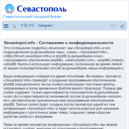
Севастопольский городской Форум
⇑32.4°C
telegram
Sevastopol.info - Соглашение о конфиденциальности
Это соглашение подробно объясняет, как «Sevastopol.info» и его
подразделения (в дальнейшем «мы», «наш», «Sevastopol.info»,
«https://forum.sevastopol.info») и phpBB (в дальнейшем «они»,
«программное обеспечение phpBB», «www.phpbb.com», «phpBB Limited»,
«phpBB Teams») используют информацию, полученную во время любой
из ваших пользовательских сессий (в дальнейшем «ваша информация»).
Ваша информация собирается двумя способами. Во-первых, просмотр
«Sevastopol.info» приведёт к созданию программным обеспечением
phpBB определённого числа cookies (небольшие текстовые файлы,
загружаемые в папку временных файлов вашего браузера). Первые две
cookie содержат только идентификатор пользователя (в дальнейшем
«user-id») и идентификатор анонимной сессии (в дальнейшем «session-
id»), автоматически присвоенные вам программным обеспечением
phpBB. Третья cookie будет создана после просмотра одной из тем
конференции «Sevastopol.info» и будет использоваться для хранения
информации о прочтённых вами темах, повышая таким образом
удобство работы с форумами.
Также во время просмотра конференции «Sevastopol.info» мы можем
установить cookies, внешние по отношению к программному