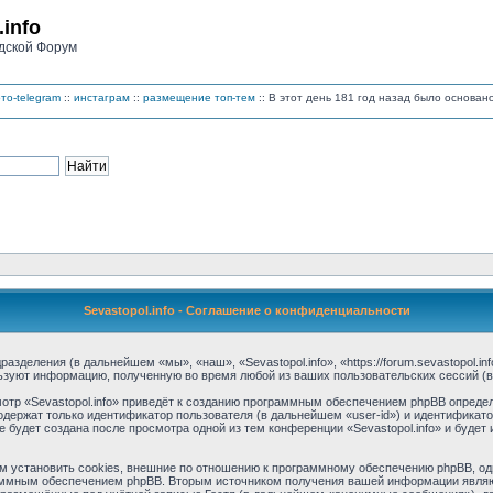
.info
дской Форум
то-telegram
::
инстаграм
::
размещение топ-тем
:: В этот день 181 год назад было основа
Sevastopol.info - Соглашение о конфиденциальности
дразделения (в дальнейшем «мы», «наш», «Sevastopol.info», «https://forum.sevastopol.
льзуют информацию, полученную во время любой из ваших пользовательских сессий 
тр «Sevastopol.info» приведёт к созданию программным обеспечением phpBB определ
одержат только идентификатор пользователя (в дальнейшем «user-id») и идентификато
будет создана после просмотра одной из тем конференции «Sevastopol.info» и буде
м установить cookies, внешние по отношению к программному обеспечению phpBB, одн
аммным обеспечением phpBB. Вторым источником получения вашей информации являю