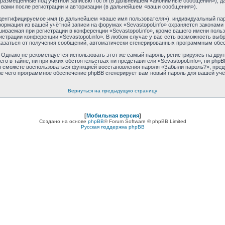
размещённые под учётной записью Гостя (в дальнейшем «анонимные сообщения»), дан
 вами после регистрации и авторизации (в дальнейшем «ваши сообщения»).
идентифицируемое имя (в дальнейшем «ваше имя пользователя»), индивидуальный пар
формация из вашей учётной записи на форумах «Sevastopol.info» охраняется закона
ваемая при регистрации в конференции «Sevastopol.info», кроме вашего имени пользо
истрации конференции «Sevastopol.info». В любом случае у вас есть возможность выб
отказаться от получения сообщений, автоматически сгенерированных программным обе
днако не рекомендуется использовать этот же самый пароль, регистрируясь на друг
его в тайне, ни при каких обстоятельствах ни представители «Sevastopol.info», ни phpB
 вы сможете воспользоваться функцией восстановления пароля «Забыли пароль?», пр
ле чего программное обеспечение phpBB сгенерирует вам новый пароль для вашей учё
Вернуться на предыдущую страницу
[
Мобильная версия
]
Создано на основе
phpBB
® Forum Software © phpBB Limited
Русская поддержка phpBB