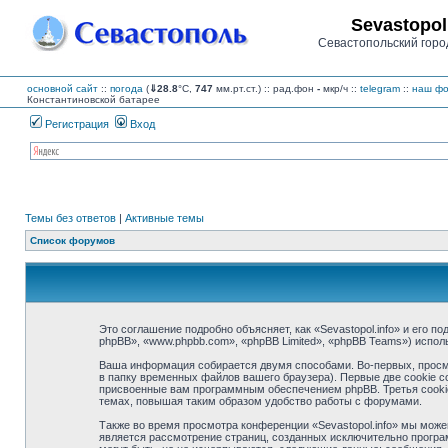
Sevastopol
Севастопольский горо
основной сайт
::
погода
(
⇓28.8
°C,
747
мм.рт.ст.) :: рад.фон
-
мкр/ч
::
telegram
::
наш фо
Константиновской батарее
Регистрация
Вход
Темы без ответов
|
Активные темы
Список форумов
Это соглашение подробно объясняет, как «Sevastopol.info» и его по
phpBB», «www.phpbb.com», «phpBB Limited», «phpBB Teams») испо
Ваша информация собирается двумя способами. Во-первых, просмо
в папку временных файлов вашего браузера). Первые две cookie с
присвоенные вам программным обеспечением phpBB. Третья cookie 
темах, повышая таким образом удобство работы с форумами.
Также во время просмотра конференции «Sevastopol.info» мы може
является рассмотрение страниц, созданных исключительно прогр