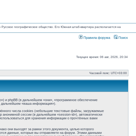
но Русское географическое общество. Его Южная штаб-квартира располагается на
Правила форума
Поиск
Текущее время: 06 авг, 2026, 20:34
Часовой пояс:
UTC+03:00
info») и phpBB (в дальнейшем «они», «программное обеспечение
(в дальнейшем «ваша информация»).
ённого числа cookies (небольшие текстовые файлы, загружаемые
р анонимной сессии (в дальнейшем «session-id»), автоматически
т использоваться для хранения информации о прочтённых вами
ако они выходят за рамки этого документа, целью которого
тся данные, которые вы отправляете на форум. Этими данными