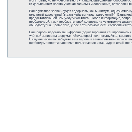
могут быть, но не исчерпываются, следующие данные: сообщения, 
(в дальнейшем «ваша учётная запись») и сообщения, оставленные
Ваша учётная запись будет содержать, как минимум, однозначно 
реальный адрес email (в дальнейшем «ваш адрес email»). Ваша ин
предоставляющей нам услуги хостинга. Любая информация, запраши
необходимой, так и необязательной ко вводу, на усмотрение админ
общедоступна. Кроме того, у вас есть возможность согласиться/
Ваш пароль надёжно зашифрован (односторонним хэшированием). О
учётной записи на форумах «Sevastopol.info», пожалуйста, храните 
В случае, если вы забудете ваш пароль к вашей учётной записи,
необходимо ввести ваше имя пользователя и ваш адрес email, пос