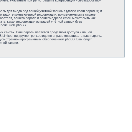
ные, указанные при регистрации в конференции «Sevastopol.info»
оль для входа под вашей учётной записью (далее «ваш пароль») и
ми о защите компьютерной информации, применяемыми в стране,
вателя, вашего пароля и вашего адреса email, может быть как
рать, какая информация из вашей учётной записи будет
спечением phpBB.
их сайтах. Ваш пароль является средством доступа к вашей
B Limited, ни другое третье лицо не вправе спрашивать ваш пароль.
едусмотренной программным обеспечением phpBB. Вам будет
тной записи.