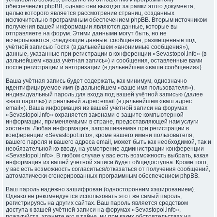
обеспечению phpBB, однако они выходят за рамки этого документа,
целью которого является рассмотрение страниц, созданных
исключительно программным обеспечением phpBB. Вторым источником
получения вашей информации являются данные, которые вы
отправляете на форум. Этими данными могут быть, но не
исчерпываются, следующие данные: сообщения, размещённые под
учётной записью Гостя (в дальнейшем «анонимные сообщения»),
данные, указанные при регистрации в конференции «Sevastopol.info» (в
дальнейшем «ваша учётная запись») и сообщения, оставленные вами
после регистрации и авторизации (в дальнейшем «ваши сообщения»).
Ваша учётная запись будет содержать, как минимум, однозначно
идентифицируемое имя (в дальнейшем «ваше имя пользователя»),
индивидуальный пароль для входа под вашей учётной записью (далее
«ваш пароль») и реальный адрес email (в дальнейшем «ваш адрес
email»). Ваша информация из вашей учётной записи на форумах
«Sevastopol.info» охраняется законами о защите компьютерной
информации, применяемыми в стране, предоставляющей нам услуги
хостинга. Любая информация, запрашиваемая при регистрации в
конференции «Sevastopol.info», кроме вашего имени пользователя,
вашего пароля и вашего адреса email, может быть как необходимой, так и
необязательной ко вводу, на усмотрение администрации конференции
«Sevastopol.info». В любом случае у вас есть возможность выбрать, какая
информация из вашей учётной записи будет общедоступна. Кроме того,
у вас есть возможность согласиться/отказаться от получения сообщений,
автоматически сгенерированных программным обеспечением phpBB.
Ваш пароль надёжно зашифрован (односторонним хэшированием).
Однако не рекомендуется использовать этот же самый пароль,
регистрируясь на других сайтах. Ваш пароль является средством
доступа к вашей учётной записи на форумах «Sevastopol.info»,
пожалуйста, храните его в тайне, ни при каких обстоятельствах ни