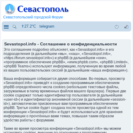
Севастопольский городской Форум
⇑27.2°C
telegram
Sevastopol.info - Соглашение о конфиденциальности
Это соглашение подробно объясняет, как «Sevastopol.info» и его
подразделения (в дальнейшем «мы», «наш», «Sevastopol.info»,
«https://forum.sevastopol.info») и phpBB (в дальнейшем «они»,
«программное обеспечение phpBB», «www.phpbb.com», «phpBB Limited»,
«phpBB Teams») используют информацию, полученную во время любой
из ваших пользовательских сессий (в дальнейшем «ваша информация»).
Ваша информация собирается двумя способами. Во-первых, просмотр
«Sevastopol.info» приведёт к созданию программным обеспечением
phpBB определённого числа cookies (небольшие текстовые файлы,
загружаемые в папку временных файлов вашего браузера). Первые две
cookie содержат только идентификатор пользователя (в дальнейшем
«user-id») и идентификатор анонимной сессии (в дальнейшем «session-
id»), автоматически присвоенные вам программным обеспечением
phpBB. Третья cookie будет создана после просмотра одной из тем
конференции «Sevastopol.info» и будет использоваться для хранения
информации о прочтённых вами темах, повышая таким образом
удобство работы с форумами.
Также во время просмотра конференции «Sevastopol.info» мы можем
установить cookies, внешние по отношению к программному