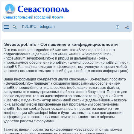
Севастопольский городской Форум
⇑31.9°C
telegram
Sevastopol.info - Соглашение о конфиденциальности
Это соглашение подробно объясняет, как «Sevastopol.info» и его
подразделения (в дальнейшем «мы», «наш», «Sevastopol.info»,
«https://forum.sevastopol.info») и phpBB (в дальнейшем «они»,
«программное обеспечение phpBB», «www.phpbb.com», «phpBB Limited»,
«phpBB Teams») используют информацию, полученную во время любой
из ваших пользовательских сессий (в дальнейшем «ваша информация»).
Ваша информация собирается двумя способами. Во-первых, просмотр
«Sevastopol.info» приведёт к созданию программным обеспечением
phpBB определённого числа cookies (небольшие текстовые файлы,
загружаемые в папку временных файлов вашего браузера). Первые две
cookie содержат только идентификатор пользователя (в дальнейшем
«user-id») и идентификатор анонимной сессии (в дальнейшем «session-
id»), автоматически присвоенные вам программным обеспечением
phpBB. Третья cookie будет создана после просмотра одной из тем
конференции «Sevastopol.info» и будет использоваться для хранения
информации о прочтённых вами темах, повышая таким образом
удобство работы с форумами.
Также во время просмотра конференции «Sevastopol.info» мы можем
установить cookies, внешние по отношению к программному