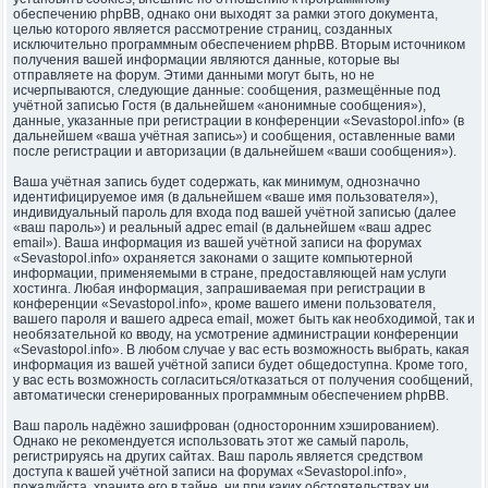
обеспечению phpBB, однако они выходят за рамки этого документа,
целью которого является рассмотрение страниц, созданных
исключительно программным обеспечением phpBB. Вторым источником
получения вашей информации являются данные, которые вы
отправляете на форум. Этими данными могут быть, но не
исчерпываются, следующие данные: сообщения, размещённые под
учётной записью Гостя (в дальнейшем «анонимные сообщения»),
данные, указанные при регистрации в конференции «Sevastopol.info» (в
дальнейшем «ваша учётная запись») и сообщения, оставленные вами
после регистрации и авторизации (в дальнейшем «ваши сообщения»).
Ваша учётная запись будет содержать, как минимум, однозначно
идентифицируемое имя (в дальнейшем «ваше имя пользователя»),
индивидуальный пароль для входа под вашей учётной записью (далее
«ваш пароль») и реальный адрес email (в дальнейшем «ваш адрес
email»). Ваша информация из вашей учётной записи на форумах
«Sevastopol.info» охраняется законами о защите компьютерной
информации, применяемыми в стране, предоставляющей нам услуги
хостинга. Любая информация, запрашиваемая при регистрации в
конференции «Sevastopol.info», кроме вашего имени пользователя,
вашего пароля и вашего адреса email, может быть как необходимой, так и
необязательной ко вводу, на усмотрение администрации конференции
«Sevastopol.info». В любом случае у вас есть возможность выбрать, какая
информация из вашей учётной записи будет общедоступна. Кроме того,
у вас есть возможность согласиться/отказаться от получения сообщений,
автоматически сгенерированных программным обеспечением phpBB.
Ваш пароль надёжно зашифрован (односторонним хэшированием).
Однако не рекомендуется использовать этот же самый пароль,
регистрируясь на других сайтах. Ваш пароль является средством
доступа к вашей учётной записи на форумах «Sevastopol.info»,
пожалуйста, храните его в тайне, ни при каких обстоятельствах ни