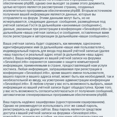
обеспечению phpBB, однако они выходят за рамки этого документа,
целью которого является рассмотрение страниц, созданных
исключительно программным обеспечением phpBB. Вторым источником
получения вашей информации являются данные, которые вы
отправляете на форум. Этими данными могут быть, но не
исчерпываются, следующие данные: сообщения, размещённые под
учётной записью Гостя (в дальнейшем «анонимные сообщения»),
данные, указанные при регистрации в конференции «Sevastopol.info» (в
дальнейшем «ваша учётная запись») и сообщения, оставленные вами
после регистрации и авторизации (в дальнейшем «ваши сообщения»).
Ваша учётная запись будет содержать, как минимум, однозначно
идентифицируемое имя (в дальнейшем «ваше имя пользователя»),
индивидуальный пароль для входа под вашей учётной записью (далее
«ваш пароль») и реальный адрес email (в дальнейшем «ваш адрес
email»). Ваша информация из вашей учётной записи на форумах
«Sevastopol.info» охраняется законами о защите компьютерной
информации, применяемыми в стране, предоставляющей нам услуги
хостинга. Любая информация, запрашиваемая при регистрации в
конференции «Sevastopol.info», кроме вашего имени пользователя,
вашего пароля и вашего адреса email, может быть как необходимой, так и
необязательной ко вводу, на усмотрение администрации конференции
«Sevastopol.info». В любом случае у вас есть возможность выбрать, какая
информация из вашей учётной записи будет общедоступна. Кроме того,
у вас есть возможность согласиться/отказаться от получения сообщений,
автоматически сгенерированных программным обеспечением phpBB.
Ваш пароль надёжно зашифрован (односторонним хэшированием).
Однако не рекомендуется использовать этот же самый пароль,
регистрируясь на других сайтах. Ваш пароль является средством
доступа к вашей учётной записи на форумах «Sevastopol.info»,
пожалуйста, храните его в тайне, ни при каких обстоятельствах ни