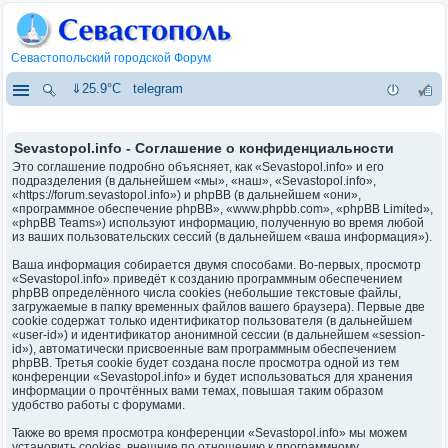
Севастопольский городской Форум
⇓25.9°C
telegram
Sevastopol.info - Соглашение о конфиденциальности
Это соглашение подробно объясняет, как «Sevastopol.info» и его
подразделения (в дальнейшем «мы», «наш», «Sevastopol.info»,
«https://forum.sevastopol.info») и phpBB (в дальнейшем «они»,
«программное обеспечение phpBB», «www.phpbb.com», «phpBB Limited»,
«phpBB Teams») используют информацию, полученную во время любой
из ваших пользовательских сессий (в дальнейшем «ваша информация»).
Ваша информация собирается двумя способами. Во-первых, просмотр
«Sevastopol.info» приведёт к созданию программным обеспечением
phpBB определённого числа cookies (небольшие текстовые файлы,
загружаемые в папку временных файлов вашего браузера). Первые две
cookie содержат только идентификатор пользователя (в дальнейшем
«user-id») и идентификатор анонимной сессии (в дальнейшем «session-
id»), автоматически присвоенные вам программным обеспечением
phpBB. Третья cookie будет создана после просмотра одной из тем
конференции «Sevastopol.info» и будет использоваться для хранения
информации о прочтённых вами темах, повышая таким образом
удобство работы с форумами.
Также во время просмотра конференции «Sevastopol.info» мы можем
установить cookies, внешние по отношению к программному