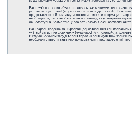
(в дальнейшем «ваша учётная запись») и сообщения, оставленные
Ваша учётная запись будет содержать, как минимум, однозначно 
реальный адрес email (в дальнейшем «ваш адрес email»). Ваша ин
предоставляющей нам услуги хостинга. Любая информация, запраши
необходимой, так и необязательной ко вводу, на усмотрение админ
общедоступна. Кроме того, у вас есть возможность согласиться/
Ваш пароль надёжно зашифрован (односторонним хэшированием). О
учётной записи на форумах «Sevastopol.info», пожалуйста, храните 
В случае, если вы забудете ваш пароль к вашей учётной записи,
необходимо ввести ваше имя пользователя и ваш адрес email, пос