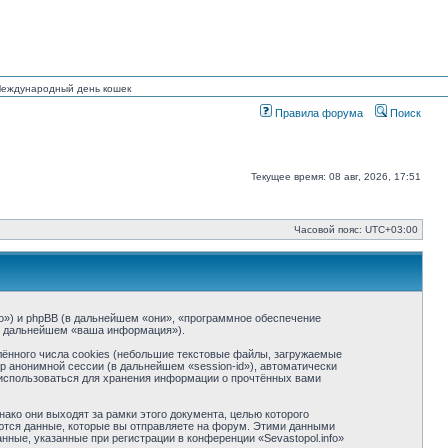
 Международный день кошек
Правила форума
Поиск
Текущее время: 08 авг, 2026, 17:51
Часовой пояс:
UTC+03:00
info») и phpBB (в дальнейшем «они», «программное обеспечение
(в дальнейшем «ваша информация»).
ённого числа cookies (небольшие текстовые файлы, загружаемые
р анонимной сессии (в дальнейшем «session-id»), автоматически
т использоваться для хранения информации о прочтённых вами
ако они выходят за рамки этого документа, целью которого
тся данные, которые вы отправляете на форум. Этими данными
ные, указанные при регистрации в конференции «Sevastopol.info»