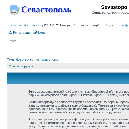
Sevastopol
Севастопольский горо
основной сайт
::
погода
(
⇓31.5
°C,
742
мм.рт.ст.) :: рад.фон
-
мкр/ч
::
telegram
::
наш фо
Регистрация
Вход
Темы без ответов
|
Активные темы
Список форумов
Это соглашение подробно объясняет, как «Sevastopol.info» и его по
phpBB», «www.phpbb.com», «phpBB Limited», «phpBB Teams») испо
Ваша информация собирается двумя способами. Во-первых, просмо
в папку временных файлов вашего браузера). Первые две cookie с
присвоенные вам программным обеспечением phpBB. Третья cookie 
темах, повышая таким образом удобство работы с форумами.
Также во время просмотра конференции «Sevastopol.info» мы може
является рассмотрение страниц, созданных исключительно прогр
могут быть, но не исчерпываются, следующие данные: сообщения, 