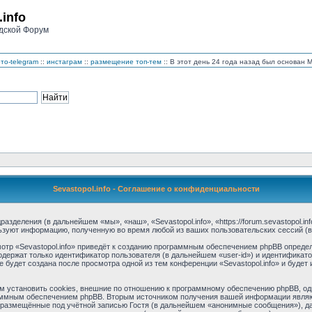
.info
дской Форум
то-telegram
::
инстаграм
::
размещение топ-тем
:: В этот день 24 года назад был основан
Sevastopol.info - Соглашение о конфиденциальности
дразделения (в дальнейшем «мы», «наш», «Sevastopol.info», «https://forum.sevastopol.
льзуют информацию, полученную во время любой из ваших пользовательских сессий 
тр «Sevastopol.info» приведёт к созданию программным обеспечением phpBB определ
одержат только идентификатор пользователя (в дальнейшем «user-id») и идентификато
будет создана после просмотра одной из тем конференции «Sevastopol.info» и буде
м установить cookies, внешние по отношению к программному обеспечению phpBB, одн
аммным обеспечением phpBB. Вторым источником получения вашей информации являю
размещённые под учётной записью Гостя (в дальнейшем «анонимные сообщения»), дан