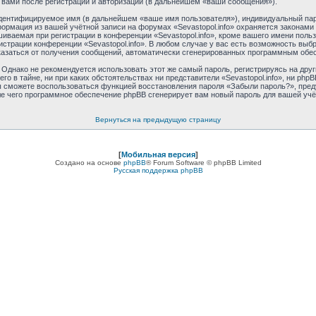
 вами после регистрации и авторизации (в дальнейшем «ваши сообщения»).
идентифицируемое имя (в дальнейшем «ваше имя пользователя»), индивидуальный пар
формация из вашей учётной записи на форумах «Sevastopol.info» охраняется закона
ваемая при регистрации в конференции «Sevastopol.info», кроме вашего имени пользо
истрации конференции «Sevastopol.info». В любом случае у вас есть возможность выб
отказаться от получения сообщений, автоматически сгенерированных программным обе
днако не рекомендуется использовать этот же самый пароль, регистрируясь на друг
его в тайне, ни при каких обстоятельствах ни представители «Sevastopol.info», ни phpB
 вы сможете воспользоваться функцией восстановления пароля «Забыли пароль?», пр
ле чего программное обеспечение phpBB сгенерирует вам новый пароль для вашей учё
Вернуться на предыдущую страницу
[
Мобильная версия
]
Создано на основе
phpBB
® Forum Software © phpBB Limited
Русская поддержка phpBB