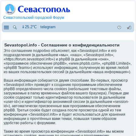
Севастопольский городской Форум
⇓25.2°C
telegram
Sevastopol.info - Соглашение о конфиденциальности
Это соглашение подробно объясняет, как «Sevastopol.info» и его
подразделения (в дальнейшем «мы», «наш», «Sevastopol.info»,
«https://forum.sevastopol.info») и phpBB (в дальнейшем «они»,
«программное обеспечение phpBB», «www.phpbb.com», «phpBB Limited»,
«phpBB Teams») используют информацию, полученную во время любой
из ваших пользовательских сессий (в дальнейшем «ваша информация»).
Ваша информация собирается двумя способами. Во-первых, просмотр
«Sevastopol.info» приведёт к созданию программным обеспечением
phpBB определённого числа cookies (небольшие текстовые файлы,
загружаемые в папку временных файлов вашего браузера). Первые две
cookie содержат только идентификатор пользователя (в дальнейшем
«user-id») и идентификатор анонимной сессии (в дальнейшем «session-
id»), автоматически присвоенные вам программным обеспечением
phpBB. Третья cookie будет создана после просмотра одной из тем
конференции «Sevastopol.info» и будет использоваться для хранения
информации о прочтённых вами темах, повышая таким образом
удобство работы с форумами.
Также во время просмотра конференции «Sevastopol.info» мы можем
установить cookies, внешние по отношению к программному