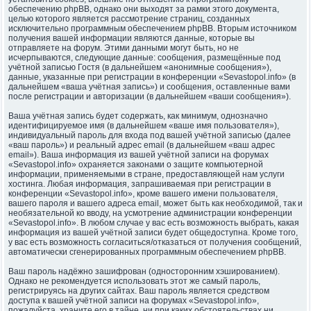
обеспечению phpBB, однако они выходят за рамки этого документа,
целью которого является рассмотрение страниц, созданных
исключительно программным обеспечением phpBB. Вторым источником
получения вашей информации являются данные, которые вы
отправляете на форум. Этими данными могут быть, но не
исчерпываются, следующие данные: сообщения, размещённые под
учётной записью Гостя (в дальнейшем «анонимные сообщения»),
данные, указанные при регистрации в конференции «Sevastopol.info» (в
дальнейшем «ваша учётная запись») и сообщения, оставленные вами
после регистрации и авторизации (в дальнейшем «ваши сообщения»).
Ваша учётная запись будет содержать, как минимум, однозначно
идентифицируемое имя (в дальнейшем «ваше имя пользователя»),
индивидуальный пароль для входа под вашей учётной записью (далее
«ваш пароль») и реальный адрес email (в дальнейшем «ваш адрес
email»). Ваша информация из вашей учётной записи на форумах
«Sevastopol.info» охраняется законами о защите компьютерной
информации, применяемыми в стране, предоставляющей нам услуги
хостинга. Любая информация, запрашиваемая при регистрации в
конференции «Sevastopol.info», кроме вашего имени пользователя,
вашего пароля и вашего адреса email, может быть как необходимой, так и
необязательной ко вводу, на усмотрение администрации конференции
«Sevastopol.info». В любом случае у вас есть возможность выбрать, какая
информация из вашей учётной записи будет общедоступна. Кроме того,
у вас есть возможность согласиться/отказаться от получения сообщений,
автоматически сгенерированных программным обеспечением phpBB.
Ваш пароль надёжно зашифрован (односторонним хэшированием).
Однако не рекомендуется использовать этот же самый пароль,
регистрируясь на других сайтах. Ваш пароль является средством
доступа к вашей учётной записи на форумах «Sevastopol.info»,
пожалуйста, храните его в тайне, ни при каких обстоятельствах ни