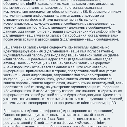
обеспечению phpBB, однако они выходят за рамки этого документа,
целью которого является рассмотрение страниц, созданных
исключительно программным обеспечением phpBB. Вторым источником
получения вашей информации являются данные, которые вы
отправляете на форум. Этими данными могут быть, но не
исчерпываются, следующие данные: сообщения, размещённые под
учётной записью Гостя (в дальнейшем «анонимные сообщения»),
данные, указанные при регистрации в конференции «Sevastopol.info» (в
дальнейшем «ваша учётная запись») и сообщения, оставленные вами
после регистрации и авторизации (в дальнейшем «ваши сообщения»).
Ваша учётная запись будет содержать, как минимум, однозначно
идентифицируемое имя (в дальнейшем «ваше имя пользователя»),
индивидуальный пароль для входа под вашей учётной записью (далее
«ваш пароль») и реальный адрес email (в дальнейшем «ваш адрес
email»). Ваша информация из вашей учётной записи на форумах
«Sevastopol.info» охраняется законами о защите компьютерной
информации, применяемыми в стране, предоставляющей нам услуги
хостинга. Любая информация, запрашиваемая при регистрации в
конференции «Sevastopol.info», кроме вашего имени пользователя,
вашего пароля и вашего адреса email, может быть как необходимой, так и
необязательной ко вводу, на усмотрение администрации конференции
«Sevastopol.info». В любом случае у вас есть возможность выбрать, какая
информация из вашей учётной записи будет общедоступна. Кроме того,
у вас есть возможность согласиться/отказаться от получения сообщений,
автоматически сгенерированных программным обеспечением phpBB.
Ваш пароль надёжно зашифрован (односторонним хэшированием).
Однако не рекомендуется использовать этот же самый пароль,
регистрируясь на других сайтах. Ваш пароль является средством
доступа к вашей учётной записи на форумах «Sevastopol.info»,
пожалуйста, храните его в тайне, ни при каких обстоятельствах ни