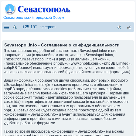
Севастопольский городской Форум
⇑25.1°C
telegram
Sevastopol.info - Соглашение о конфиденциальности
Это соглашение подробно объясняет, как «Sevastopol.info» и его
подразделения (в дальнейшем «мы», «наш», «Sevastopol.info»,
«https://forum.sevastopol.info») и phpBB (в дальнейшем «они»,
«программное обеспечение phpBB», «www.phpbb.com», «phpBB Limited»,
«phpBB Teams») используют информацию, полученную во время любой
из ваших пользовательских сессий (в дальнейшем «ваша информация»).
Ваша информация собирается двумя способами. Во-первых, просмотр
«Sevastopol.info» приведёт к созданию программным обеспечением
phpBB определённого числа cookies (небольшие текстовые файлы,
загружаемые в папку временных файлов вашего браузера). Первые две
cookie содержат только идентификатор пользователя (в дальнейшем
«user-id») и идентификатор анонимной сессии (в дальнейшем «session-
id»), автоматически присвоенные вам программным обеспечением
phpBB. Третья cookie будет создана после просмотра одной из тем
конференции «Sevastopol.info» и будет использоваться для хранения
информации о прочтённых вами темах, повышая таким образом
удобство работы с форумами.
Также во время просмотра конференции «Sevastopol.info» мы можем
установить cookies, внешние по отношению к программному