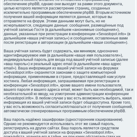
обеспечению phpBB, однако они выходят за рамки этого документа,
целью которого является рассмотрение страниц, созданных
исключительно программным обеспечением phpBB. Вторым источником
получения вашей информации являются данные, которые вы
отправляете на форум. Этими данными могут быть, но не
исчерпываются, следующие данные: сообщения, размещённые под
учётной записью Гостя (в дальнейшем «анонимные сообщения»),
данные, указанные при регистрации в конференции «Sevastopol.info» (в
дальнейшем «ваша учётная запись») и сообщения, оставленные вами
после регистрации и авторизации (в дальнейшем «ваши сообщения»).
Ваша учётная запись будет содержать, как минимум, однозначно
идентифицируемое имя (в дальнейшем «ваше имя пользователя»),
индивидуальный пароль для входа под вашей учётной записью (далее
«ваш пароль») и реальный адрес email (в дальнейшем «ваш адрес
email»). Ваша информация из вашей учётной записи на форумах
«Sevastopol.info» охраняется законами о защите компьютерной
информации, применяемыми в стране, предоставляющей нам услуги
хостинга. Любая информация, запрашиваемая при регистрации в
конференции «Sevastopol.info», кроме вашего имени пользователя,
вашего пароля и вашего адреса email, может быть как необходимой, так и
необязательной ко вводу, на усмотрение администрации конференции
«Sevastopol.info». В любом случае у вас есть возможность выбрать, какая
информация из вашей учётной записи будет общедоступна. Кроме того,
у вас есть возможность согласиться/отказаться от получения сообщений,
автоматически сгенерированных программным обеспечением phpBB.
Ваш пароль надёжно зашифрован (односторонним хэшированием).
Однако не рекомендуется использовать этот же самый пароль,
регистрируясь на других сайтах. Ваш пароль является средством
доступа к вашей учётной записи на форумах «Sevastopol.info»,
пожалуйста, храните его в тайне, ни при каких обстоятельствах ни