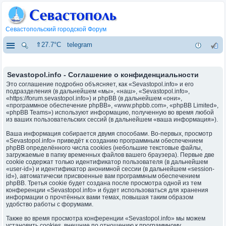
Севастопольский городской Форум
⇑27.7°C
telegram
Sevastopol.info - Соглашение о конфиденциальности
Это соглашение подробно объясняет, как «Sevastopol.info» и его
подразделения (в дальнейшем «мы», «наш», «Sevastopol.info»,
«https://forum.sevastopol.info») и phpBB (в дальнейшем «они»,
«программное обеспечение phpBB», «www.phpbb.com», «phpBB Limited»,
«phpBB Teams») используют информацию, полученную во время любой
из ваших пользовательских сессий (в дальнейшем «ваша информация»).
Ваша информация собирается двумя способами. Во-первых, просмотр
«Sevastopol.info» приведёт к созданию программным обеспечением
phpBB определённого числа cookies (небольшие текстовые файлы,
загружаемые в папку временных файлов вашего браузера). Первые две
cookie содержат только идентификатор пользователя (в дальнейшем
«user-id») и идентификатор анонимной сессии (в дальнейшем «session-
id»), автоматически присвоенные вам программным обеспечением
phpBB. Третья cookie будет создана после просмотра одной из тем
конференции «Sevastopol.info» и будет использоваться для хранения
информации о прочтённых вами темах, повышая таким образом
удобство работы с форумами.
Также во время просмотра конференции «Sevastopol.info» мы можем
установить cookies, внешние по отношению к программному