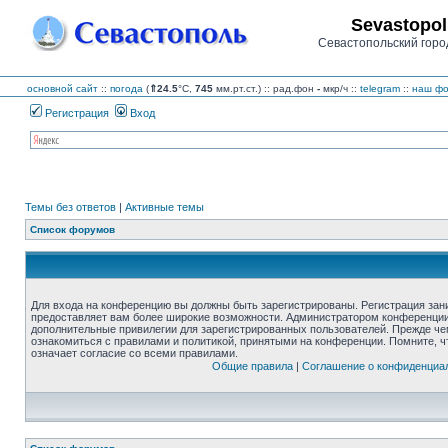
Sevastopol
Севастопольский горо
основной сайт
::
погода
(
⇑24.5
°C,
745
мм.рт.ст.) :: рад.фон
-
мкр/ч
::
telegram
::
наш фо
Регистрация
Вход
Темы без ответов
|
Активные темы
Список форумов
Для входа на конференцию вы должны быть зарегистрированы. Регистрация зани
предоставляет вам более широкие возможности. Администратором конференции
дополнительные привилегии для зарегистрированных пользователей. Прежде че
ознакомиться с правилами и политикой, принятыми на конференции. Помните, 
означает согласие со всеми правилами.
Общие правила
|
Соглашение о конфиденциа