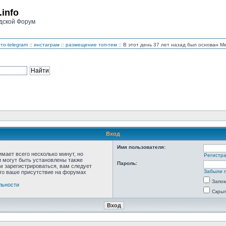
.info
дской Форум
то-telegram
::
инстаграм
::
размещение топ-тем
:: В этот день 37 лет назад был основан 
Вход
Имя пользователя:
мает всего несколько минут, но
Регистр
 могут быть установлены также
Пароль:
м зарегистрироваться, вам следует
Забыли 
что ваше присутствие на форумах
Запо
льности
Скрыт