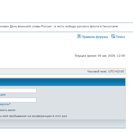
основан День воинской славы России - в честь победы русского флота в Гангутском
Правила форума
Поиск
Текущее время: 09 авг, 2026, 12:06
Часовой пояс:
UTC+03:00
ация
пароль?
мнить меня
ь моё пребывание на конференции в этот раз