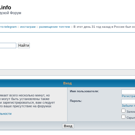
.info
дской Форум
то-telegram
::
инстаграм
::
размещение топ-тем
:: В этот день 31 год назад в России был 
Вход
Имя пользователя:
мает всего несколько минут, но
Регистр
 могут быть установлены также
Пароль:
м зарегистрироваться, вам следует
Забыли 
что ваше присутствие на форумах
Запо
льности
Скрыт