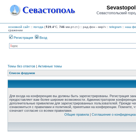
Sevastopol
Севастопольский горо
основной сайт
::
погода
(
⇑29.4
°C,
746
мм.рт.ст.) :: рад.фон
-
мкр/ч
::
telegram
::
наш фо
сражении
Регистрация
Вход
Темы без ответов
|
Активные темы
Список форумов
Для входа на конференцию вы должны быть зарегистрированы. Регистрация зани
предоставляет вам более широкие возможности. Администратором конференции
дополнительные привилегии для зарегистрированных пользователей. Прежде че
ознакомиться с правилами и политикой, принятыми на конференции. Помните, 
означает согласие со всеми правилами.
Общие правила
|
Соглашение о конфиденциа